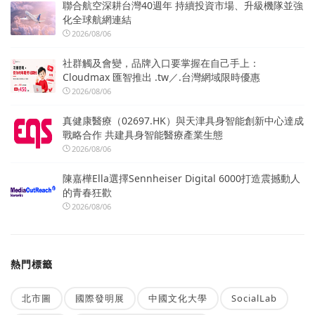
聯合航空深耕台灣40週年 持續投資市場、升級機隊並強
化全球航網連結
2026/08/06
社群觸及會變，品牌入口要掌握在自己手上：
Cloudmax 匯智推出 .tw／.台灣網域限時優惠
2026/08/06
真健康醫療（02697.HK）與天津具身智能創新中心達成
戰略合作 共建具身智能醫療產業生態
2026/08/06
陳嘉樺Ella選擇Sennheiser Digital 6000打造震撼動人
的青春狂歡
2026/08/06
熱門標籤
北市圖
國際發明展
中國文化大學
SocialLab