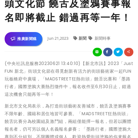
頭文化節 饒舌及塗鴉賽事報
名即將截止 錯過再等一年！
Jun 21,2023
新聞
新聞時事
推廣新聞稿
(中央社訊息服務20230621 13:40:10)【新北市訊】2023「Just
FUN 新北」街頭文化節在尋覓創新有活力的街頭藝術家一起FUN
玩板橋府中廣場，「MADSTREET狂熱街頭」饒舌比賽和「墨路
行者」國際塗鴉大賽熱烈徵件中，報名收件至6月30日止，錯過
這次機會只能再等一年！
新北市文化局表示，為打造街頭藝術友善城市，饒舌及塗鴉賽事
不限年齡、國籍和居住地皆可參賽。「MADSTREET狂熱街頭」
饒舌比賽分為校園組及激鬥組，兩組僅能擇一報名，但若以團體
報名者，仍可另以個人名義報名參賽；「墨路行者」國際塗鴉大
賽則不分組別，不限團體或個人，歡迎熱愛街頭塗鴉的你來報名