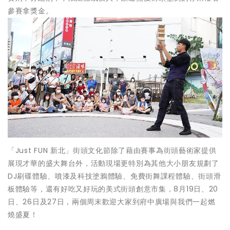
參賽拿獎金。
「Just FUN 新北」街頭文化節除了藉由賽事為街頭藝術家提供
展現才華的盛大舞台外，活動現場更特別為其他大小朋友規劃了
DJ刷碟體驗、噴漆及科技塗鴉體驗、免費街舞課程體驗、街頭滑
板體驗等，還有好吃又好玩的美式街頭創意市集，8月19日、20
日、26日及27日，兩個周末歡迎大家到府中廣場與我們一起燃
燒盛夏！