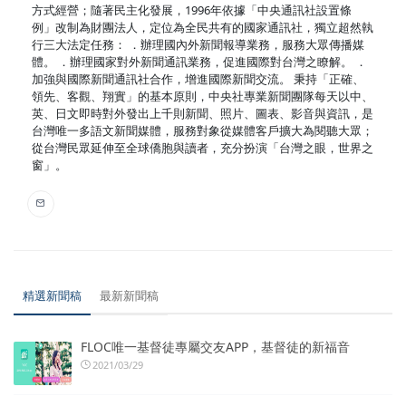
方式經營；隨著民主化發展，1996年依據「中央通訊社設置條
例」改制為財團法人，定位為全民共有的國家通訊社，獨立超然執
行三大法定任務： ．辦理國內外新聞報導業務，服務大眾傳播媒
體。 ．辦理國家對外新聞通訊業務，促進國際對台灣之瞭解。 ．
加強與國際新聞通訊社合作，增進國際新聞交流。 秉持「正確、
領先、客觀、翔實」的基本原則，中央社專業新聞團隊每天以中、
英、日文即時對外發出上千則新聞、照片、圖表、影音與資訊，是
台灣唯一多語文新聞媒體，服務對象從媒體客戶擴大為閱聽大眾；
從台灣民眾延伸至全球僑胞與讀者，充分扮演「台灣之眼，世界之
窗」。
精選新聞稿
最新新聞稿
FLOC唯一基督徒專屬交友APP，基督徒的新福音
2021/03/29