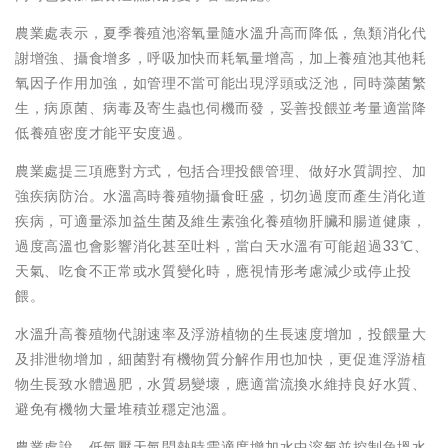
農業處表示，夏季養殖池溶氧量隨水溫升高而降低，魚類消化代
謝增強、攝食增多，呼吸加快而耗氧量增高，加上養殖池其他耗
氧因子作用加強，如管理不當可能出現浮頭或泛池，同時藻菌繁
生，病原菌、病毒及寄生蟲也伺機而發，妥善投餵並考量適當降
低養殖密度才能平安度過。
農業處提三項應對方式，包括合理投餵管理、做好水質調控、加
強疾病防治。水溫高時養殖物攝食旺盛，切勿過度而產生消化道
疾病，可適量添加益生菌及維生素強化養殖物肝臟和腸道健康，
過度高溫也會影響消化甚至吐料，當白天水溫有可能超過33℃、
天氣、吃食不正常或水質變化時，應視情形考慮減少或停止投
餵。
水溫升高養殖物代謝速率及浮游植物的生長速度增加，投餵量大
及排泄物增加，細菌對有機物質分解作用也加快，更促進浮游植
物生長致水體過肥，水質易變壞，應適當流換水維持良好水質、
避免有機物大量堆積並穩定池溫。
農業處說，低氣壓天氣悶熱時需適度增加水中溶氧並控制魚塭水