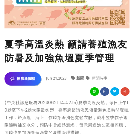
夏季高溫炎熱 籲請養殖漁友
防暑及加強魚塭夏季管理
Jun 21,2023
新聞
新聞時事
推廣新聞稿
(中央社訊息服務20230621 14:42:15)夏季高溫炎熱，每日上午1
0點至下午2點太陽最炙烈，嘉縣府籲請漁民儘量避免長時間曝曬
工作，於魚塭、海上工作時穿著淺色寬鬆衣服，戴斗笠或帽子遮
陽隨時補充水分，預防中暑或熱衰竭，留意周遭漁友互相照應，
同時也要加強養殖漁業的夏季管理措施。