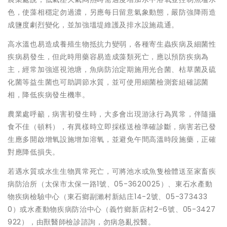
色，使藻相穩定勿過濃，另應每日留意氣象動態，嚴防強降雨造
成鹽度劇烈變化，並加強塭堤維護及排水設施疏通。
高水溫也易造成養殖生物抵抗力變弱，各種寄生蟲疾病及細菌性
疾病易發生，但此時用藥容易造成藻類死亡，應以預防疾病為
主，經常加強巡視池塘，魚病防治定期施用光合菌、枯草菌及硫
化菌等益生菌也可助調節水質，並可使用細菌檢測套組確認菌
相，降低疾病發生機率。
農業處呼籲，病害初發生時，大多會出現游泳行為異常，伴隨攝
食不佳（頓料），有異樣時立即採樣送檢準確診斷，病害若已發
生應多開啟增氧設施增加溶氧，並避免午間高溫時段施藥，正確
對應降低損失。
若遇水質或水生生物異常死亡，可將池水或魚隻檢體送至家畜疾
病防治所（太保市太保一路1號、05-3620025）、東石水產動
物疾病檢驗中心（東石鄉副瀨村新結庄14-2號、05-373433
0）或水產動物疾病防治中心（義竹鄉新店村2-6號、05-3427
922），由獸醫師檢診諮詢，勿病急亂投醫。