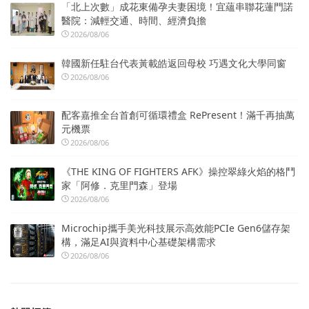
「北上次數」成花東備孕夫妻困境！宜蘊串聯花蓮門諾
醫院：減輕交通、時間、經濟負擔
2026/08/06
韓國新任駐台代表黃載皓返回母校 巧遇文化大學同窗
2026/08/06
配客嘉推全台首創可循環禮盒 RePresent！滿千再抽萬
元機票
2026/08/06
《THE KING OF FIGHTERS AFK》操控翠綠火焰的格鬥
家「阿修．克里門森」登場
2026/08/06
Microchip攜手美光科技展示高效能PCIe Gen6儲存架
構，滿足AI與資料中心基礎架構需求
2026/08/06