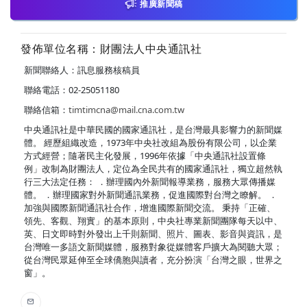
推廣新聞稿
發佈單位名稱：財團法人中央通訊社
新聞聯絡人：訊息服務核稿員
聯絡電話：02-25051180
聯絡信箱：
timtimcna@mail.cna.com.tw
中央通訊社是中華民國的國家通訊社，是台灣最具影響力的新聞媒
體。 經歷組織改造，1973年中央社改組為股份有限公司，以企業
方式經營；隨著民主化發展，1996年依據「中央通訊社設置條
例」改制為財團法人，定位為全民共有的國家通訊社，獨立超然執
行三大法定任務： ．辦理國內外新聞報導業務，服務大眾傳播媒
體。 ．辦理國家對外新聞通訊業務，促進國際對台灣之瞭解。 ．
加強與國際新聞通訊社合作，增進國際新聞交流。 秉持「正確、
領先、客觀、翔實」的基本原則，中央社專業新聞團隊每天以中、
英、日文即時對外發出上千則新聞、照片、圖表、影音與資訊，是
台灣唯一多語文新聞媒體，服務對象從媒體客戶擴大為閱聽大眾；
從台灣民眾延伸至全球僑胞與讀者，充分扮演「台灣之眼，世界之
窗」。