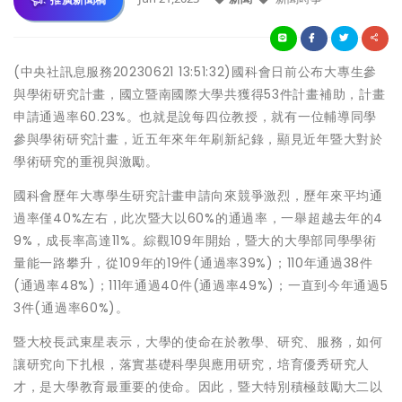
(中央社訊息服務20230621 13:51:32)國科會日前公布大專生參
與學術研究計畫，國立暨南國際大學共獲得53件計畫補助，計畫
申請通過率60.23%。也就是說每四位教授，就有一位輔導同學
參與學術研究計畫，近五年來年年刷新紀錄，顯見近年暨大對於
學術研究的重視與激勵。
國科會歷年大專學生研究計畫申請向來競爭激烈，歷年來平均通
過率僅40%左右，此次暨大以60%的通過率，一舉超越去年的4
9%，成長率高達11%。綜觀109年開始，暨大的大學部同學學術
量能一路攀升，從109年的19件(通過率39%)；110年通過38件
(通過率48%)；111年通過40件(通過率49%)；一直到今年通過5
3件(通過率60%)。
暨大校長武東星表示，大學的使命在於教學、研究、服務，如何
讓研究向下扎根，落實基礎科學與應用研究，培育優秀研究人
才，是大學教育最重要的使命。因此，暨大特別積極鼓勵大二以