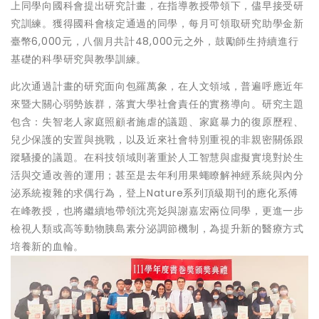
上同學向國科會提出研究計畫，在指導教授帶領下，儘早接受研
究訓練。獲得國科會核定通過的同學，每月可領取研究助學金新
臺幣6,000元，八個月共計48,000元之外，鼓勵師生持續進行
基礎的科學研究與教學訓練。
此次通過計畫的研究面向包羅萬象，在人文領域，普遍呼應近年
來暨大關心弱勢族群，落實大學社會責任的實務導向。研究主題
包含：失智老人家庭照顧者施虐的議題、家庭暴力的復原歷程、
兒少保護的安置與挑戰，以及近來社會特別重視的非親密關係跟
蹤騷擾的議題。在科技領域則著重於人工智慧與虛擬實境對於生
活與交通改善的運用；甚至是去年利用果蠅瞭解神經系統與內分
泌系統複雜的求偶行為，登上Nature系列頂級期刊的應化系傅
在峰教授，也將繼續地帶領沈亮彣與謝嘉宏兩位同學，更進一步
檢視人類或高等動物胰島素分泌調節機制，為提升新的醫療方式
培養新的血輪。