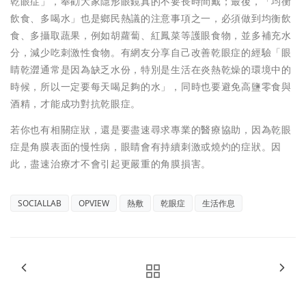
乾眼症」，奉勸大家隱形眼鏡真的不要長時間戴；最後，「均衡
飲食、多喝水」也是鄉民熱議的注意事項之一，必須做到均衡飲
食、多攝取蔬果，例如胡蘿蔔、紅鳳菜等護眼食物，並多補充水
分，減少吃刺激性食物。有網友分享自己改善乾眼症的經驗「眼
睛乾澀通常是因為缺乏水份，特別是生活在炎熱乾燥的環境中的
時候，所以一定要每天喝足夠的水」，同時也要避免高鹽零食與
酒精，才能成功對抗乾眼症。
若你也有相關症狀，還是要盡速尋求專業的醫療協助，因為乾眼
症是角膜表面的慢性病，眼睛會有持續刺激或燒灼的症狀。因
此，盡速治療才不會引起更嚴重的角膜損害。
SOCIALLAB
OPVIEW
熱敷
乾眼症
生活作息