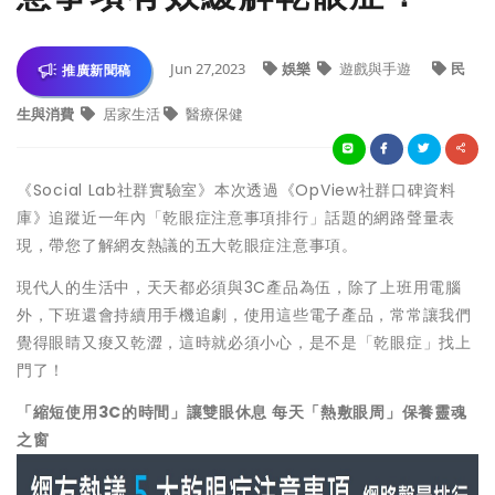
Jun 27,2023
娛樂
遊戲與手遊
民
推廣新聞稿
生與消費
居家生活
醫療保健
《Social Lab社群實驗室》本次透過《OpView社群口碑資料
庫》追蹤近一年內「乾眼症注意事項排行」話題的網路聲量表
現，帶您了解網友熱議的五大乾眼症注意事項。
現代人的生活中，天天都必須與3C產品為伍，除了上班用電腦
外，下班還會持續用手機追劇，使用這些電子產品，常常讓我們
覺得眼睛又痠又乾澀，這時就必須小心，是不是「乾眼症」找上
門了！
「縮短使用3C的時間」讓雙眼休息 每天「熱敷眼周」保養靈魂
之窗