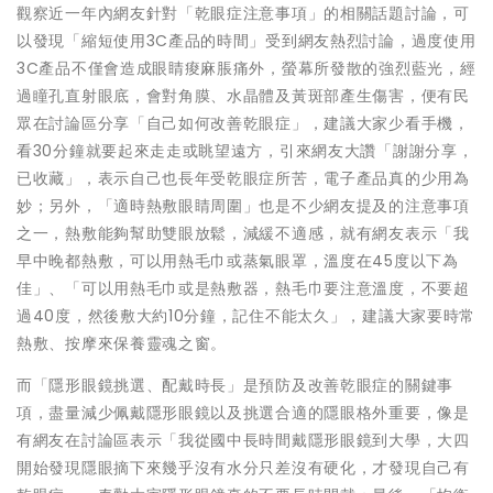
觀察近一年內網友針對「乾眼症注意事項」的相關話題討論，可
以發現「縮短使用3C產品的時間」受到網友熱烈討論，過度使用
3C產品不僅會造成眼睛痠麻脹痛外，螢幕所發散的強烈藍光，經
過瞳孔直射眼底，會對角膜、水晶體及黃斑部產生傷害，便有民
眾在討論區分享「自己如何改善乾眼症」，建議大家少看手機，
看30分鐘就要起來走走或眺望遠方，引來網友大讚「謝謝分享，
已收藏」，表示自己也長年受乾眼症所苦，電子產品真的少用為
妙；另外，「適時熱敷眼睛周圍」也是不少網友提及的注意事項
之一，熱敷能夠幫助雙眼放鬆，減緩不適感，就有網友表示「我
早中晚都熱敷，可以用熱毛巾或蒸氣眼罩，溫度在45度以下為
佳」、「可以用熱毛巾或是熱敷器，熱毛巾要注意溫度，不要超
過40度，然後敷大約10分鐘，記住不能太久」，建議大家要時常
熱敷、按摩來保養靈魂之窗。
而「隱形眼鏡挑選、配戴時長」是預防及改善乾眼症的關鍵事
項，盡量減少佩戴隱形眼鏡以及挑選合適的隱眼格外重要，像是
有網友在討論區表示「我從國中長時間戴隱形眼鏡到大學，大四
開始發現隱眼摘下來幾乎沒有水分只差沒有硬化，才發現自己有