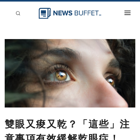
回到首頁
新聞稿分類
登入
刊登
雙眼又痠又乾？「這些」注
意事項有效緩解乾眼症！