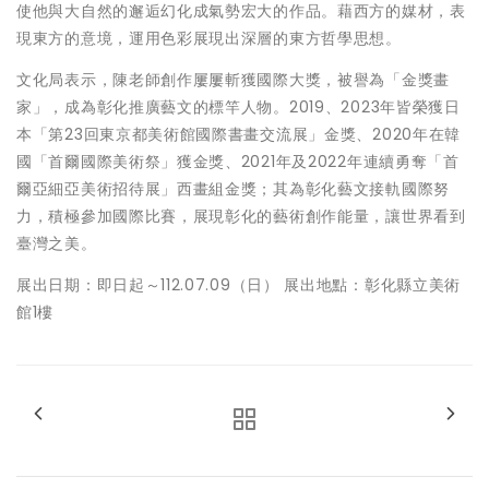
使他與大自然的邂逅幻化成氣勢宏大的作品。藉西方的媒材，表
現東方的意境，運用色彩展現出深層的東方哲學思想。
文化局表示，陳老師創作屢屢斬獲國際大獎，被譽為「金獎畫
家」，成為彰化推廣藝文的標竿人物。2019、2023年皆榮獲日
本「第23回東京都美術館國際書畫交流展」金獎、2020年在韓
國「首爾國際美術祭」獲金獎、2021年及2022年連續勇奪「首
爾亞細亞美術招待展」西畫組金獎；其為彰化藝文接軌國際努
力，積極參加國際比賽，展現彰化的藝術創作能量，讓世界看到
臺灣之美。
展出日期：即日起～112.07.09（日） 展出地點：彰化縣立美術
館1樓