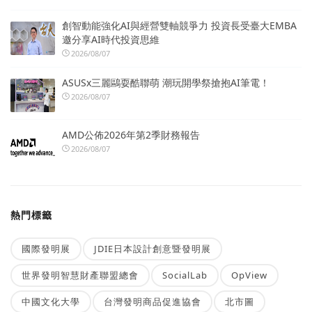
創智動能強化AI與經營雙軸競爭力 投資長受臺大EMBA
邀分享AI時代投資思維
2026/08/07
ASUSx三麗鷗耍酷聯萌 潮玩開學祭搶抱AI筆電！
2026/08/07
AMD公佈2026年第2季財務報告
2026/08/07
熱門標籤
國際發明展
JDIE日本設計創意暨發明展
世界發明智慧財產聯盟總會
SocialLab
OpView
中國文化大學
台灣發明商品促進協會
北市圖