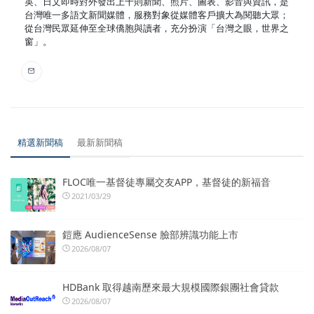
英、日文即時對外發出上千則新聞、照片、圖表、影音與資訊，是
台灣唯一多語文新聞媒體，服務對象從媒體客戶擴大為閱聽大眾；
從台灣民眾延伸至全球僑胞與讀者，充分扮演「台灣之眼，世界之
窗」。
精選新聞稿
最新新聞稿
FLOC唯一基督徒專屬交友APP，基督徒的新福音
2021/03/29
鎧應 AudienceSense 臉部辨識功能上市
2026/08/07
HDBank 取得越南歷來最大規模國際銀團社會貸款
2026/08/07