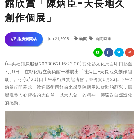
館欣賞「陳炳臣-天長地久
創作個展」
Jun 21,2023
新聞
新聞時事
推廣新聞稿
(中央社訊息服務20230621 16:23:00)彰化縣文化局自即日起至
7月9日，在彰化縣立美術館一樓展出「陳炳臣-天長地久創作個
展」。今(6/20)日上午舉行展覽記者會，並將於6月23日下午2
點舉行開幕式，歡迎藝術同好前來感受陳炳臣以鮮豔的顏彩，層
層堆疊內心嚮往的大自然，以天人合一的精神，傳達對自然造化
的感動。