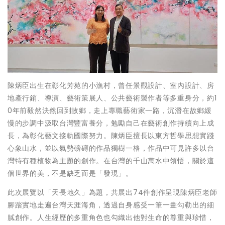
陳炳臣出生在彰化芳苑的小漁村，曾任景觀設計、室內設計、房
地產行銷、導演、藝術策展人、公共藝術製作者等多重身分，約1
0年前毅然決然回到故鄉，走上專職藝術家一路，沉潛在故鄉緩
慢的步調中汲取台灣豐富養分，勉勵自己在藝術創作持續向上成
長，為彰化藝文接軌國際努力。陳炳臣擅長以東方哲學思想實踐
心象山水，並以氣勢磅礡的作品獨樹一格，作品中可見許多以台
灣特有種植物為主題的創作。在台灣的千山萬水中領悟，關於這
個世界的美，不是缺乏而是「發現」。
此次展覽以「天長地久」為題，共展出74件創作呈現陳炳臣老師
腳踏實地走遍台灣天涯海角，透過自身感受一筆一畫勾勒出的細
膩創作。人生經歷的多重角色也勾織出他對生命的尊重與珍惜，