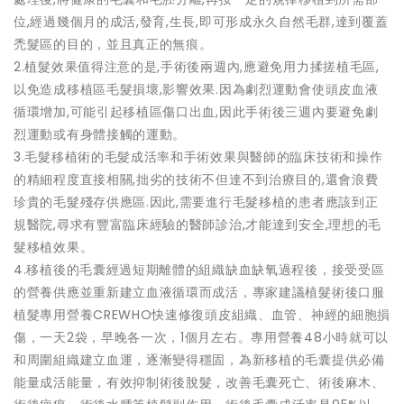
位,經過幾個月的成活,發育,生長,即可形成永久自然毛群,達到覆蓋
禿髮區的目的，並且真正的無痕。
2.植髮效果值得注意的是,手術後兩週內,應避免用力揉搓植毛區,
以免造成移植區毛髮損壞,影響效果.因為劇烈運動會使頭皮血液
循環增加,可能引起移植區傷口出血,因此手術後三週內要避免劇
烈運動或有身體接觸的運動。
3.毛髮移植術的毛髮成活率和手術效果與醫師的臨床技術和操作
的精細程度直接相關,拙劣的技術不但達不到治療目的,還會浪費
珍貴的毛髮殘存供應區.因此,需要進行毛髮移植的患者應該到正
規醫院,尋求有豐富臨床經驗的醫師診治,才能達到安全,理想的毛
髮移植效果。
4.移植後的毛囊經過短期離體的組織缺血缺氧過程後，接受受區
的營養供應並重新建立血液循環而成活，專家建議植髮術後口服
植髮專用營養CREWHO快速修復頭皮組織、血管、神經的細胞損
傷，一天2袋，早晚各一次，1個月左右。專用營養48小時就可以
和周圍組織建立血運，逐漸變得穩固，為新移植的毛囊提供必備
能量成活能量，有效抑制術後脫髮，改善毛囊死亡、術後麻木、