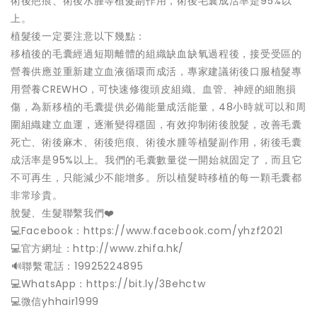
術後疤痕、術後水腫等植髮副作用，術後毛囊成活率是95%以
上。
植髮後一定要注意以下幾點：
移植後的毛囊經過短期離體的組織缺血缺氧過程後，接受受區的
營養供應並重新建立血液循環而成活，專家建議術後口服植髮專
用營養CREWHO，可快速修復頭皮組織、血管、神經的細胞損
傷，為新移植的毛囊提供必備能量成活能量，48小時就可以和周
圍組織建立血運，逐漸變得穩固，有效抑制術後脫髮，改善毛囊
死亡、術後麻木、術後疤痕、術後水腫等植髮副作用，術後毛囊
成活率是95%以上。我們的毛囊數量從一開始就固定了，而且它
不可再生，只能減少不能增多。所以植髮時移植的每一顆毛囊都
非常珍貴。
脫髮、生髮聯繫我們❤️
💻Facebook：https://www.facebook.com/yhzf2021
💻官方網址：http://www.zhifa.hk/
️🔊聯繫電話：19925224895
💻WhatsApp：https://bit.ly/3Behctw
💻微信yhhair1999