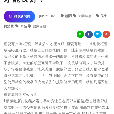
Jun 21,2023
新聞
新聞時事
民生
推廣新聞稿
與消費
精品
醫療保健
植髮有用嗎,植髮一般要多久才能長好~植髮有用，一旦毛囊植髮
成活終生有效。植髮是自體移植的一種，通常使用後腦的毛囊，
該部位的毛囊不受體內激素水平的影響，所以移植成功後一生都
不會脫落。有疤的類型通過手術取下一枚後腦勺頭皮，然後提
取、培養健康毛囊，植入禿頂、脫髮部位。好處是植入物部位毛
囊成活率高，毛髮長得快，但後腦勺會留下疤痕。沒有傷痕的類
型使用精密的機器直接從後腦勺提取健康的毛囊，移植到需要植
入的部位~
植髮靠譜嗎有效果嗎
1.根據較新的技術來看，手術方法是在局部麻醉後,從自體腦部後
枕處取下一條帶有健康毛囊和髮乾的梭形皮瓣,用高精度技術加工
處理後,將健康的毛囊和毛胚分離,再按一定的規律移植到所需部