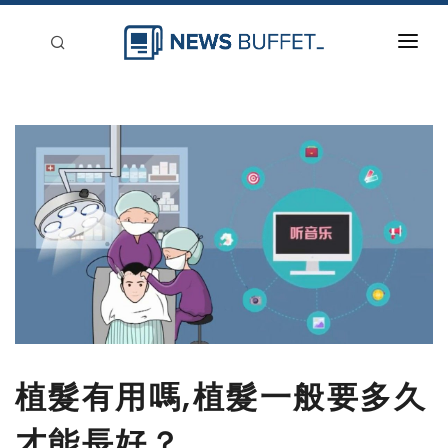
回到首頁
新聞稿分類
登入
刊登
植髮有用嗎,植髮一般要多久
才能長好？