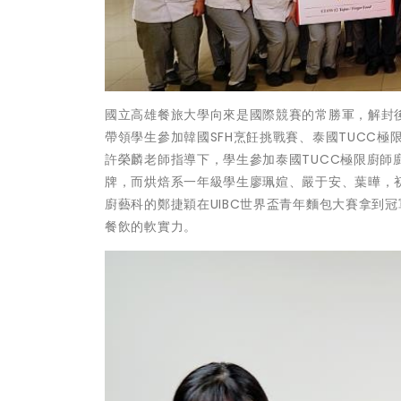
國立高雄餐旅大學向來是國際競賽的常勝軍，解封
帶領學生參加韓國SFH烹飪挑戰賽、泰國TUCC極
許榮麟老師指導下，學生參加泰國TUCC極限廚師廚
牌，而烘焙系一年級學生廖珮媗、嚴于安、葉曄，初
廚藝科的鄭捷穎在UIBC世界盃青年麵包大賽拿到
餐飲的軟實力。