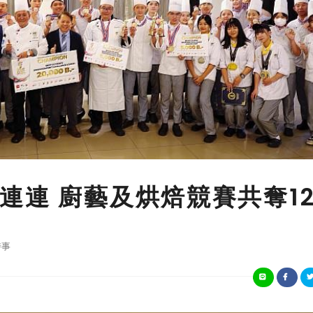
連連 廚藝及烘焙競賽共奪1
時事