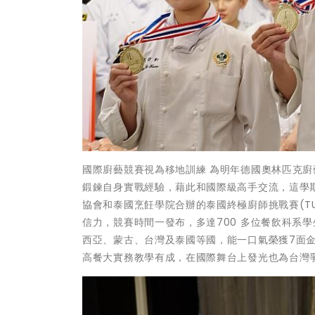
國際廚藝競賽視為移地訓練 為明年德國奧林匹克廚
鍛鍊自身實戰經驗，藉此和國際級高手交流，這學
協會和泰國烹飪學院合辦的泰國終極廚師挑戰賽(TUC
信力，競賽時間一發布，多達700 多位餐飲科系
西亞、蒙古、台灣及泰國等國，能一口氣榮獲7面
高餐大實務教學有成，在國際舞台上發光也為台灣