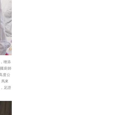
台，增添
泰國廚師
有高度公
、馬來
場，足證