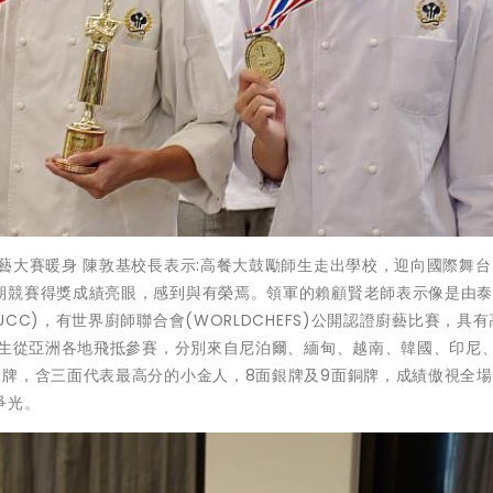
藝大賽暖身 陳敦基校長表示:高餐大鼓勵師生走出學校，迎向國際舞
期競賽得獎成績亮眼，感到與有榮焉。領軍的賴顧賢老師表示像是由
C)，有世界廚師聯合會(WORLDCHEFS)公開認證廚藝比賽，具
學生從亞洲各地飛抵參賽，分別來自尼泊爾、緬甸、越南、韓國、印尼
金牌，含三面代表最高分的小金人，8面銀牌及9面銅牌，成績傲視全
爭光。