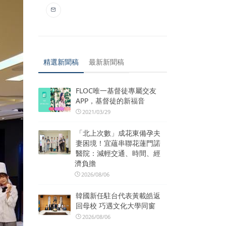
精選新聞稿
最新新聞稿
FLOC唯一基督徒專屬交友
APP，基督徒的新福音
2021/03/29
「北上次數」成花東備孕夫
妻困境！宜蘊串聯花蓮門諾
醫院：減輕交通、時間、經
濟負擔
2026/08/06
韓國新任駐台代表黃載皓返
回母校 巧遇文化大學同窗
2026/08/06