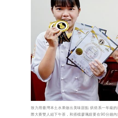
致力用臺灣本土水果做出美味甜點 烘焙系一年級
際大賽雙人組下午茶，和搭檔廖珮媗要在90分鐘