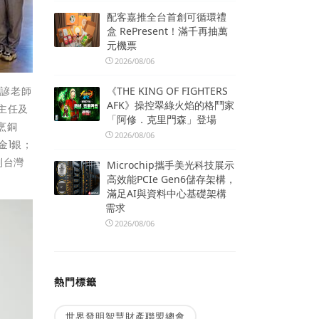
配客嘉推全台首創可循環禮
盒 RePresent！滿千再抽萬
元機票
2026/08/06
《THE KING OF FIGHTERS
希諺老師
AFK》操控翠綠火焰的格鬥家
主任及
「阿修．克里門森」登場
烹銅
2026/08/06
金1銀；
到台灣
Microchip攜手美光科技展示
高效能PCIe Gen6儲存架構，
滿足AI與資料中心基礎架構
需求
2026/08/06
熱門標籤
世界發明智慧財產聯盟總會