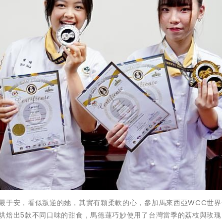
的嚴于安，看似叛逆的她，其實有顆柔軟的心，參加馬來西亞WCC世界
內烘焙出5款不同口味的甜食，馬德蓮巧妙使用了台灣當季的荔枝與玫瑰