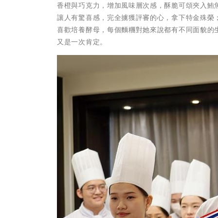
香橙與巧克力，增加風味層次感，酥脆可頌夾入鮪
讓人有驚喜感，完全擄獲評審的心，拿下特金殊榮
喜歡培養酵母，每個麵糰對她來說都有不同面貌的
又是一次肯定。