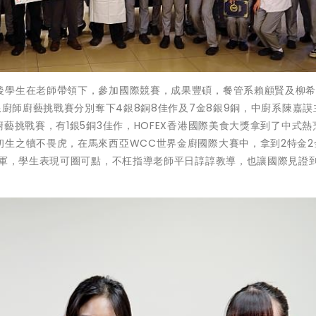
後學生在老師帶領下，參加國際競賽，成果豐碩，餐管系賴顧賢及柳
限廚師廚藝挑戰賽分別奪下4銀8銅8佳作及7金8銀9銅，中廚系陳嘉謨
藝挑戰賽，有1銀5銅3佳作，HOFEX香港國際美食大獎拿到了中式熱
生之犢不畏虎，在馬來西亞WCC世界金廚國際大賽中，拿到2特金2
冠軍，學生表現可圈可點，不枉指導老師平日諄諄教導，也讓國際見證