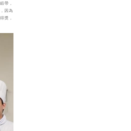
物緞帶，
展，因為
次得獎，