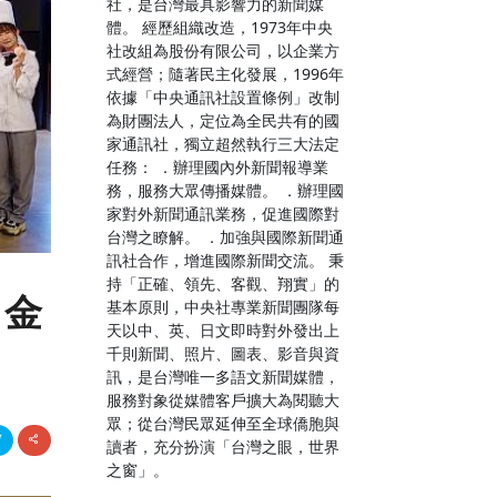
社，是台灣最具影響力的新聞媒
體。 經歷組織改造，1973年中央
社改組為股份有限公司，以企業方
式經營；隨著民主化發展，1996年
依據「中央通訊社設置條例」改制
為財團法人，定位為全民共有的國
家通訊社，獨立超然執行三大法定
任務： ．辦理國內外新聞報導業
務，服務大眾傳播媒體。 ．辦理國
家對外新聞通訊業務，促進國際對
台灣之瞭解。 ．加強與國際新聞通
訊社合作，增進國際新聞交流。 秉
持「正確、領先、客觀、翔實」的
2金
基本原則，中央社專業新聞團隊每
天以中、英、日文即時對外發出上
千則新聞、照片、圖表、影音與資
訊，是台灣唯一多語文新聞媒體，
服務對象從媒體客戶擴大為閱聽大
眾；從台灣民眾延伸至全球僑胞與
讀者，充分扮演「台灣之眼，世界
之窗」。