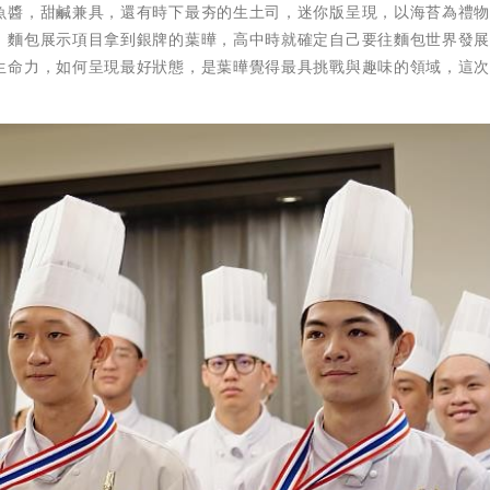
魚醬，甜鹹兼具，還有時下最夯的生土司，迷你版呈現，以海苔為禮
；麵包展示項目拿到銀牌的葉曄，高中時就確定自己要往麵包世界發
生命力，如何呈現最好狀態，是葉曄覺得最具挑戰與趣味的領域，這