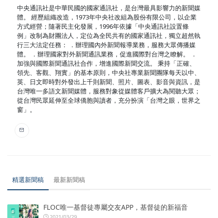
中央通訊社是中華民國的國家通訊社，是台灣最具影響力的新聞媒
體。 經歷組織改造，1973年中央社改組為股份有限公司，以企業
方式經營；隨著民主化發展，1996年依據「中央通訊社設置條
例」改制為財團法人，定位為全民共有的國家通訊社，獨立超然執
行三大法定任務： ．辦理國內外新聞報導業務，服務大眾傳播媒
體。 ．辦理國家對外新聞通訊業務，促進國際對台灣之瞭解。 ．
加強與國際新聞通訊社合作，增進國際新聞交流。 秉持「正確、
領先、客觀、翔實」的基本原則，中央社專業新聞團隊每天以中、
英、日文即時對外發出上千則新聞、照片、圖表、影音與資訊，是
台灣唯一多語文新聞媒體，服務對象從媒體客戶擴大為閱聽大眾；
從台灣民眾延伸至全球僑胞與讀者，充分扮演「台灣之眼，世界之
窗」。
精選新聞稿
最新新聞稿
FLOC唯一基督徒專屬交友APP，基督徒的新福音
2021/03/29