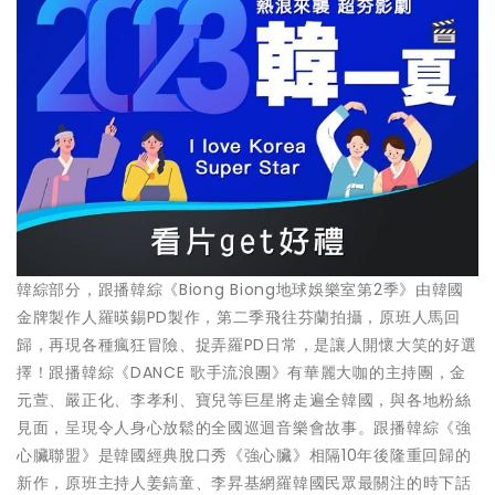
韓綜部分，跟播韓綜《Biong Biong地球娛樂室第2季》由韓國
金牌製作人羅暎錫PD製作，第二季飛往芬蘭拍攝，原班人馬回
歸，再現各種瘋狂冒險、捉弄羅PD日常，是讓人開懷大笑的好選
擇！跟播韓綜《DANCE 歌手流浪團》有華麗大咖的主持團，金
元萱、嚴正化、李孝利、寶兒等巨星將走遍全韓國，與各地粉絲
見面，呈現令人身心放鬆的全國巡迴音樂會故事。跟播韓綜《強
心臟聯盟》是韓國經典脫口秀《強心臟》相隔10年後隆重回歸的
新作，原班主持人姜鎬童、李昇基網羅韓國民眾最關注的時下話