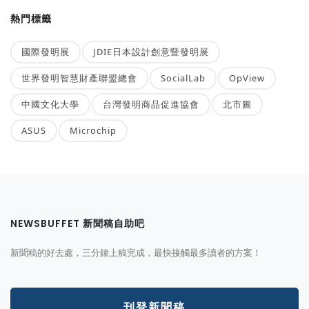
熱門標籤
國際發明展
JDIE日本設計創意暨發明展
世界發明智慧財產聯盟總會
SocialLab
OpView
中國文化大學
台灣發明商品促進協會
北市圖
ASUS
Microchip
NEWSBUFFET 新聞稿自助吧
新聞稿的好去處，三分鐘上稿完成，最快接觸最多讀者的方案！
刊登新聞稿