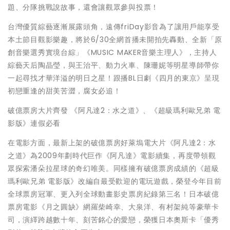
題、分隊挑戰說故事，還會讓觀眾參與投票！
台灣優質綜藝逐漸展露頭角，遠傳friDay影音為了讓用戶能享受
本土節目觀影樂趣，將於6/30全網首播未開拍先轟動、全新「原
創音樂選秀實境台綜」《MUSIC MAKER音樂主理人》，主持人
綜藝天后陶晶瑩，與王治平、動力火車、陳珊妮等明星導師帶你
一起尋找才華洋溢的明日之星！跟播BL日劇《四月的東京》呈現
初戀重逢的甜美苦澀，腐女必追！
破億票房大片齊發 《阿凡達2：水之道》、《超級瑪利歐兄弟 電
影版》連假必看
在電影方面，最新上架的破億票房好萊塢電大片《阿凡達2：水
之道》為2009年劃時代巨作《阿凡達》電影續集，再度帶領觀
眾探索潘朵拉星球的奇幻唯美。同樣擁有破億票房成績的《超級
瑪利歐兄弟 電影版》改編自最受歡迎的電玩遊戲，榮登今年目前
全球票房冠軍、更入列全球動畫影史票房紀錄第三名！日本破億
票房電影《月之圓缺》網羅柴崎幸、大泉洋、有村架純等豪華卡
司，演繹跨越數十年、刻苦銘心的愛戀，榮獲日本奧斯卡「優秀