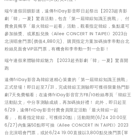
端午連假回饋影迷，遠傳friDay影音即日起祭出【2023超夯影
劇「韓」一夏】驚喜活動，包含「第一屆韓綜知識王挑戰」、付
費會員獨享「最火韓綜一起看」活動，觀看指定韓綜，集點還可
參加抽獎、或累點兌換《Ailee CONCERT IN TAIPEI》2023台
北演唱會門票(價值4,880元)、購買指定方案加碼抽李帝勳台北
粉絲見面會VIP區門票，有機會和李帝勳一對一合影！
端午連假來體驗韓綜魅力 【2023超夯影劇「韓」一夏】驚喜開
跑
遠傳friDay影音為韓綜迷精心策畫的「第一屆韓綜知識王挑戰」
正式登場！即日起至7/31，完成韓綜王測驗即可獲得限量熱門影
劇7天免費暢看；在遠傳friDay影音官方FB/IG粉絲專頁「韓綜王
活動貼文」中分享測驗成績，再加碼抽好禮！ 此外，即日起至
6/29，遠傳friDay影音付費會員限定活動「最火韓綜一起
看」，觀看指定韓綜，可獲得20點；活動期間(6/24 20:00至
6/27)內集滿50點即可抽《Ailee CONCERT IN TAIPEI》2023
台北演唱會門票，或於6/24 19:00直接以3,800點兌換門票(單