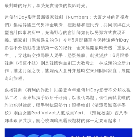
最對味的好片，享受充實愉快的觀影時光。
遠傳friDay影音最新獨家韓劇《Numbers：大廈之林的監視者
們》集結韓國三代男神金明洙、崔振赫和崔民秀，共同演繹在大
型會計師事務所中，充滿野心的會計師如何以另類方式實現正
義。獨家劇《偶然遇見的你》今年5月開播至今保持遠傳friDay
影音不分類觀看連續第一名的紀錄，金東旭開啟時光機「重啟人
生」，穿越時空找尋殺人兇手，懸疑燒腦、刺激滿點！6月跟播
韓劇《榴蓮小姐》則是韓國狗血劇三大教母之一林成漢的全新力
作，描述月蝕之夜，婆媳兩人意外穿越時空來到財閥家庭，展開
奇幻旅程。
跟播韓劇《有利的詐欺》則榮登今年遠傳friDay影音不分類收視
第二名，金東旭攜手影后千玗嬉，以復仇為題，個性南轅北轍的
詐欺犯與律師，聯手對抗惡勢力！跟播韓劇《清潭國際高等學
校》則由女團Red Velvet人氣成員Yeri、《殭屍校園》西八學
姊李銀泉共演，關心校園暗黑霸凌題材的你一定要追起來！