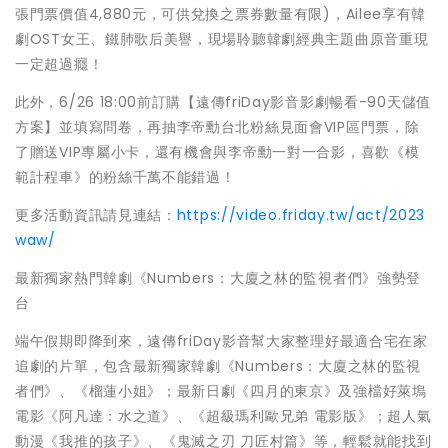
張門票價值4,880元，可供兌換之票券數量有限)，Ailee享有韓
劇OST女王、鐵肺歌后美譽，現場聆聽韓劇經典主題曲原音重現
一定超過癮！
此外，6/26 18:00前訂購【遠傳friDay影音影劇暢看-90天儲值
方案】並填寫問卷，再抽李帝勳台北粉絲見面會VIP區門票，除
了贈送VIP專屬小卡，還有機會與李帝勳一對一合影，喜歡《模
範計程車》的粉絲千萬不能錯過！
更多活動資訊請見連結：
https://video.friday.tw/act/2023
waw/
最新獨家熱門韓劇《Numbers：大廈之林的監視者們》強勢登
台
端午假期即降到來，遠傳friDay影音幫大家整理好最適合宅在家
追劇的片單，包含最新獨家韓劇《Numbers：大廈之林的監視
者們》、《榴蓮小姐》；最新日劇《四月的東京》及強檔好萊塢
電影《阿凡達：水之道》、《超級瑪利歐兄弟 電影版》；超人氣
動漫《我推的孩子》、《鬼滅之刃 刀匠村篇》等，輕鬆就能找到