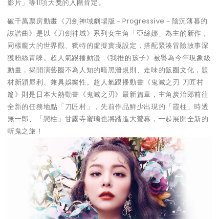
影片」等11項大獎的入圍肯定。
破千萬票房動畫《刀劍神域劇場版－Progressive－陰沉薄暮的
詼諧曲》是以《刀劍神域》系列女主角「亞絲娜」為主的新作，
同樣龐大的世界觀、獨特的虛擬實境設定，搭配緊湊冒險故事深
獲粉絲青睞。超人氣跟播動漫 《我推的孩子》被譽為今年現象級
動畫，揭開演藝圈不為人知的暗黑潛規則、走味的飯圈文化，題
材新穎犀利、兼具娛樂性。超人氣跟播動畫《鬼滅之刃 刀匠村
篇》則是日本大熱動畫《鬼滅之刃》最新篇章，主角炭治郎前往
全新的任務地點「刀匠村」，先前作品鮮少出現的「霞柱」時透
無一郎、「戀柱」甘露寺蜜璃也將踏進大螢幕，一起展開全新的
斬鬼之旅！