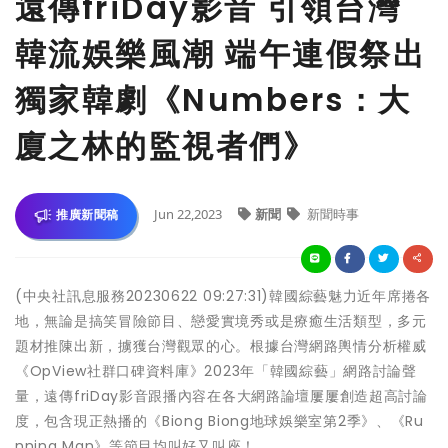
遠傳friDay影音 引領台灣
韓流娛樂風潮 端午連假祭出
獨家韓劇《Numbers：大
廈之林的監視者們》
Jun 22,2023
新聞
新聞時事
推廣新聞稿
(中央社訊息服務20230622 09:27:31)韓國綜藝魅力近年席捲各
地，無論是搞笑冒險節目、戀愛實境秀或是療癒生活類型，多元
題材推陳出新，擄獲台灣觀眾的心。根據台灣網路輿情分析權威
《OpView社群口碑資料庫》2023年「韓國綜藝」網路討論聲
量，遠傳friDay影音跟播內容在各大網路論壇屢屢創造超高討論
度，包含現正熱播的《Biong Biong地球娛樂室第2季》、《Ru
nning Man》等節目均叫好又叫座！