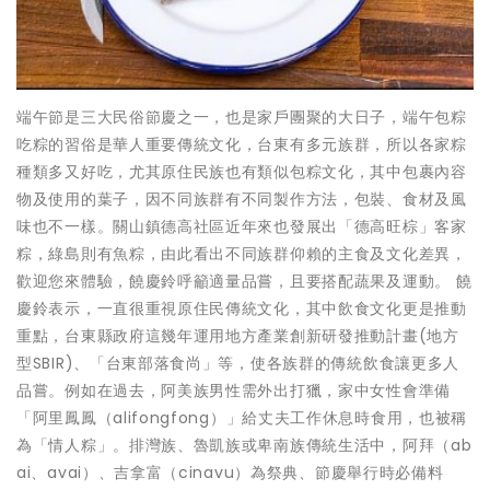
端午節是三大民俗節慶之一，也是家戶團聚的大日子，端午包粽
吃粽的習俗是華人重要傳統文化，台東有多元族群，所以各家粽
種類多又好吃，尤其原住民族也有類似包粽文化，其中包裹內容
物及使用的葉子，因不同族群有不同製作方法，包裝、食材及風
味也不一樣。關山鎮德高社區近年來也發展出「德高旺棕」客家
粽，綠島則有魚粽，由此看出不同族群仰賴的主食及文化差異，
歡迎您來體驗，饒慶鈴呼籲適量品嘗，且要搭配蔬果及運動。 饒
慶鈴表示，一直很重視原住民傳統文化，其中飲食文化更是推動
重點，台東縣政府這幾年運用地方產業創新研發推動計畫(地方
型SBIR)、「台東部落食尚」等，使各族群的傳統飲食讓更多人
品嘗。例如在過去，阿美族男性需外出打獵，家中女性會準備
「阿里鳳鳳（alifongfong）」給丈夫工作休息時食用，也被稱
為「情人粽」。排灣族、魯凱族或卑南族傳統生活中，阿拜（ab
ai、avai）、吉拿富（cinavu）為祭典、節慶舉行時必備料