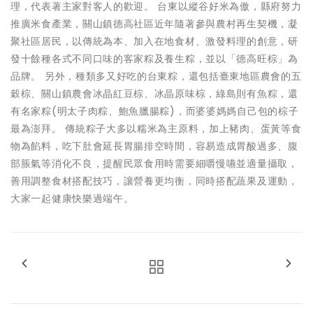
理，代表著主家對客人的歡迎。 台東以縱谷好米為傲，縣府努力
推廣米食產業，關山鎮德高社區近年隨著參與農村再生契機，凝
聚社區居民，以傳統為本、加入在地食材、激發料理的創意，研
發十餘種各式不同口味的客家粽及養生粽，並以「德高旺棕」為
品牌。 另外，種類多又好吃的台東粽，還包括臺東地區農會的五
穀棕、關山鎮農會冰晶紅豆棕、冰晶原味棕，綠島則有魚粽，還
有名家粽(明太子肉粽、鮑魚臘腸粽)，而婆婆媽媽自己包的棕子
最為澎拜。 傳統粽子大多以糯米為主原料，加上豬肉、蛋黃等食
物為餡料，吃下肚會延長胃腸排空時間，容易造成胃酸過多、腹
部脹氣等消化不良，提醒民眾食用時需要細嚼慢嚥並適量攝取，
善用調整食材搭配技巧，讓營養更均衡，同時搭配蔬果及運動，
大家一起健康快樂過端午。