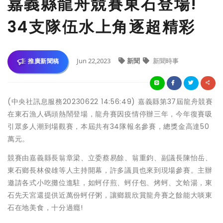
嘉義縣龍舟競賽東石登場!
34支隊伍水上角逐超精彩
Jun 22,2023
新聞
新聞時事
推廣新聞稿
(中央社訊息服務20230622 14:56:49) 嘉義縣第37屆龍舟競賽
在東石漁人碼頭熱鬧登場，龍舟賽因疫情停辦三年，今年復賽吸
引眾多人潮到場觀賽，本屆共有34隊報名參賽，總獎金高達50
萬元。
競賽由嘉義縣長翁章梁、立委蔡易餘、翁重鈞、副議長陳怡岳、
東石鄉長林俊雄等人主持開幕，許多議員也來到現場參賽。主辦
邀請各式小吃攤位進駐，如蚵仔煎、蚵仔包、烤蚵、文蛤湯，東
石先天宮還提供近萬份蚵仔粥，讓鄉親欣賞龍舟賽之餘能大啖東
石在地美食，十分過癮!