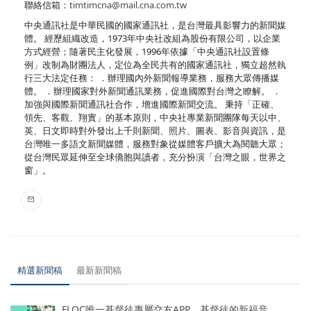
聯絡信箱：
timtimcna@mail.cna.com.tw
中央通訊社是中華民國的國家通訊社，是台灣最具影響力的新聞媒
體。 經歷組織改造，1973年中央社改組為股份有限公司，以企業
方式經營；隨著民主化發展，1996年依據「中央通訊社設置條
例」改制為財團法人，定位為全民共有的國家通訊社，獨立超然執
行三大法定任務： ．辦理國內外新聞報導業務，服務大眾傳播媒
體。 ．辦理國家對外新聞通訊業務，促進國際對台灣之瞭解。 ．
加強與國際新聞通訊社合作，增進國際新聞交流。 秉持「正確、
領先、客觀、翔實」的基本原則，中央社專業新聞團隊每天以中、
英、日文即時對外發出上千則新聞、照片、圖表、影音與資訊，是
台灣唯一多語文新聞媒體，服務對象從媒體客戶擴大為閱聽大眾；
從台灣民眾延伸至全球僑胞與讀者，充分扮演「台灣之眼，世界之
窗」。
精選新聞稿
最新新聞稿
FLOC唯一基督徒專屬交友APP，基督徒的新福音