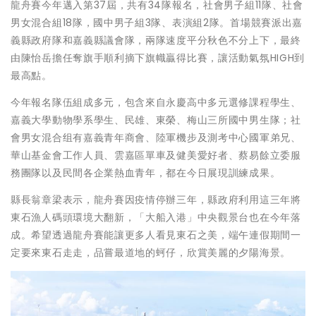
龍舟賽今年邁入第37屆，共有34隊報名，社會男子組11隊、社會
男女混合組18隊，國中男子組3隊、表演組2隊。首場競賽派出嘉
義縣政府隊和嘉義縣議會隊，兩隊速度平分秋色不分上下，最終
由陳怡岳擔任奪旗手順利摘下旗幟贏得比賽，讓活動氣氛HIGH到
最高點。
今年報名隊伍組成多元，包含來自永慶高中多元選修課程學生、
嘉義大學動物學系學生、民雄、東榮、梅山三所國中男生隊；社
會男女混合组有嘉義青年商會、陸軍機步及測考中心國軍弟兄、
華山基金會工作人員、雲嘉區單車及健美愛好者、蔡易餘立委服
務團隊以及民間各企業熱血青年，都在今日展現訓練成果。
縣長翁章梁表示，龍舟賽因疫情停辦三年，縣政府利用這三年將
東石漁人碼頭環境大翻新，「大船入港」中央觀景台也在今年落
成。希望透過龍舟賽能讓更多人看見東石之美，端午連假期間一
定要來東石走走，品嘗最道地的蚵仔，欣賞美麗的夕陽海景。