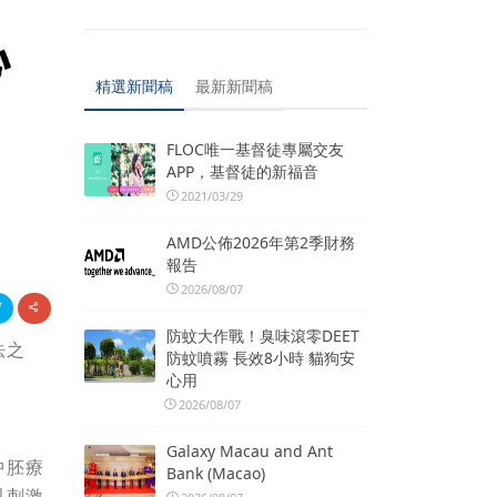
精選新聞稿
最新新聞稿
FLOC唯一基督徒專屬交友
APP，基督徒的新福音
2021/03/29
AMD公佈2026年第2季財務
報告
2026/08/07
防蚊大作戰！臭味滾零DEET
法之
防蚊噴霧 長效8小時 貓狗安
心用
2026/08/07
Galaxy Macau and Ant
中胚療
Bank (Macao)
以刺激