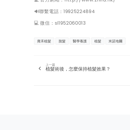
️🔊聯繫電話：19925224894
💻 微信：sl1952060013
雍禾植髮
脫髮
醫學養護
植髮
米諾地爾
上一篇
植髮術後，怎麼保持植髮效果？