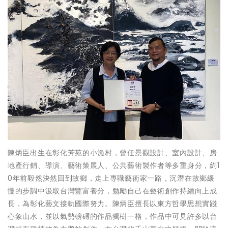
陳炳臣出生在彰化芳苑的小漁村，曾任景觀設計、室內設計、房
地產行銷、導演、藝術策展人、公共藝術製作者等多重身分，約1
0年前毅然決然回到故鄉，走上專職藝術家一路，沉潛在故鄉緩
慢的步調中汲取台灣豐富養分，勉勵自己在藝術創作持續向上成
長，為彰化藝文接軌國際努力。陳炳臣擅長以東方哲學思想實踐
心象山水，並以氣勢磅礡的作品獨樹一格，作品中可見許多以台