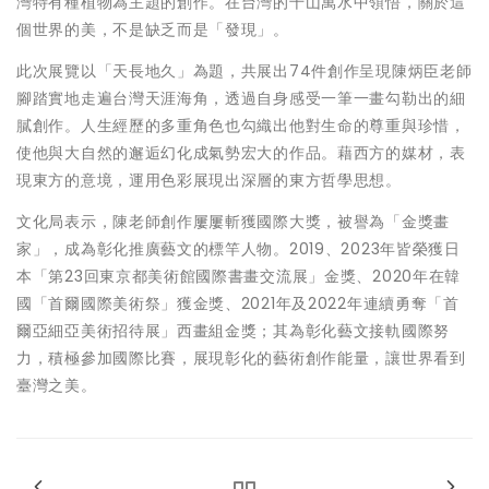
灣特有種植物為主題的創作。在台灣的千山萬水中領悟，關於這
個世界的美，不是缺乏而是「發現」。
此次展覽以「天長地久」為題，共展出74件創作呈現陳炳臣老師
腳踏實地走遍台灣天涯海角，透過自身感受一筆一畫勾勒出的細
膩創作。人生經歷的多重角色也勾織出他對生命的尊重與珍惜，
使他與大自然的邂逅幻化成氣勢宏大的作品。藉西方的媒材，表
現東方的意境，運用色彩展現出深層的東方哲學思想。
文化局表示，陳老師創作屢屢斬獲國際大獎，被譽為「金獎畫
家」，成為彰化推廣藝文的標竿人物。2019、2023年皆榮獲日
本「第23回東京都美術館國際書畫交流展」金獎、2020年在韓
國「首爾國際美術祭」獲金獎、2021年及2022年連續勇奪「首
爾亞細亞美術招待展」西畫組金獎；其為彰化藝文接軌國際努
力，積極參加國際比賽，展現彰化的藝術創作能量，讓世界看到
臺灣之美。