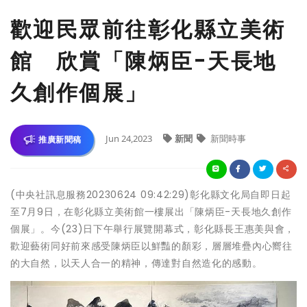
歡迎民眾前往彰化縣立美術
館 欣賞「陳炳臣-天長地
久創作個展」
Jun 24,2023
新聞
新聞時事
推廣新聞稿
(中央社訊息服務20230624 09:42:29)彰化縣文化局自即日起
至7月9日，在彰化縣立美術館一樓展出「陳炳臣-天長地久創作
個展」。今(23)日下午舉行展覽開幕式，彰化縣長王惠美與會，
歡迎藝術同好前來感受陳炳臣以鮮豔的顏彩，層層堆疊內心嚮往
的大自然，以天人合一的精神，傳達對自然造化的感動。