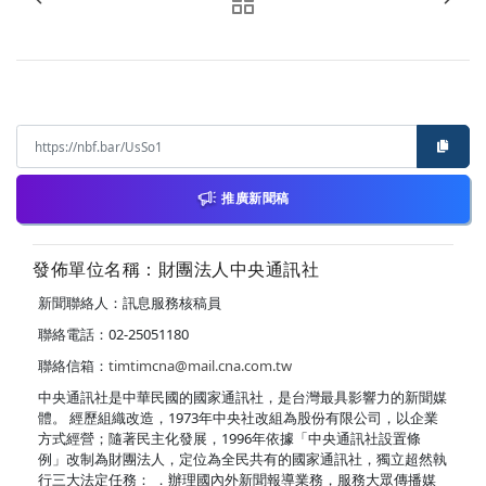
推廣新聞稿
發佈單位名稱：財團法人中央通訊社
新聞聯絡人：訊息服務核稿員
聯絡電話：02-25051180
聯絡信箱：
timtimcna@mail.cna.com.tw
中央通訊社是中華民國的國家通訊社，是台灣最具影響力的新聞媒
體。 經歷組織改造，1973年中央社改組為股份有限公司，以企業
方式經營；隨著民主化發展，1996年依據「中央通訊社設置條
例」改制為財團法人，定位為全民共有的國家通訊社，獨立超然執
行三大法定任務： ．辦理國內外新聞報導業務，服務大眾傳播媒