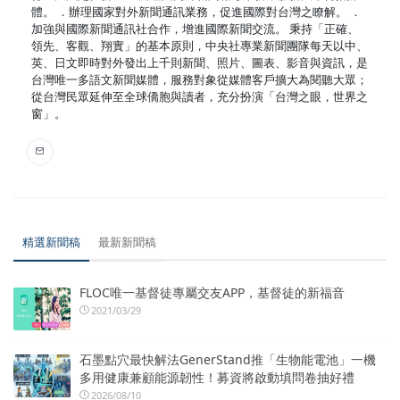
體。 ．辦理國家對外新聞通訊業務，促進國際對台灣之瞭解。 ．
加強與國際新聞通訊社合作，增進國際新聞交流。 秉持「正確、
領先、客觀、翔實」的基本原則，中央社專業新聞團隊每天以中、
英、日文即時對外發出上千則新聞、照片、圖表、影音與資訊，是
台灣唯一多語文新聞媒體，服務對象從媒體客戶擴大為閱聽大眾；
從台灣民眾延伸至全球僑胞與讀者，充分扮演「台灣之眼，世界之
窗」。
精選新聞稿
最新新聞稿
FLOC唯一基督徒專屬交友APP，基督徒的新福音
2021/03/29
石墨點穴最快解法GenerStand推「生物能電池」一機
多用健康兼顧能源韌性！募資將啟動填問卷抽好禮
2026/08/10