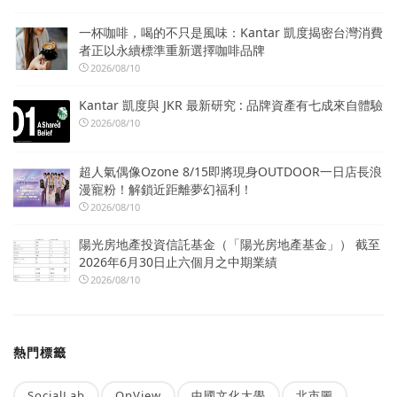
一杯咖啡，喝的不只是風味：Kantar 凱度揭密台灣消費
者正以永續標準重新選擇咖啡品牌
2026/08/10
Kantar 凱度與 JKR 最新研究 : 品牌資產有七成來自體驗
2026/08/10
超人氣偶像Ozone 8/15即將現身OUTDOOR一日店長浪
漫寵粉！解鎖近距離夢幻福利！
2026/08/10
陽光房地產投資信託基金（「陽光房地產基金」） 截至
2026年6月30日止六個月之中期業績
2026/08/10
熱門標籤
SocialLab
OpView
中國文化大學
北市圖