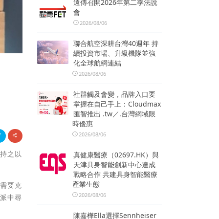
遠傳召開2026年第二季法說
會
2026/08/06
聯合航空深耕台灣40週年 持
續投資市場、升級機隊並強
化全球航網連結
2026/08/06
社群觸及會變，品牌入口要
掌握在自己手上：Cloudmax
匯智推出 .tw／.台灣網域限
時優惠
2026/08/06
何持之以
真健康醫療（02697.HK）與
天津具身智能創新中心達成
。
戰略合作 共建具身智能醫療
產業生態
人需要克
2026/08/06
學派中尋
陳嘉樺Ella選擇Sennheiser