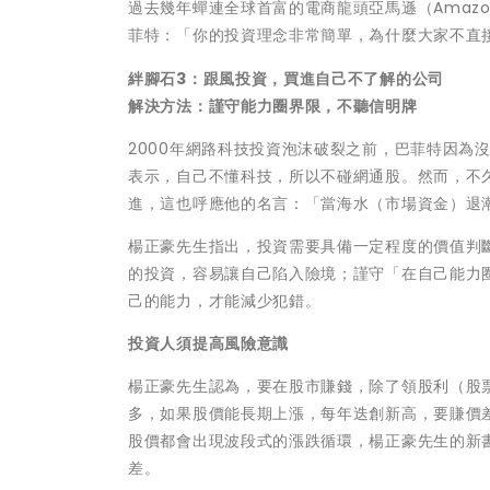
過去幾年蟬連全球首富的電商龍頭亞馬遜（Amazon
菲特：「你的投資理念非常簡單，為什麼大家不直
絆腳石3：跟風投資，買進自己不了解的公司
解決方法：謹守能力圈界限，不聽信明牌
2000年網路科技投資泡沫破裂之前，巴菲特因為
表示，自己不懂科技，所以不碰網通股。然而，不
進，這也呼應他的名言：「當海水（市場資金）退
楊正豪先生指出，投資需要具備一定程度的價值判
的投資，容易讓自己陷入險境；謹守「在自己能力
己的能力，才能減少犯錯。
投資人須提高風險意識
楊正豪先生認為，要在股市賺錢，除了領股利（股
多，如果股價能長期上漲，每年迭創新高，要賺價
股價都會出現波段式的漲跌循環，楊正豪先生的新
差。