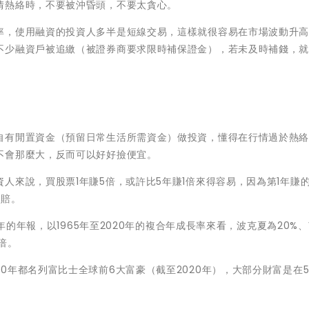
情熱絡時，不要被沖昏頭，不要太貪心。
率，使用融資的投資人多半是短線交易，這樣就很容易在市場波動升
不少融資戶被追繳（被證券商要求限時補保證金），若未及時補錢，
自有閒置資金（預留日常生活所需資金）做投資，懂得在行情過於熱
不會那麼大，反而可以好好撿便宜。
人來說，買股票1年賺5倍，或許比5年賺1倍來得容易，因為第1年賺的
倒賠。
年的年報，以1965年至2020年的複合年成長率來看，波克夏為20%、V
1倍。
0年都名列富比士全球前6大富豪（截至2020年），大部分財富是在5