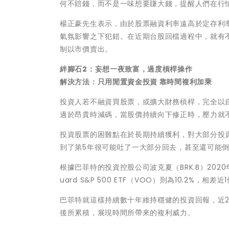
何不賠錢，而不是一味想要賺大錢，提醒人們在行
楊正豪先生表示，由於股票融資利率遠高於定存利
氣氛影響之下犯錯。在近期台股回檔過程中，就有
制以市價賣出。
絆腳石2：妄想一夜致富，過度槓桿操作
解決方法：只用閒置資金投資 靠時間複利加乘
投資人若不融資買股票，或擴大財務槓桿，完全以
過於昂貴時減碼，當股價持續向下修正時，壓力就
投資股票的困難點在於長期持續獲利，對大部分投資
到了第5年很可能吐了一大部分回去，甚至還可能
根據巴菲特的投資控股公司波克夏（BRK.B）2020
uard S&P 500 ETF（VOO）則為10.2%，相差近
巴菲特就這樣持續數十年維持穩健的投資回報，近2
後所累積，展現時間所帶來的複利威力。