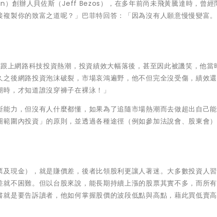
）創辦人貝佐斯（Jeff Bezos），在多年前尚未飛黃騰達時，曾經
接複製你的致富之道呢？」巴菲特回答：「因為沒有人願意慢慢變富
沒跟上網路科技投資熱潮，投資績效大幅落後，甚至因此被譏笑，他當
久之後網路投資泡沫破裂，市場哀鴻遍野，他不但完全沒受傷，績效
潮時，才知道誰沒穿褲子在裸泳！」
斷能力，但沒有人什麼都懂，如果為了追隨市場熱潮而去做超出自己
圈範圍內投資」的原則，並透過各種途徑（例如參加法說會、股東會
票及現金），就是賺價差，後者比領股利更讓人著迷。大多數投資人
差就不困難。但以台股來說，能長期持續上漲的股票其實不多，而所
書就是要告訴讀者，他如何掌握股價的波段低點與高點，藉此買低賣