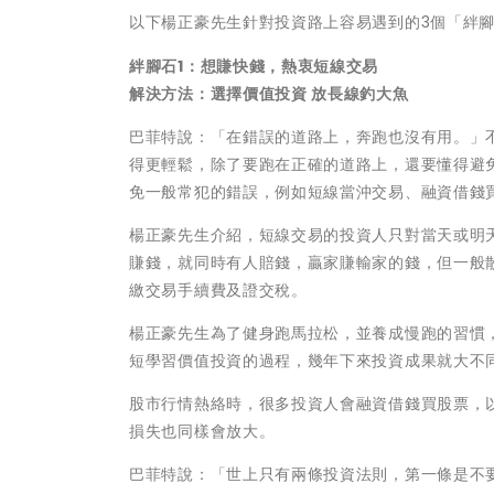
以下楊正豪先生針對投資路上容易遇到的3個「絆
絆腳石1：想賺快錢，熱衷短線交易
解決方法：選擇價值投資 放長線釣大魚
巴菲特說：「在錯誤的道路上，奔跑也沒有用。」
得更輕鬆，除了要跑在正確的道路上，還要懂得避
免一般常犯的錯誤，例如短線當沖交易、融資借錢
楊正豪先生介紹，短線交易的投資人只對當天或明
賺錢，就同時有人賠錢，贏家賺輸家的錢，但一般
繳交易手續費及證交稅。
楊正豪先生為了健身跑馬拉松，並養成慢跑的習慣
短學習價值投資的過程，幾年下來投資成果就大不
股市行情熱絡時，很多投資人會融資借錢買股票，
損失也同樣會放大。
巴菲特說：「世上只有兩條投資法則，第一條是不