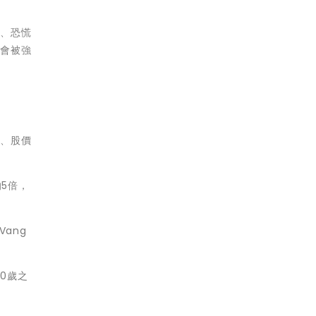
高、恐慌
就會被強
絡、股價
5倍，
ang
0歲之