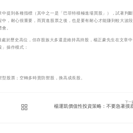
章中提到各種指標（其中之一是「巴菲特積極進場買股」），試著判
程中，耐心很重要，而買進股票之後，也是要有耐心才能賺到較大波
體會。
盤雖處於歷史高位，但存股族大多還是維持高持股，楊正豪先生在文章中
股」操作模式：
。
禦型股票；空轉多時賣防禦股，換高成長股。
下一
楊運凱價值性投資策略：不要急著摸