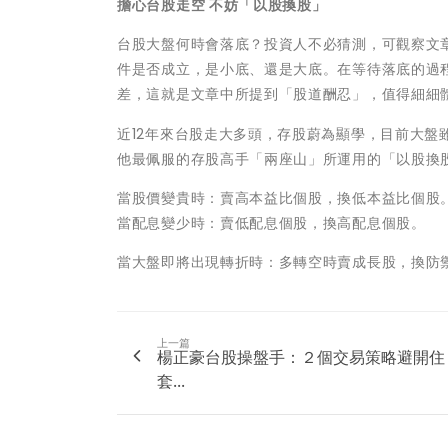
擔心台股走空 不妨「以股換股」
台股大盤何時會落底？投資人不必猜測，可觀察文
件是否成立，是小底、還是大底。在等待落底的過
差，這就是文章中所提到「股道酬忍」，值得細細
近12年來台股走大多頭，存股蔚為顯學，目前大
他最佩服的存股高手「兩座山」所運用的「以股換
當股價變貴時：賣高本益比個股，換低本益比個股
當配息變少時：賣低配息個股，換高配息個股。
當大盤即將出現轉折時：多轉空時賣成長股，換防
上一篇
楊正豪台股操盤手：２個交易策略避開住
套...