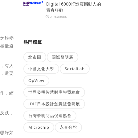
Digital 6000打造震撼動人的
青春狂歡
2026/08/06
資之旅變
熱門標籤
，盡量避
北市圖
國際發明展
」，有人
中國文化大學
SocialLab
多，還要
OpView
世界發明智慧財產聯盟總會
著作，縮
JDIE日本設計創意暨發明展
漲反跌，
台灣發明商品促進協會
Microchip
永春分館
先想好如