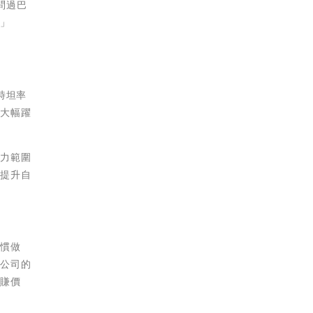
問過巴
。」
時坦率
還大幅躍
能力範圍
）提升自
習慣做
有公司的
高賺價