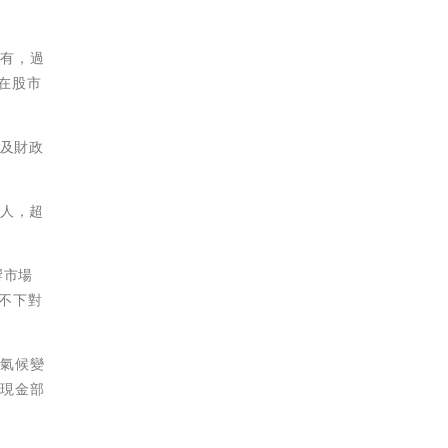
常有，過
在股市
幣及財政
個人，超
響市場
高不下對
、氣候變
高現金部