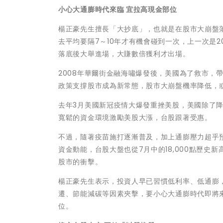
小心大通膨時代來臨 宜拉高現金部位
楊正豪先生擅長「大抄底」，也就是在股市大崩盤
去平均要隔7～10年才有機會碰到一次，上一次是
落底後大舉進場，大賺數倍獲利才出場。
2008年華爾街金融海嘯爆發後，美國為了救市，
政策支撐股市成為新常態，股市大崩盤機率降低，
去年3月美國新冠疫情大爆發重挫美股，美國除了
寬鬆的資金環境激勵美股大漲，台股跟著受惠。
不過，隨著疫苗施打逐漸普及，加上通膨壓力超乎預
資金動能，台股大盤也從7月中的18,000點歷
股市的衝擊。
楊正豪先生表示，投資人早已習慣低利率、低通膨
遷、節能減碳等因素夾擊，要小心大通膨時代即將
位。