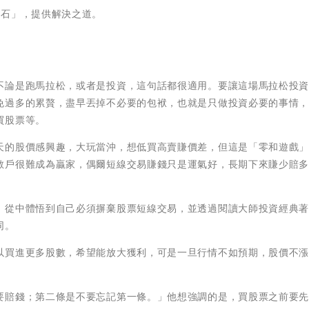
腳石」，提供解決之道。
不論是跑馬拉松，或者是投資，這句話都很適用。要讓這場馬拉松投
免過多的累贅，盡早丟掉不必要的包袱，也就是只做投資必要的事情
買股票等。
天的股價感興趣，大玩當沖，想低買高賣賺價差，但這是「零和遊戲
散戶很難成為贏家，偶爾短線交易賺錢只是運氣好，長期下來賺少賠
，從中體悟到自己必須摒棄股票短線交易，並透過閱讀大師投資經典
同。
以買進更多股數，希望能放大獲利，可是一旦行情不如預期，股價不
要賠錢；第二條是不要忘記第一條。」他想強調的是，買股票之前要