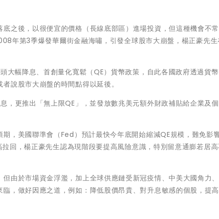
落底之後，以很便宜的價格（長線底部區）進場投資，但這種機會不
2008年第3季爆發華爾街金融海嘯，引發全球股市大崩盤，楊正豪先生
帶頭大幅降息、首創量化寬鬆（QE）貨幣政策，自此各國政府透過貨
或者說股市大崩盤的時間點得以延後。
降息，更推出「無上限QE」，並發放數兆美元額外財政補貼給企業及
期，美國聯準會（Fed）預計最快今年底開始縮減QE規模，難免影
史新高拉回，楊正豪先生認為現階段要提高風險意識，特別留意通膨若居
，但由於市場資金浮濫，加上全球供應鏈受新冠疫情、中美大國角力
來臨，做好因應之道，例如：降低股價昂貴、對升息敏感的個股，提