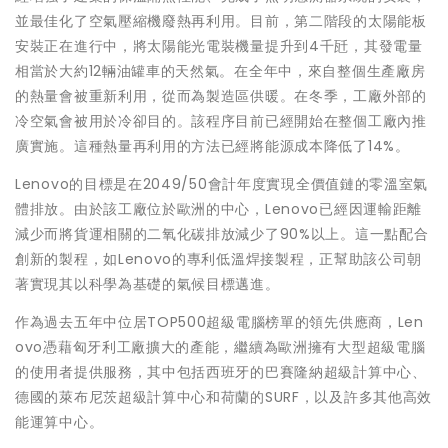
並最佳化了空氣壓縮機廢熱再利用。目前，第二階段的太陽能板
安裝正在進行中，將太陽能光電裝機量提升到4千瓩，其發電量
相當於大約12輛油罐車的天然氣。在全年中，來自整個生產廠房
的熱量會被重新利用，從而為製造區供暖。在冬季，工廠外部的
冷空氣會被用於冷卻目的。該程序目前已經開始在整個工廠內推
廣實施。這種熱量再利用的方法已經將能源成本降低了14%。
Lenovo的目標是在2049/50會計年度實現全價值鏈的零溫室氣
體排放。由於該工廠位於歐洲的中心，Lenovo已經因運輸距離
減少而將貨運相關的二氧化碳排放減少了90%以上。這一點配合
創新的製程，如Lenovo的專利低溫焊接製程，正幫助該公司朝
著實現其以科學為基礎的氣候目標邁進。
作為過去五年中位居TOP500超級電腦榜單的領先供應商，Len
ovo憑藉匈牙利工廠擴大的產能，繼續為歐洲擁有大型超級電腦
的使用者提供服務，其中包括西班牙的巴賽隆納超級計算中心、
德國的萊布尼茨超級計算中心和荷蘭的SURF，以及許多其他高效
能運算中心。