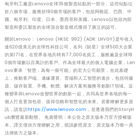
匈牙利工廠是Lenovo全球35個製造站點的一部分。這些站點位
於八個市場，服務於180個市場的客戶，包括阿根廷、巴西、中
國、匈牙利、印度、日本、墨西哥和美國。Lenovo以包括內部
製造和委託製造的全球混合製造模式獲得了廣泛的認可。
關於Lenovo： Lenovo (HKSE: 992) (ADR: LNVGY)是年收入
達620億美元的全球性科技公司，名列《財星》全球500大企業
的第171名，在世界各地共聘有77,000名員工，服務遍及全球18
0個市場數以百萬計的客戶。作為全球最大的個人電腦企業，Len
ovo秉承「智慧，為每一個可能」的宏大公司願景，在此基礎
上，推動客戶端、邊緣運算、雲端和人工智慧的進步，包括伺服
器、儲存裝置、手機、軟體、解決方案和服務等創新IT領域。這
種變革與Lenovo改變世界的創新一起，共同為世界各地的每一
個人打造更加包容、值得信賴和智慧化的未來。若要瞭解更多資
訊，請造訪
https://www.lenovo.com
，並透過我們的StoryH
ub瀏覽最新動態。 免責聲明：本公告之原文版本乃官方授權版
本。譯文僅供方便瞭解之用，煩請參照原文，原文版本乃唯一具
法律效力之版本。