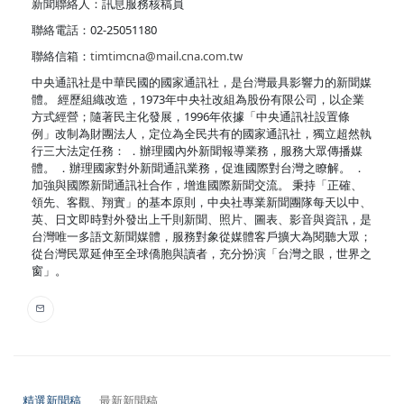
新聞聯絡人：訊息服務核稿員
聯絡電話：02-25051180
聯絡信箱：
timtimcna@mail.cna.com.tw
中央通訊社是中華民國的國家通訊社，是台灣最具影響力的新聞媒
體。 經歷組織改造，1973年中央社改組為股份有限公司，以企業
方式經營；隨著民主化發展，1996年依據「中央通訊社設置條
例」改制為財團法人，定位為全民共有的國家通訊社，獨立超然執
行三大法定任務： ．辦理國內外新聞報導業務，服務大眾傳播媒
體。 ．辦理國家對外新聞通訊業務，促進國際對台灣之瞭解。 ．
加強與國際新聞通訊社合作，增進國際新聞交流。 秉持「正確、
領先、客觀、翔實」的基本原則，中央社專業新聞團隊每天以中、
英、日文即時對外發出上千則新聞、照片、圖表、影音與資訊，是
台灣唯一多語文新聞媒體，服務對象從媒體客戶擴大為閱聽大眾；
從台灣民眾延伸至全球僑胞與讀者，充分扮演「台灣之眼，世界之
窗」。
精選新聞稿
最新新聞稿