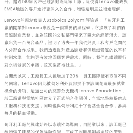
升。超過180家客戶已經參觀過這家工廠，這使得Lenovo能夠與
EMEA地區的客戶進行更深入的合作，增強透明度並增進理解。
Lenovo的廠站負責人Szabolcs Zolyomi評論道：「匈牙利工
廠的開業對Lenovo來說是一個重要的里程碑，它擴展了我們的
國際製造業務，並為該國的公私部門帶來了巨大的經濟潛力。該
廠出貨一百萬台產品，證明了過去一年我們與員工和客戶之間的
內外部合作成果。我們透過提升產品開發和供應鏈營運的效率和
控制水準，能夠更有效地回應客戶需求。同時，我們也繼續履行
對永續發展的承諾，並支援當地社區。」
自開業以來，工廠員工人數增加了20%，員工團隊擁有15個不同
的國籍。Lenovo因此被匈牙利外貿部授予在該國創造最多就業
機會的獎項。透過公司的慈善分支機構Lenovo Foundation，
該工廠還與當地社區建立了正式的合作關係，向當地學校提供志
工服務和技術支援，同時也與匈牙利紅十字會基金會合作，參與
每月的捐血活動。
匈牙利工廠的興建始終以永續性為導向，自開業以來，該工廠已
經增強了建築的保溫隔熱性能、完成了照明感測器系統的安裝，