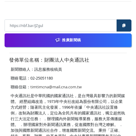
推廣新聞稿
發佈單位名稱：財團法人中央通訊社
新聞聯絡人：訊息服務核稿員
聯絡電話：02-25051180
聯絡信箱：
timtimcna@mail.cna.com.tw
中央通訊社是中華民國的國家通訊社，是台灣最具影響力的新聞媒
體。 經歷組織改造，1973年中央社改組為股份有限公司，以企業
方式經營；隨著民主化發展，1996年依據「中央通訊社設置條
例」改制為財團法人，定位為全民共有的國家通訊社，獨立超然執
行三大法定任務： ．辦理國內外新聞報導業務，服務大眾傳播媒
體。 ．辦理國家對外新聞通訊業務，促進國際對台灣之瞭解。 ．
加強與國際新聞通訊社合作，增進國際新聞交流。 秉持「正確、
領先、客觀、翔實」的基本原則，中央社專業新聞團隊每天以中、