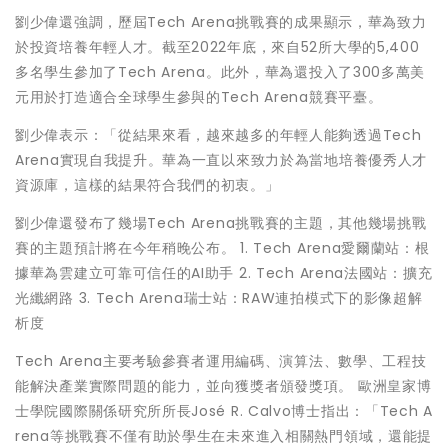
劉少偉還強調，歷屆Tech Arena挑戰賽的成果顯示，華為致力
於投資培養年輕人才。截至2022年底，來自52所大學的5,400
多名學生參加了Tech Arena。此外，華為還投入了300多萬美
元用於打造適合全球學生參與的Tech Arena競賽平臺。
劉少偉表示：「從結果來看，越來越多的年輕人能夠透過Tech
Arena實現自我提升。華為一直以來致力於為當地培養優秀人才
資源庫，這樣的結果符合我們的初衷。」
劉少偉還發布了幾場Tech Arena挑戰賽的主題，其他幾場挑戰
賽的主題預計將在今年稍晚公布。 1. Tech Arena愛爾蘭站：根
據華為雲建立可靠可信任的AI助手 2. Tech Arena法國站：擴充
光纖網路 3. Tech Arena瑞士站：RAW連拍模式下的影像超解
析度
Tech Arena主要考驗參賽者運用編碼、演算法、數學、工程技
能解決產業實際問題的能力，並向獲獎者頒發獎項。 歐洲皇家博
士學院國際關係研究所所長José R. Calvo博士指出：「Tech A
rena等挑戰賽不僅有助於學生在未來進入相關熱門領域，還能提