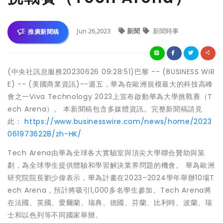
Jun 26,2023
新聞
新聞時事
推廣新聞稿
(中央社訊息服務20230626 09:28:51)巴黎 -- (BUSINESS WIR
E) -- (美國商業資訊)--週五，華為在歐洲規模最大的科技高峰
會之一Viva Technology 2023上宣布啟動華為大學挑戰賽（T
ech Arena）。 本新聞稿包含多媒體資訊。完整新聞稿請見
此：
https://www.businesswire.com/news/home/2023
0619736228/zh-HK/
Tech Arena由華為全球各大實驗室與頂尖大學聯合贊助與策
劃，為全球學生提供體驗和學習解決業界問題的機會。 華為歐洲
研究院院長劉少偉表示，華為計畫在2023–2024學年舉辦10場T
ech Arena，預計將吸引1,000多名學生參加。Tech Arena將
在法國、英國、愛爾蘭、瑞典、德國、芬蘭、比利時、波蘭、瑞
士和以色列等不同國家舉辦。