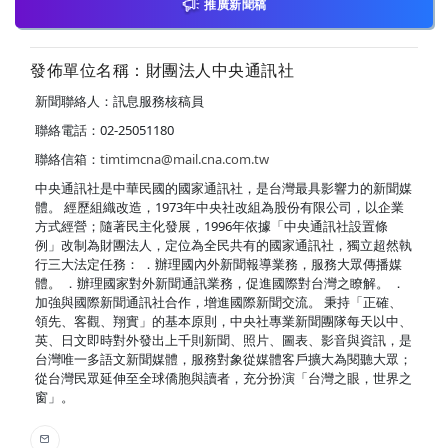
推廣新聞稿
發佈單位名稱：財團法人中央通訊社
新聞聯絡人：訊息服務核稿員
聯絡電話：02-25051180
聯絡信箱：
timtimcna@mail.cna.com.tw
中央通訊社是中華民國的國家通訊社，是台灣最具影響力的新聞媒
體。 經歷組織改造，1973年中央社改組為股份有限公司，以企業
方式經營；隨著民主化發展，1996年依據「中央通訊社設置條
例」改制為財團法人，定位為全民共有的國家通訊社，獨立超然執
行三大法定任務： ．辦理國內外新聞報導業務，服務大眾傳播媒
體。 ．辦理國家對外新聞通訊業務，促進國際對台灣之瞭解。 ．
加強與國際新聞通訊社合作，增進國際新聞交流。 秉持「正確、
領先、客觀、翔實」的基本原則，中央社專業新聞團隊每天以中、
英、日文即時對外發出上千則新聞、照片、圖表、影音與資訊，是
台灣唯一多語文新聞媒體，服務對象從媒體客戶擴大為閱聽大眾；
從台灣民眾延伸至全球僑胞與讀者，充分扮演「台灣之眼，世界之
窗」。