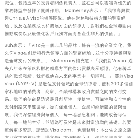
職位，包括五年的投資者關係負責人，並在公司以雲端為優先的
業務轉型中發揮了關鍵作用。 McInerney表示：「我很高興歡
迎Chris加入Visa的領導團隊。他在財務和技術方面的豐富經
驗，以及在業務成長和擴展方面的領導力，對我們在全球範圍內
推動成長以及最佳化客戶服務方面將會產生非凡的價值。」
Suh表示：「Visa是一個非凡的品牌，擁有一流的企業文化。我
久仰Visa在創新和行業領導方面的豐富經驗，並十分期待參與塑
造全球支付的未來。」 McInerney補充道：「我們對Vasant過
去八年來在策略和財務領導方面的傑出貢獻表示感謝。他有著卓
越的職業戰績，我們祝他在未來的事業中一切順利。」 關於Visa
Visa (NYSE: V) 是數位支付領域的全球領導者，便利200多個國
家和地區的消費者、商家、金融機構和政府實體之間的支付交
易。我們的使命是透過最具創新性、便捷性、可靠性和安全性的
支付網路來串連世界，從而促進個人、企業和經濟體的繁榮發
展。我們深信經濟與每個人、每一地息息相關，能夠改善每個
人、每一地的生活，並認為可及性是未來財富流動的基礎。若要
瞭解更多資訊，請造訪Visa.com。 免責聲明：本公告之原文版
本乃官方授權版本。譯文僅供方便瞭解之用，煩請參照原文，原