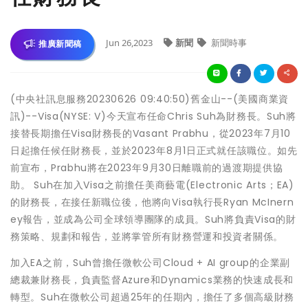
Jun 26,2023
新聞
新聞時事
推廣新聞稿
(中央社訊息服務20230626 09:40:50)舊金山--(美國商業資
訊)--Visa(NYSE: V)今天宣布任命Chris Suh為財務長。Suh將
接替長期擔任Visa財務長的Vasant Prabhu，從2023年7月10
日起擔任候任財務長，並於2023年8月1日正式就任該職位。如先
前宣布，Prabhu將在2023年9月30日離職前的過渡期提供協
助。 Suh在加入Visa之前擔任美商藝電(Electronic Arts；EA)
的財務長，在接任新職位後，他將向Visa執行長Ryan McInern
ey報告，並成為公司全球領導團隊的成員。Suh將負責Visa的財
務策略、規劃和報告，並將掌管所有財務營運和投資者關係。
加入EA之前，Suh曾擔任微軟公司Cloud + AI group的企業副
總裁兼財務長，負責監督Azure和Dynamics業務的快速成長和
轉型。Suh在微軟公司超過25年的任期內，擔任了多個高級財務