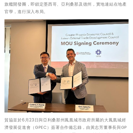
旗艦開發團，即鎖定墨西哥、亞利桑那及德州，實地連結在地產
官學，進行深入布局。
貿協並於6月23日與亞利桑那州鳳凰城市政府所屬的大鳳凰城經
濟發展促進會（GPEC）簽署合作備忘錄，由黃志芳董事長與GP