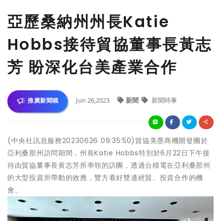
亞歷桑納州州長Katie
Hobbs接待貿協董事長黃志
芳 盼深化台美產業合作
Jun 26,2023
新聞
新聞時事
推廣新聞稿
(中央社訊息服務20230626 09:35:50)貿協美墨商機開發團於
亞利桑那州訪問期間，州長Katie Hobbs特別於6月22日下午接
待由貿協董事長黃志芳所率領的訪團，透過台積電在亞利桑那州
的大型投資所帶動的效應，雙方看好雙邊經貿、投資合作的機
會。