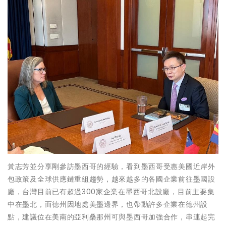
黃志芳並分享剛參訪墨西哥的經驗，看到墨西哥受惠美國近岸外
包政策及全球供應鏈重組趨勢，越來越多的各國企業前往墨國設
廠，台灣目前已有超過300家企業在墨西哥北設廠，目前主要集
中在墨北，而德州因地處美墨邊界，也帶動許多企業在德州設
點，建議位在美南的亞利桑那州可與墨西哥加強合作，串連起完