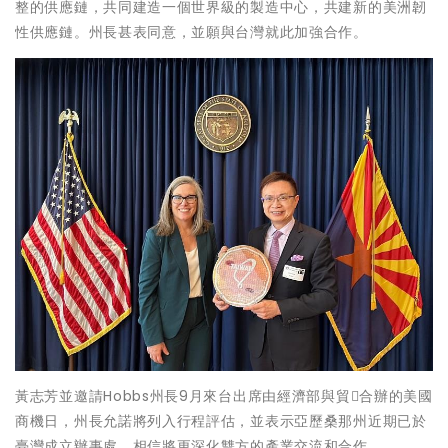
整的供應鏈，共同建造一個世界級的製造中心，共建新的美洲韌
性供應鏈。州長甚表同意，並願與台灣就此加強合作。
黃志芳並邀請Hobbs州長9月來台出席由經濟部與貿𠦢合辦的美國
商機日，州長允諾將列入行程評估，並表示亞歷桑那州近期已於
臺灣成立辦事處，相信將更深化雙方的產業交流和合作。