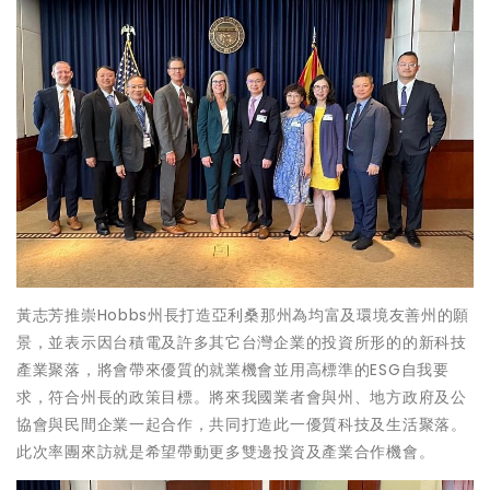
黃志芳推崇Hobbs州長打造亞利桑那州為均富及環境友善州的願
景，並表示因台積電及許多其它台灣企業的投資所形的的新科技
產業聚落，將會帶來優質的就業機會並用高標準的ESG自我要
求，符合州長的政策目標。將來我國業者會與州、地方政府及公
協會與民間企業一起合作，共同打造此一優質科技及生活聚落。
此次率團來訪就是希望帶動更多雙邊投資及產業合作機會。