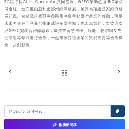
EC執行長Chris Camacho共同簽署，GPEC幫助超過950家公
司進駐，進而推動亞利桑那州經濟發展，被評為頂級國家經濟發
展組織。台積電落腳亞利桑那州將會帶動臺灣產業的移動，預期
未來將會在亞利桑那州形成許多臺灣城，也因為如此，貿協這次
與GPEC簽署合作備忘錄，聚焦在智慧機械、綠能、物聯網及先
進製造等領域進行合作，一起帶動雙邊企業的貿易投資等合作機
會，共創雙贏。
推廣新聞稿