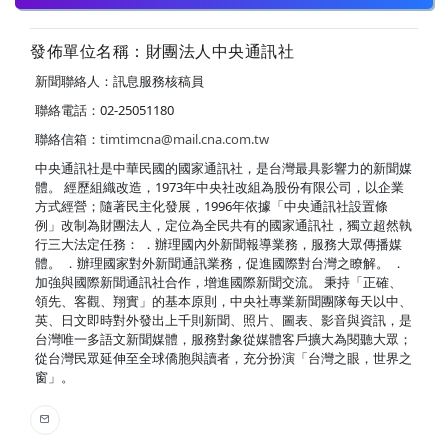
發佈單位名稱：財團法人中央通訊社
新聞聯絡人：訊息服務核稿員
聯絡電話：02-25051180
聯絡信箱：
timtimcna@mail.cna.com.tw
中央通訊社是中華民國的國家通訊社，是台灣最具影響力的新聞媒
體。 經歷組織改造，1973年中央社改組為股份有限公司，以企業
方式經營；隨著民主化發展，1996年依據「中央通訊社設置條
例」改制為財團法人，定位為全民共有的國家通訊社，獨立超然執
行三大法定任務： ．辦理國內外新聞報導業務，服務大眾傳播媒
體。 ．辦理國家對外新聞通訊業務，促進國際對台灣之瞭解。 ．
加強與國際新聞通訊社合作，增進國際新聞交流。 秉持「正確、
領先、客觀、翔實」的基本原則，中央社專業新聞團隊每天以中、
英、日文即時對外發出上千則新聞、照片、圖表、影音與資訊，是
台灣唯一多語文新聞媒體，服務對象從媒體客戶擴大為閱聽大眾；
從台灣民眾延伸至全球僑胞與讀者，充分扮演「台灣之眼，世界之
窗」。