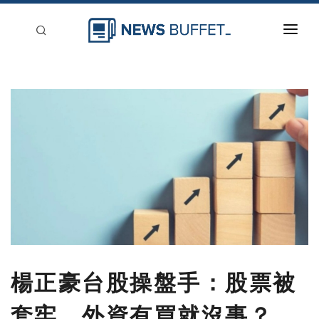
回到首頁
新聞稿分類
登入
刊登
楊正豪台股操盤手：股票被
套牢、外資有買就沒事？