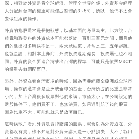
深，相對於外資是看全球經濟、管理全世界的錢，外資基金經理
人分配到台灣的權重可能僅占整體的3∼5％，所以，他們不太會
去做短線的操作。
外資的抱股通常是長抱狀態，以基本面的考量為主。比方說，台
積電和聯發科的外資成本可能都落於一百到三百元之間，而且他
們的進出很多時候不是一、兩天就結束，常常是三、五年起跳。
也就是說，相對本土券商，外資投資週期偏長，投資屬性也不相
同。外資的資金要進台灣或出台灣的標準，可能只是依照MSCI*
的權重去做調配而已。
另外，外資在看台灣市場的時候，因為需要綜觀全亞洲或全球市
場，操作的通常會是亞洲或全球的基金，台灣所占的比重是非常
小的，加上台灣很多股票對他們來講，市值太小，在公司設定的
選股條件下，他們買不了、也無法買。如果遇到賠了錢的股票，
因為比重不大，可能也就只是放著而已。
這時候散戶看到外資沒賣掉賠錢的股票，就會以為外資還在、外
資都沒有賣，殊不知這對外資來講只是一小點損失，大不了就用