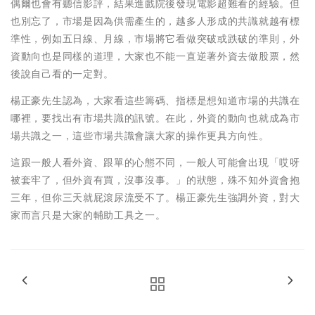
偶爾也會有聽信影評，結果進戲院後發現電影超難看的經驗。但
也別忘了，市場是因為供需產生的，越多人形成的共識就越有標
準性，例如五日線、月線，市場將它看做突破或跌破的準則，外
資動向也是同樣的道理，大家也不能一直逆著外資去做股票，然
後說自己看的一定對。
楊正豪先生認為，大家看這些籌碼、指標是想知道市場的共識在
哪裡，要找出有市場共識的訊號。在此，外資的動向也就成為市
場共識之一，這些市場共識會讓大家的操作更具方向性。
這跟一般人看外資、跟單的心態不同，一般人可能會出現「哎呀
被套牢了，但外資有買，沒事沒事。」的狀態，殊不知外資會抱
三年，但你三天就屁滾尿流受不了。楊正豪先生強調外資，對大
家而言只是大家的輔助工具之一。