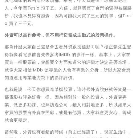
其他國家的獲利部位來填補。舉例，今天我是個全球基金經理
人，今年買Tesla 漲了五、六倍，就算我買了台灣的貿聯被攔腰
斬，我也不見得有感覺，因為可能我只買了三元的貿聯，但Tesl
a 買了三千元。
外資可以當作參考，但不用把它當成主動式的股票操作。
那為什麼大家自己還是會去看外資跟投信動向呢？楊正豪先生覺
得就像看電影前會先去參考IMDb 的影評一樣。基本上，大家在
買進一檔股票前，會想要全方面知道它的評價才決定是否進場，
就像大家相信IMDb 是專業的人會有專業的分析，所以大家會想
知道運用專業能力寫下的影評評價。
也就是說，今天你想買進某檔股票，這時候外資說好就等於是一
部電影被評為好看一樣。因為相對於一般的投資人，外資更專
業、做更多功課、也拜訪過公司，錢又相對地更多，所以如果大
家買的股票有外資在照顧，或是有他買，大家就會更安心、籌碼
就會更穩定。
當然啦，外資也有看錯的時候（前面已經說了）。現實生活中，