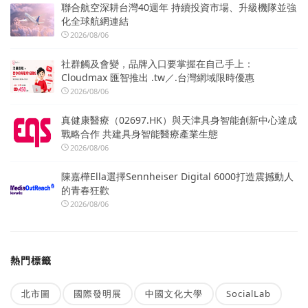
聯合航空深耕台灣40週年 持續投資市場、升級機隊並強
化全球航網連結
2026/08/06
社群觸及會變，品牌入口要掌握在自己手上：
Cloudmax 匯智推出 .tw／.台灣網域限時優惠
2026/08/06
真健康醫療（02697.HK）與天津具身智能創新中心達成
戰略合作 共建具身智能醫療產業生態
2026/08/06
陳嘉樺Ella選擇Sennheiser Digital 6000打造震撼動人
的青春狂歡
2026/08/06
熱門標籤
北市圖
國際發明展
中國文化大學
SocialLab