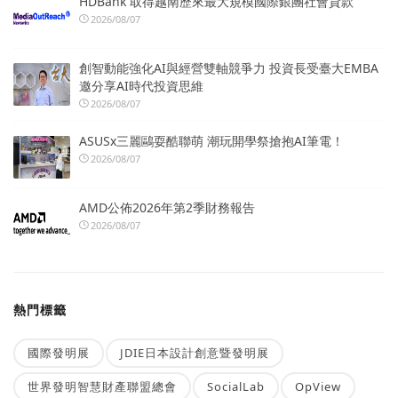
HDBank 取得越南歷來最大規模國際銀團社會貸款
2026/08/07
創智動能強化AI與經營雙軸競爭力 投資長受臺大EMBA
邀分享AI時代投資思維
2026/08/07
ASUSx三麗鷗耍酷聯萌 潮玩開學祭搶抱AI筆電！
2026/08/07
AMD公佈2026年第2季財務報告
2026/08/07
熱門標籤
國際發明展
JDIE日本設計創意暨發明展
世界發明智慧財產聯盟總會
SocialLab
OpView