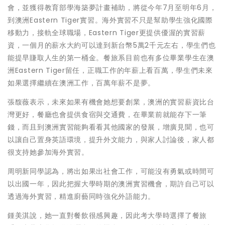
會，並獲得教育部學海築夢計畫補助，將從今年7月至明年6月，
到澳洲Eastern Tiger實習。海外實習不只是幫助學生強化國際
移動力，接軌全球職場，Eastern Tiger更提供優渥的實習薪
資，一個月的薪水大約可以達到新台幣5萬2千元左右，學生們也
能提早賺取人生的第一桶金。餐旅系目前也有多位畢業學生在澳
洲Eastern Tiger留任，正職工作的年薪上看百萬，學生們未來
如果選擇繼續在澳洲工作，百萬年薪不是夢。
張馥薇表示，未來如果有機會她想要創業，澳洲的實習薪資比台
灣更好，餐廳也會提供食宿與交通費，在畢業前就能存下一筆
錢，而且到澳洲實習能夠看看其他國家的發展，增廣見聞，也可
以讓自己置身英語環境，提升外文能力，與家人討論後，家人都
很支持她參加海外實習。
周明新同學認為，將出如果出社會工作，可能沒有勇氣或時間可
以出國一年，因此把握大學時期的澳洲實習機會，期許自己可以
透過海外實習，精進廚藝同時強化外語能力。
鍾美淇說，她一直對餐飲很感興趣，因此考大學時選擇了餐旅