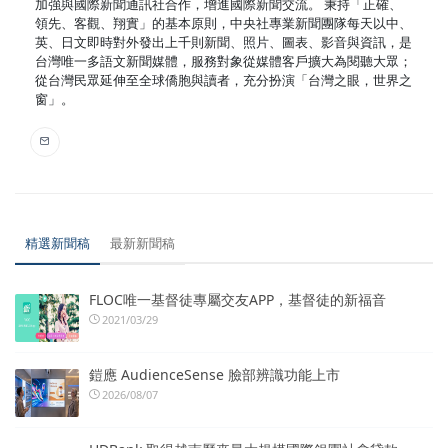
加強與國際新聞通訊社合作，增進國際新聞交流。 秉持「正確、
領先、客觀、翔實」的基本原則，中央社專業新聞團隊每天以中、
英、日文即時對外發出上千則新聞、照片、圖表、影音與資訊，是
台灣唯一多語文新聞媒體，服務對象從媒體客戶擴大為閱聽大眾；
從台灣民眾延伸至全球僑胞與讀者，充分扮演「台灣之眼，世界之
窗」。
精選新聞稿
最新新聞稿
FLOC唯一基督徒專屬交友APP，基督徒的新福音
2021/03/29
鎧應 AudienceSense 臉部辨識功能上市
2026/08/07