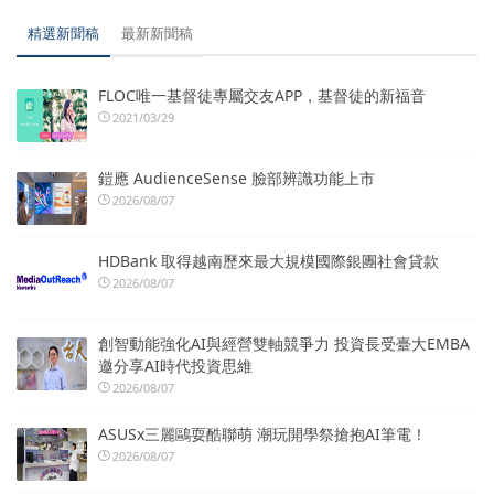
精選新聞稿
最新新聞稿
FLOC唯一基督徒專屬交友APP，基督徒的新福音
2021/03/29
鎧應 AudienceSense 臉部辨識功能上市
2026/08/07
HDBank 取得越南歷來最大規模國際銀團社會貸款
2026/08/07
創智動能強化AI與經營雙軸競爭力 投資長受臺大EMBA
邀分享AI時代投資思維
2026/08/07
ASUSx三麗鷗耍酷聯萌 潮玩開學祭搶抱AI筆電！
2026/08/07