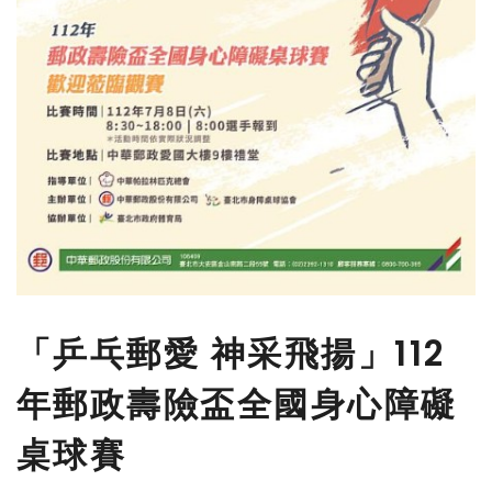
「乒乓郵愛 神采飛揚」112
年郵政壽險盃全國身心障礙
桌球賽