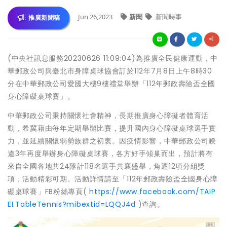
Jun 26,2023
新聞
新聞時事
推廣新聞稿
(中央社訊息服務20230626 11:09:04)為推廣全民健康運動，中
華郵政公司與臺北市身障桌球協會訂於112年7月8日上午8時30
分在中華郵政公司愛國大樓9樓禮堂舉辦「112年郵政壽險盃全國
身心障礙桌球賽」。
中華郵政公司秉持關懷社會精神，長期推廣身心障礙者體育活
動，希冀藉由每年定期舉辦比賽，提升國內身心障礙桌球選手實
力，並延續關懷弱勢族群之初衷。因疫情影響，中華郵政公司睽
違3年再度舉辦身心障礙桌球賽，各方好手傾巢而出，預計將有
來自全國各地共24隊計118名選手共襄盛舉，角逐12項分組獎
項，活動精彩可期。活動詳情請至「112年郵政壽險盃全國身心障
礙桌球賽」FB粉絲專頁(
https://www.facebook.com/TAIP
EI.TableTennis?mibextid=LQQJ4d
)查詢。