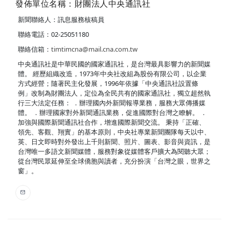
發佈單位名稱：財團法人中央通訊社
新聞聯絡人：訊息服務核稿員
聯絡電話：02-25051180
聯絡信箱：
timtimcna@mail.cna.com.tw
中央通訊社是中華民國的國家通訊社，是台灣最具影響力的新聞媒
體。 經歷組織改造，1973年中央社改組為股份有限公司，以企業
方式經營；隨著民主化發展，1996年依據「中央通訊社設置條
例」改制為財團法人，定位為全民共有的國家通訊社，獨立超然執
行三大法定任務： ．辦理國內外新聞報導業務，服務大眾傳播媒
體。 ．辦理國家對外新聞通訊業務，促進國際對台灣之瞭解。 ．
加強與國際新聞通訊社合作，增進國際新聞交流。 秉持「正確、
領先、客觀、翔實」的基本原則，中央社專業新聞團隊每天以中、
英、日文即時對外發出上千則新聞、照片、圖表、影音與資訊，是
台灣唯一多語文新聞媒體，服務對象從媒體客戶擴大為閱聽大眾；
從台灣民眾延伸至全球僑胞與讀者，充分扮演「台灣之眼，世界之
窗」。