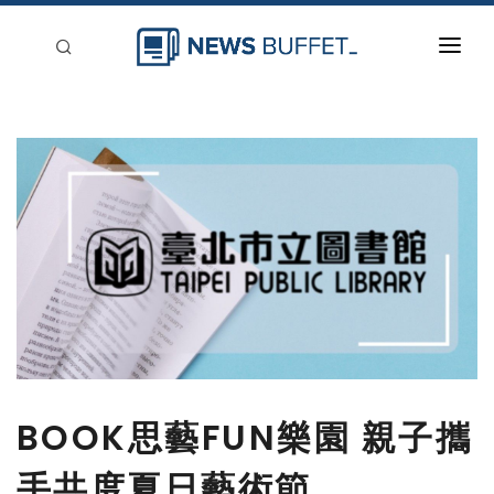
回到首頁
新聞稿分類
登入
刊登
BOOK思藝FUN樂園 親子攜
手共度夏日藝術節