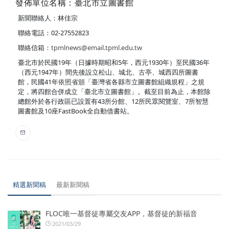
發佈單位名稱：臺北市立圖書館
新聞聯絡人：林佳宗
聯絡電話：02-27552823
聯絡信箱：
tpmlnews@email.tpml.edu.tw
臺北市於民國19年（日據時期昭和5年，西元1930年）至民國36年
（西元1947年）間先後設立松山、城北、古亭、城西四所圖書
館，民國41年依照省頒「臺灣省各縣市立圖書館組織規程」之規
定，將四館合併成立「臺北市立圖書館」。截至目前為止，本館除
總館外於各行政區已設置有43所分館、12所民眾閱覽室、7所智慧
圖書館及10座FastBook全自動借書站。
精選新聞稿
最新新聞稿
FLOC唯一基督徒專屬交友APP，基督徒的新福音
2021/03/29