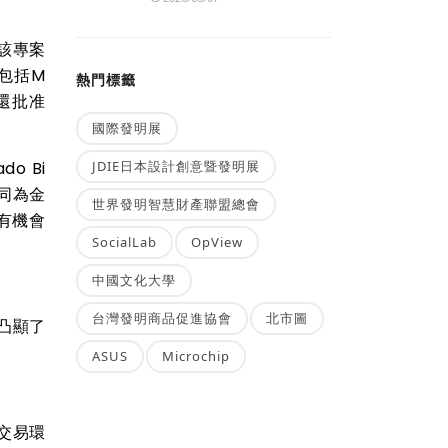
，該專案
還包括M
熱門標籤
行還批准
國際發明展
o Bi
JDIE日本設計創意暨發明展
共同為金
世界發明智慧財產聯盟總會
有機會
SocialLab
OpView
中國文化大學
台灣發明商品促進協會
北市圖
也凸顯了
ASUS
Microchip
的交易環