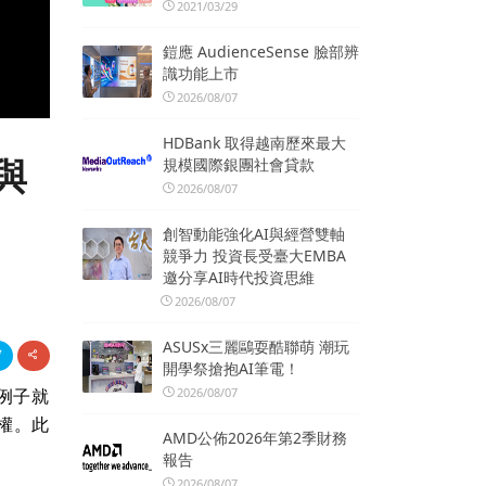
2021/03/29
鎧應 AudienceSense 臉部辨
識功能上市
2026/08/07
HDBank 取得越南歷來最大
n與
規模國際銀團社會貸款
2026/08/07
創智動能強化AI與經營雙軸
競爭力 投資長受臺大EMBA
邀分享AI時代投資思維
2026/08/07
ASUSx三麗鷗耍酷聯萌 潮玩
開學祭搶抱AI筆電！
2026/08/07
例子就
授權。此
AMD公佈2026年第2季財務
報告
2026/08/07