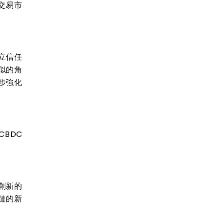
交易市
立信任
似的角
步強化
BDC
創新的
鏈的新