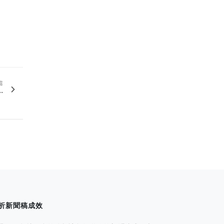
篇
.
析新聞稿成效