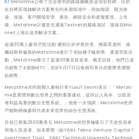
K/
Metatime公佈了完全透明的路線圖概述這項里程碑，目的
在於將區塊鏈解決方案整合到各個領域中，例如能源、觀光旅
遊、保險、客戶關係管理、廣告、網路安全和虛擬實境。上市
後，Metatime計畫首先通過Testnet的嚴格測試，隨後在Mai
nnet上推出這些解決方案。
超過30萬人參與空投活動 總部位於伊斯坦堡、佛羅里達州、維
爾紐斯和倫敦的Metatime進行了初始種子輪銷售。透過空投活
動，Metatime吸引了超過30萬名投資者。截至目前，他們已成
功銷售了4億個MTC，並於5月17日以每個10美分的實際售價開
始銷售。
Metatime共同創辦人兼執行長Yusuf Sevim表示：「Metati
me是實體和數位世界之間的重要連結，提供以人為本、以投資
者利益為重的數位生態系統。」他進一步強調，Metatime使用
戶能夠積極參與代表未來世界的綜合生態系統。
目前已籌集2500萬美元 Metatime的預售輪吸引了天使投資者
和個人投資者、知名實體（如Yildiz Tekno Venture Capital I
nvestment Trust、Yildiz Technical University Technop