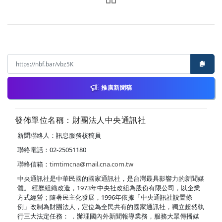
推廣新聞稿
發佈單位名稱：財團法人中央通訊社
新聞聯絡人：訊息服務核稿員
聯絡電話：02-25051180
聯絡信箱：
timtimcna@mail.cna.com.tw
中央通訊社是中華民國的國家通訊社，是台灣最具影響力的新聞媒
體。 經歷組織改造，1973年中央社改組為股份有限公司，以企業
方式經營；隨著民主化發展，1996年依據「中央通訊社設置條
例」改制為財團法人，定位為全民共有的國家通訊社，獨立超然執
行三大法定任務： ．辦理國內外新聞報導業務，服務大眾傳播媒