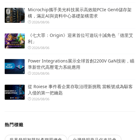
Microchip攜手美光科技展示高效能PCIe Gen6儲存架
構，滿足AI與資料中心基礎架構需求
2026/08/06
《七大罪：Origin》迎來首位可遊玩十誡角色「德里艾
利」
2026/08/06
Power Integrations展示全球首創2200V GaN技術，瞄
準新世代高壓電力系統應用
2026/08/06
從 Roiese 事件看企業存取治理新挑戰 當帳號成為駭客
入侵的第一把鑰匙
2026/08/06
熱門標籤
世界發明智慧財產聯盟總會
台灣發明商品促進協會