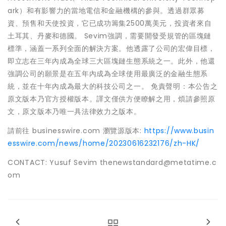
ark）和有影響力的當地電信和金融機構的參與。透過群眾募
資、預售和天使投資，它已成功籌集2500萬美元，投資者來自
土耳其、丹麥和德國。 Sevim強調，需要開發受規管的區塊鏈
標準，涵蓋一系列全面的解決方案。他透露了公司的宏偉目標，
即立志在三年內成為全球三大區塊鏈生態系統之一。此外，他還
強調公司的願景是在五年內成為全球使用最廣泛的金融生態系
統，並在十年內成為最大的科技公司之一。 免責聲明：本公告之
原文版本乃官方授權版本。譯文僅供方便瞭解之用，煩請參照原
文，原文版本乃唯一具法律效力之版本。
請前往 businesswire.com 瀏覽源版本:
https://www.busin
esswire.com/news/home/20230616232176/zh-HK/
CONTACT: Yusuf Sevim thenewstandard@metatime.c
om