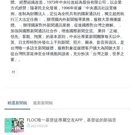
體。 經歷組織改造，1973年中央社改組為股份有限公司，以企業
方式經營；隨著民主化發展，1996年依據「中央通訊社設置條
例」改制為財團法人，定位為全民共有的國家通訊社，獨立超然執
行三大法定任務： ．辦理國內外新聞報導業務，服務大眾傳播媒
體。 ．辦理國家對外新聞通訊業務，促進國際對台灣之瞭解。 ．
加強與國際新聞通訊社合作，增進國際新聞交流。 秉持「正確、
領先、客觀、翔實」的基本原則，中央社專業新聞團隊每天以中、
英、日文即時對外發出上千則新聞、照片、圖表、影音與資訊，是
台灣唯一多語文新聞媒體，服務對象從媒體客戶擴大為閱聽大眾；
從台灣民眾延伸至全球僑胞與讀者，充分扮演「台灣之眼，世界之
窗」。
精選新聞稿
最新新聞稿
FLOC唯一基督徒專屬交友APP，基督徒的新福音
2021/03/29