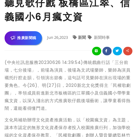
聽見歌仔戲 板橋區江翠、信
義國小6月瘋文資
Jun 26,2023
新聞
新聞時事
推廣新聞稿
(中央社訊息服務20230626 14:39:54)傳統戲曲行話「三分前
場，七分後場」，前場為演員，後場為文武場樂師，樂師為演員
襯托行腔走韻，引領演出節奏，這句話可見樂師在演出現場的重
要角色。今(26)、明(27)日，2020新北文化獎得主「民權歌劇
團」，率領成員前進新北市板橋區的江翠國小及信義國小帶學童
瘋文資，以深入淺出的方式推廣歌仔戲後場藝術，讓學童看得熱
鬧，還能看得懂門道。
文化局補助辦理文化資產推廣活動，以「校園瘋文資」為主題，
讓本市認定的無形文化資產保存者投入校園推廣行列，加強學校
端的文化資產保存教育。「民權歌劇團」創辦人暨音樂總監林竹