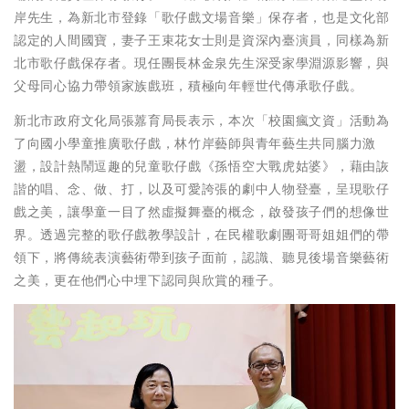
岸先生，為新北市登錄「歌仔戲文場音樂」保存者，也是文化部
認定的人間國寶，妻子王束花女士則是資深內臺演員，同樣為新
北市歌仔戲保存者。現任團長林金泉先生深受家學淵源影響，與
父母同心協力帶領家族戲班，積極向年輕世代傳承歌仔戲。
新北市政府文化局張䕒育局長表示，本次「校園瘋文資」活動為
了向國小學童推廣歌仔戲，林竹岸藝師與青年藝生共同腦力激
盪，設計熱鬧逗趣的兒童歌仔戲《孫悟空大戰虎姑婆》，藉由詼
諧的唱、念、做、打，以及可愛誇張的劇中人物登臺，呈現歌仔
戲之美，讓學童一目了然虛擬舞臺的概念，啟發孩子們的想像世
界。透過完整的歌仔戲教學設計，在民權歌劇團哥哥姐姐們的帶
領下，將傳統表演藝術帶到孩子面前，認識、聽見後場音樂藝術
之美，更在他們心中埋下認同與欣賞的種子。