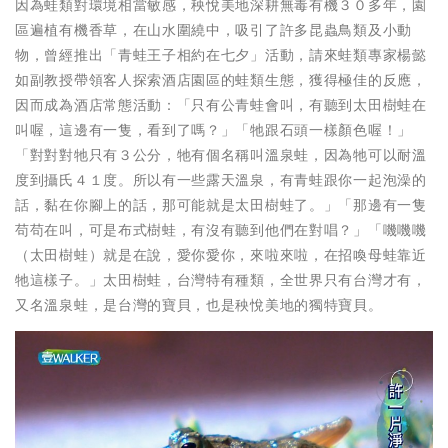
因為蛙類對環境相當敏感，秧悅美地深耕無毒有機３０多年，園
區遍植有機香草，在山水圍繞中，吸引了許多昆蟲鳥類及小動
物，曾經推出「青蛙王子相約在七夕」活動，請來蛙類專家楊懿
如副教授帶領客人探索酒店園區的蛙類生態，獲得極佳的反應，
因而成為酒店常態活動：「只有公青蛙會叫，有聽到太田樹蛙在
叫喔，這邊有一隻，看到了嗎？」「牠跟石頭一樣顏色喔！」
「對對對牠只有３公分，牠有個名稱叫溫泉蛙，因為牠可以耐溫
度到攝氏４１度。所以有一些露天溫泉，有青蛙跟你一起泡澡的
話，黏在你腳上的話，那可能就是太田樹蛙了。」「那邊有一隻
苟苟在叫，可是布式樹蛙，有沒有聽到他們在對唱？」「嘰嘰嘰
（太田樹蛙）就是在說，愛你愛你，來啦來啦，在招喚母蛙靠近
牠這樣子。」太田樹蛙，台灣特有種類，全世界只有台灣才有，
又名溫泉蛙，是台灣的寶貝，也是秧悅美地的獨特寶貝。