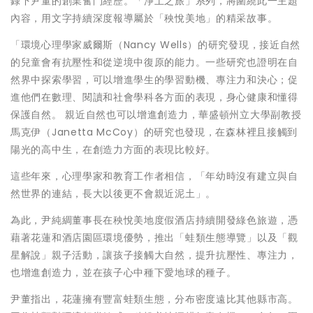
錄下尹董的創業奮鬥經歷。「淨土之旅」系列，將圍繞此一主題
內容，用文字持續深度報導屬於「秧悅美地」的精采故事。
「環境心理學家威爾斯（Nancy Wells）的研究發現，接近自然
的兒童會有抗壓性和從逆境中復原的能力。一些研究也證明在自
然界中探索學習，可以增進學生的學習動機、專注力和決心；促
進他們在數理、閱讀和社會學科各方面的表現，身心健康和懂得
保護自然。 親近自然也可以增進創造力，華盛頓州立大學副教授
馬克伊（Janetta McCoy）的研究也發現，在森林裡且接觸到
陽光的高中生，在創造力方面的表現比較好。
這些年來，心理學家和教育工作者相信，「年幼時沒有建立與自
然世界的連結，長大以後更不會親近泥土」。
為此，尹純綢董事長在秧悅美地度假酒店持續開發綠色旅遊，憑
藉著花蓮和酒店園區環境優勢，推出「蛙類生態導覽」以及「觀
星解說」親子活動，讓孩子接觸大自然，提升抗壓性、專注力，
也增進創造力，並在孩子心中種下愛地球的種子。
尹董指出，花蓮擁有豐富蛙類生態，分布密度遠比其他縣市高。