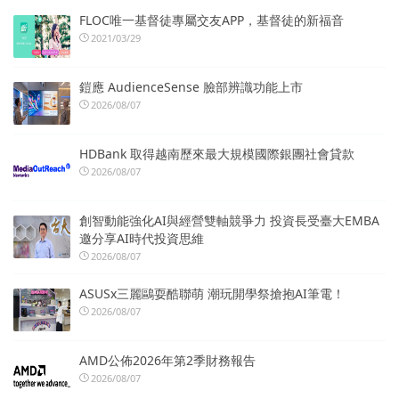
FLOC唯一基督徒專屬交友APP，基督徒的新福音
2021/03/29
鎧應 AudienceSense 臉部辨識功能上市
2026/08/07
HDBank 取得越南歷來最大規模國際銀團社會貸款
2026/08/07
創智動能強化AI與經營雙軸競爭力 投資長受臺大EMBA
邀分享AI時代投資思維
2026/08/07
ASUSx三麗鷗耍酷聯萌 潮玩開學祭搶抱AI筆電！
2026/08/07
AMD公佈2026年第2季財務報告
2026/08/07