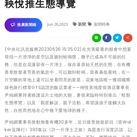
秧悅推生態導覽
Jun 26,2023
新聞
新聞時事
推廣新聞稿
(中央社訊息服務20230626 15:35:02)在光害嚴重的都會中想要
尋找一片澄淨的星空以及聽到蛙鳴聲，幾乎已成為不可能的任
務，但是在花蓮卻有一片淨土，保存著原始天然的生態，在有機
香草散發著芳香的氣息中，可以聽到蛙鳴，當夜幕低垂時，在一
片空曠的草地上還可以坐看閃亮的星星，花東地區唯一獲得國際
綠色旅行標章GTS認證的飯店業者——秧悅美地度假酒店董事長
尹純綢秉持著維護這片土地的大願，暑假來臨時特別推出「蛙類
生態導覽」以及「觀星解說」親子活動，希望讓孩子接觸大自
然，自然而然地在心中種下愛地球的種子。
尹純綢董事長推動無毒有機30多年，近日接受旅遊節目《壹Wal
ker逗陣行》393集以《許一片淨土之旅》為題進行深度訪談，記