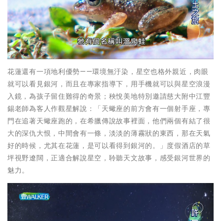
花蓮還有一項地利優勢——環境無汙染，星空也格外親近，肉眼
就可以看見銀河，而且在專家指導下，用手機就可以與星空浪漫
入鏡，為孩子留住難得的奇景；秧悅美地特別邀請慈大附中江豐
錫老師為客人作觀星解說：「天蠍座的前方會有一個射手座，專
門在追著天蠍座跑的，在希臘傳說故事裡面，他們兩個有結了很
大的深仇大恨，中間會有一條，淡淡的薄霧狀的東西，那在天氣
好的時候，尤其在花蓮，是可以看得到銀河的。」度假酒店的草
坪視野遼闊，正適合解說星空，聆聽天文故事，感受銀河世界的
魅力。