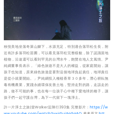
秧悅美地坐落奇萊山腳下，水源充足，特別適合落羽松生長，附
近有許多落羽松苗圃，可以看見落羽松完整樣貌，除了認識當地
植物，沿途還可以看到罕見的台灣水牛，飽覽在地人文風情。尹
純綢董事長表示，「綠色旅遊不是大人的權益，從家庭開始，讓
孩子也知道，原來綠色旅遊是要對這個地球負起責任，地球責任
是從小就要開始。」尹純綢投入種植香草３０多年，潛心耕耘無
毒有機農業，實踐永續環保友善土地，堅持走對的路，走該走的
路，做不可能的事，也在每一位孩子心中種下愛地球的種子，讓
孩子們一起守護台灣，為下一代留下一塊淨土。
許一片淨土之旅|壹Walker逗陣行393集 完整影片：
https://w
ww.youtube.com/watch?v=irSuiAaGgAQ
參考原文:
htt