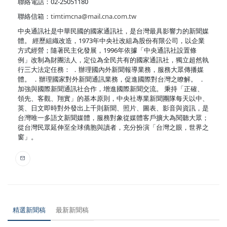
聯絡電話：02-25051180
聯絡信箱：
timtimcna@mail.cna.com.tw
中央通訊社是中華民國的國家通訊社，是台灣最具影響力的新聞媒
體。 經歷組織改造，1973年中央社改組為股份有限公司，以企業
方式經營；隨著民主化發展，1996年依據「中央通訊社設置條
例」改制為財團法人，定位為全民共有的國家通訊社，獨立超然執
行三大法定任務： ．辦理國內外新聞報導業務，服務大眾傳播媒
體。 ．辦理國家對外新聞通訊業務，促進國際對台灣之瞭解。 ．
加強與國際新聞通訊社合作，增進國際新聞交流。 秉持「正確、
領先、客觀、翔實」的基本原則，中央社專業新聞團隊每天以中、
英、日文即時對外發出上千則新聞、照片、圖表、影音與資訊，是
台灣唯一多語文新聞媒體，服務對象從媒體客戶擴大為閱聽大眾；
從台灣民眾延伸至全球僑胞與讀者，充分扮演「台灣之眼，世界之
窗」。
精選新聞稿
最新新聞稿