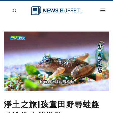
回到首頁
新聞稿分類
登入
刊登
淨土之旅|孩童田野尋蛙趣