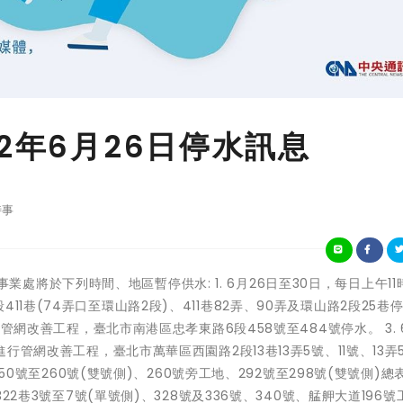
2年6月26日停水訊息
時事
自來水事業處將於下列時間、地區暫停供水: 1. 6月26日至30日，每日上午1
1巷(74弄口至環山路2段)、411巷82弄、90弄及環山路2段25巷
行管網改善工程，臺北市南港區忠孝東路6段458號至484號停水。 3. 
進行管網改善工程，臺北市萬華區西園路2段13巷13弄5號、11號、13弄
250號至260號(雙號側)、260號旁工地、292號至298號(雙號側)總
322巷3號至7號(單號側)、328號及336號、340號、艋舺大道196號