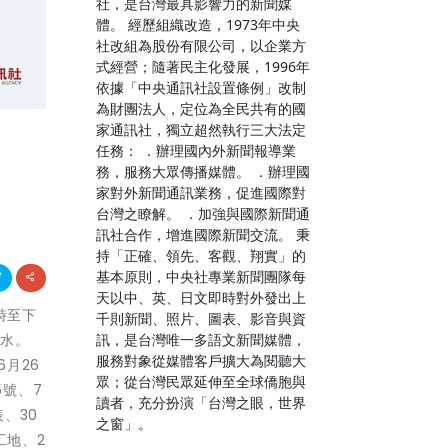
社，是台灣最具影響力的新聞媒
體。 經歷組織改造，1973年中央
社改組為股份有限公司，以企業方
式經營；隨著民主化發展，1996年
依據「中央通訊社設置條例」改制
為財團法人，定位為全民共有的國
家通訊社，獨立超然執行三大法定
任務： ．辦理國內外新聞報導業
務，服務大眾傳播媒體。 ．辦理國
家對外新聞通訊業務，促進國際對
台灣之瞭解。 ．加強與國際新聞通
訊社合作，增進國際新聞交流。 秉
持「正確、領先、客觀、翔實」的
基本原則，中央社專業新聞團隊每
天以中、英、日文即時對外發出上
1時至下
千則新聞、照片、圖表、影音與資
訊，是台灣唯一多語文新聞媒體，
停水。
服務對象從媒體客戶擴大為閱聽大
6月26
眾；從台灣民眾延伸至全球僑胞與
5號、7
讀者，充分扮演「台灣之眼，世界
表、30
之窗」。
工地、2