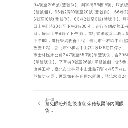
04號至208號(雙號側)、興寧街66巷15號、17號總
(雙號側)、66巷2弄10號至28號(雙號側)、66巷
6號至10號(雙號側)、66巷2號至6號(雙號側)、興
日上午11時30分至下午3時30分，進行管網改善工程
日，每日上午9時至下午1時，進行管網改善工程，新北
下午1時，進行管網改善工程，臺北市士林區中山北路7
改善工程，新北市中和區中山路2段136巷口停水。 
市士林區永公路247號至550號(單雙號側，含296巷、
(單雙號側)、平菁街9號至26號(單雙號側，含5巷、
改善工程，臺北市士林區中山北路7段14巷5弄巷
並慎防火災，民眾如有任何用水問題，請洽水處24小時
上一篇
避免眼瞼外翻後遺症 余德毅醫師內開眼
袋...