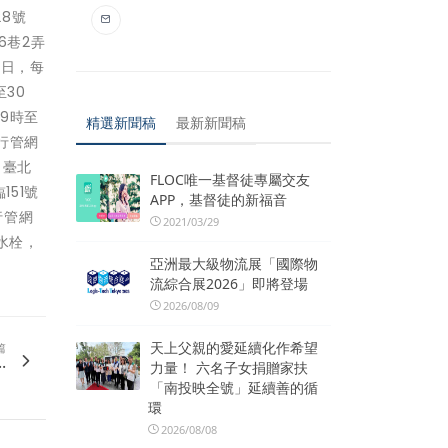
28號
6巷2弄
1日，每
至30
午9時至
精選新聞稿
最新新聞稿
進行管網
，臺北
FLOC唯一基督徒專屬交友
151號
APP，基督徒的新福音
行管網
2021/03/29
水栓，
亞洲最大級物流展「國際物
流綜合展2026」即將登場
2026/08/09
天上父親的愛延續化作希望
篇
.
力量！ 六名子女捐贈家扶
「南投映全號」延續善的循
環
2026/08/08