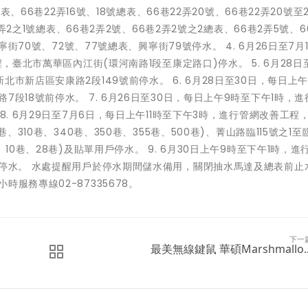
表、66巷22弄16號、18號總表、66巷22弄20號、66巷22弄20號至
2弄2之1號總表、66巷2弄2號、66巷2弄2號之2總表、66巷2弄5號、6
寧街70號、72號、77號總表、興寧街79號停水。 4. 6月26日至7月
，臺北市萬華區內江街(環河南路1段至康定路口)停水。 5. 6月28日
市新店區安康路2段149號前停水。 6. 6月28日至30日，每日上
段18號前停水。 7. 6月26日至30日，每日上午9時至下午1時，
8. 6月29日至7月6日，每日上午11時至下午3時，進行管網改善工程
310巷、340巷、350巷、355巷、500巷)、菁山路臨115號之1至臨
10巷、28巷)及貼單用戶停水。 9. 6月30日上午9時至下午1時，進
口停水。 水處提醒用戶於停水期間儲水備用，關閉抽水馬達及總表前止
服務專線02-87335678。
下一
最美無線鍵鼠 華碩Marshmallo..