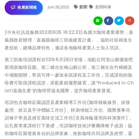
Jun 26,2023
新聞
新聞時事
推廣新聞稿
(中央社訊息服務20230626 16:22:33)為擴大咖啡產業優勢，嘉
義縣政府辦理「嘉義縣咖啡三部曲建置計畫」，協助社區精進生
產技術，建構品牌特色，邀請各地咖啡產業人士加入培訓。
第三部曲培訓課程在112年6月28日登場，地點位阿里山鄉優遊吧
斯瑪翡咖啡莊園。第二梯次在梅山鄉公所，第三梯次在竹崎鄉及
中埔鄉開辦，學員可擇一參加各區課程及工作坊，完成課程的咖
啡農可取得課程認證，搭配產銷履歷建置，讓”Produced in Ch
iaYi嘉義生產”的咖啡營揚名國際，提升咖啡產業發展。
培訓包含咖啡莊園認證及產業輔導工作坊(咖啡植栽修剪、採後
處理、烘豆及手沖體驗工作坊)、杯測增能工作坊、國際賽事培
訓種子學員及感官風味交流工作坊(含風味輪運用與杯測實作)，
以扎實專業課程打下基礎，培訓咖啡技術評審團隊種子成員；協
助咖啡莊園發展各自的品牌形象，推動咖啡共同品牌及經營，還