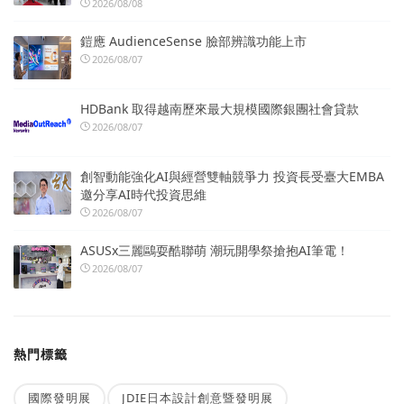
2026/08/08
鎧應 AudienceSense 臉部辨識功能上市
2026/08/07
HDBank 取得越南歷來最大規模國際銀團社會貸款
2026/08/07
創智動能強化AI與經營雙軸競爭力 投資長受臺大EMBA
邀分享AI時代投資思維
2026/08/07
ASUSx三麗鷗耍酷聯萌 潮玩開學祭搶抱AI筆電！
2026/08/07
熱門標籤
國際發明展
JDIE日本設計創意暨發明展