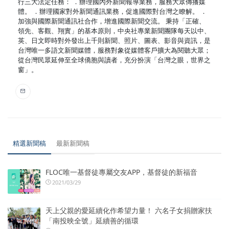
行三大法定任務： ．辦理國內外新聞報導業務，服務大眾傳播媒
體。 ．辦理國家對外新聞通訊業務，促進國際對台灣之瞭解。 ．
加強與國際新聞通訊社合作，增進國際新聞交流。 秉持「正確、
領先、客觀、翔實」的基本原則，中央社專業新聞團隊每天以中、
英、日文即時對外發出上千則新聞、照片、圖表、影音與資訊，是
台灣唯一多語文新聞媒體，服務對象從媒體客戶擴大為閱聽大眾；
從台灣民眾延伸至全球僑胞與讀者，充分扮演「台灣之眼，世界之
窗」。
精選新聞稿
最新新聞稿
FLOC唯一基督徒專屬交友APP，基督徒的新福音
2021/03/29
天上父親的愛延續化作希望力量！ 六名子女捐贈家扶
「南投映全號」延續善的循環