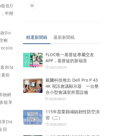
a最低0
新，申辦
開啟Go
精選新聞稿
最新新聞稿
認證喇
rola
FLOC唯一基督徒專屬交友
APP，基督徒的新福音
畫素和14
2021/03/29
畫素前
戴爾科技推出 Dell Pro P 43
4K 視訊會議顯示器 一台整
合小型會議室所需設備
購物網
2026/08/07
最多能享
115年苗栗縣城鎮韌性防空演
習（二）
享Dis
2026/08/07
金回