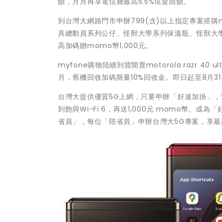
饋，月月再享電信費最高5.5%現金回饋。
到台灣大網路門市申辦799(含)以上指定專案搭購motoro
具總動員系列公仔、怪獸大學系列保溫瓶、怪獸大學系
高加碼贈momo幣1,000元。
myfone購物陸續到貨開賣motorola razr 40 
月，舊機回收加碼限量10%回收金。即日起至8月31日前
台灣大提供優質5G上網，只要申辦「好速加掛」，
到飽與Wi-Fi 6，再送1,000元 momo幣
省員」，每位「陪省員」申辦台灣大5G專案，享最