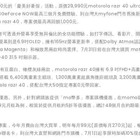
慶美好暑假」活動，原價29,990元motorola razr 40 ultr
c和GeForce NOW最高三個月免費體驗。到台灣大myfone門市舊換
ola razr 40，專案價最高再回饋1,000元。
吋外螢幕，使用者可透過外螢幕享受無與倫比的全功能體驗，如打字傳訊、看影片、
是6.9吋OLED，擁有165Hz螢幕更新率，搭配Dolby Atmos
Magenta）和極致黑兩款時尚選擇。7月31日前在台灣大購買 moto
2-40 31.5 吋顯示器。
色有豆腐白、橄欖灰綠兩款，motorola razr 40擁有 6.9 吋FHD+高
載 6,400萬畫素主鏡頭、1,300萬畫素超廣角微距鏡頭及 3,200萬
ola razr 40，搭配台灣大5G指定專案0元帶回家。
0元優惠。另外，針對網購族提供「mo幣多」專案購機優惠，在momo
399元月租為例，相當於提供月租約5折等值優惠，總計48個月合約期
專案，今年月費由台灣大買單，明年每月99元(原價每月270元)起，暢
ible聯名卡」到台灣大直營和網路門市購機，7月1日起享限時加碼10%現