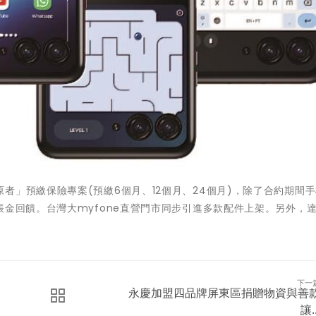
者」預繳保險專案(預繳6個月、12個月、24個月)，除了合約期間
帳金回饋。台灣大myfone直營門市同步引進多款配件上架。另外，
下一
永慶加盟四品牌屏東區捐贈物資與善
讓..