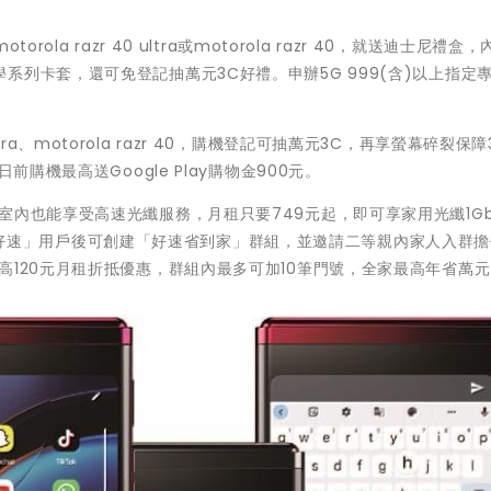
la razr 40 ultra或motorola razr 40，就送迪士尼禮盒
列卡套，還可免登記抽萬元3C好禮。申辦5G 999(含)以上指定
ultra、motorola razr 40，購機登記可抽萬元3C，再享螢幕碎裂保障
購機最高送Google Play購物金900元。
室內也能享受高速光纖服務，月租只要749元起，即可享家用光纖1Gb
。成為「好速」用戶後可創建「好速省到家」群組，並邀請二等親內家人入群
高120元月租折抵優惠，群組內最多可加10筆門號，全家最高年省萬元