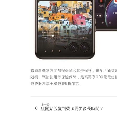
購買新機別忘了加辦保險和其他保護，搭配「新復原
毀損、竊盜盜用等保險保障，最高再享900元電信
包膜服務享全機包膜9折優惠。
上一篇
從開始脫髮到禿頂需要多長時間？