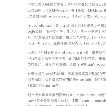
申辦台灣大5G指定專案，搭配指定機款加碼折2,000元的「
元帶回家，再送MyVideo一個月免費、MyMusi
5G資費搭購motorola razr 40 ultra或motor
motorola razr 40 ultra具備3.6
ogle導航、電子支付等，生活大小事一手掌握！主螢幕則
叭，打造極致視聽效果，機身顏色有非凡洋紅（Viva 
razr 40 ultra，登錄抽市價6,990元Lenovo D3
台灣大7月14日開賣motorola razr 40，機身顏
4Hz螢幕更新率的主螢幕，配備1.5 吋外螢幕。相機搭
自拍鏡頭，捕捉精彩瞬間。原價19,990元的motor
台灣大提供VIP續約購機，專案價最高再折5,00
消費滿額，每月最高回饋750元momo幣，以1,
36,000元momo幣。
到台灣大購機享獨門影音好康，申辦Disney+指定
ney+最新電影與獨家韓劇。使用「Open Poss