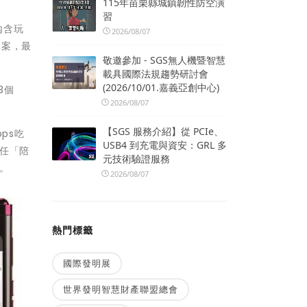
115年苗栗縣城鎮韌性防空演
習
，內含玩
2026/08/07
專案，最
敬邀參加 - SGS無人機暨智慧
載具國際法規趨勢研討會
(2026/10/01.嘉義亞創中心)
3個
2026/08/07
【SGS 服務介紹】從 PCIe、
ps吃
USB4 到充電與資安：GRL 多
擔任「陪
元技術驗證服務
。
2026/08/07
熱門標籤
國際發明展
世界發明智慧財產聯盟總會