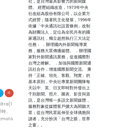
社，是台灣最具影響力的新聞媒
體。 經歷組織改造，1973年中央
社改組為股份有限公司，以企業方
式經營；隨著民主化發展，1996年
依據「中央通訊社設置條例」改制
為財團法人，定位為全民共有的國
家通訊社，獨立超然執行三大法定
任務： ．辦理國內外新聞報導業
務，服務大眾傳播媒體。 ．辦理國
家對外新聞通訊業務，促進國際對
台灣之瞭解。 ．加強與國際新聞通
訊社合作，增進國際新聞交流。 秉
持「正確、領先、客觀、翔實」的
基本原則，中央社專業新聞團隊每
天以中、英、日文即時對外發出上
千則新聞、照片、圖表、影音與資
訊，是台灣唯一多語文新聞媒體，
tra(1
服務對象從媒體客戶擴大為閱聽大
即時、
眾；從台灣民眾延伸至全球僑胞與
讀者，充分扮演「台灣之眼，世界
機moto
之窗」。