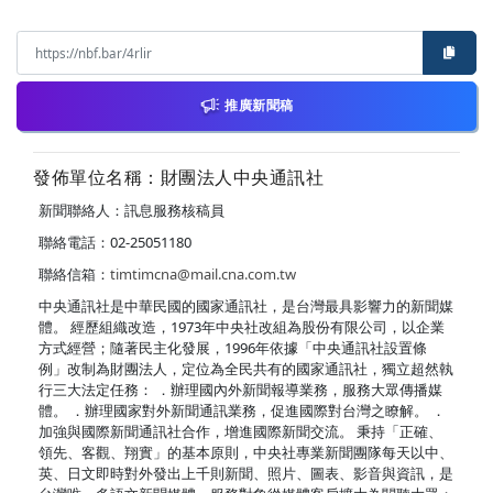
推廣新聞稿
發佈單位名稱：財團法人中央通訊社
新聞聯絡人：訊息服務核稿員
聯絡電話：02-25051180
聯絡信箱：
timtimcna@mail.cna.com.tw
中央通訊社是中華民國的國家通訊社，是台灣最具影響力的新聞媒
體。 經歷組織改造，1973年中央社改組為股份有限公司，以企業
方式經營；隨著民主化發展，1996年依據「中央通訊社設置條
例」改制為財團法人，定位為全民共有的國家通訊社，獨立超然執
行三大法定任務： ．辦理國內外新聞報導業務，服務大眾傳播媒
體。 ．辦理國家對外新聞通訊業務，促進國際對台灣之瞭解。 ．
加強與國際新聞通訊社合作，增進國際新聞交流。 秉持「正確、
領先、客觀、翔實」的基本原則，中央社專業新聞團隊每天以中、
英、日文即時對外發出上千則新聞、照片、圖表、影音與資訊，是