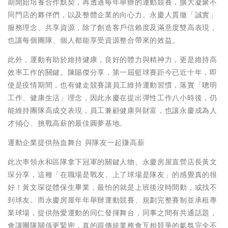
期開始培養合作默契，再透過每年舉辦的運動競賽，擴大凝聚不
同門店的夥伴們，以及整體企業的向心力。永慶人貫徹「誠實」
服務理念、共享資源，除了創造客戶信賴度及滿意度雙高表現，
也讓每個團隊、個人都能享受資源整合帶來的效益。
此外，運動有助於維持健康，良好的體力與精神力，更是維持高
效率工作的關鍵。陳賜傑分享，第一屆籃球賽距今已近十年，即
使是疫情期間，也有健走競賽讓員工維持運動習慣，落實「聰明
工作、健康生活」理念，因此永慶在提出彈性工作八小時後，仍
能維持團隊高成交表現，員工兼顧健康與財富，也讓永慶成為人
才傾心、挑戰高薪的最佳圓夢基地。
運動企業提供熱血舞台 與隊友一起賺高薪
此次率領永和區隊拿下冠軍的關鍵人物、永慶房屋直營店長黃文
琛分享，這種「在職場是戰友、上了球場是隊友」的感覺真的很
好！黃文琛從體保生畢業，最怕的就是上班後沒時間動，或找不
到球友。而永慶房屋年年舉辦運動競賽、規劃完整賽制並承租專
業球場，提供熱愛運動的同仁發揮舞台，同事之間有共通話題，
會讓團隊關係更緊密，真的跟傳統業務會互相競爭的氣氛完全不