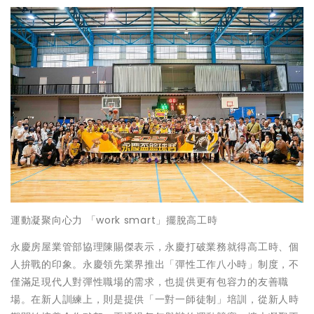
運動凝聚向心力 「work smart」擺脫高工時
永慶房屋業管部協理陳賜傑表示，永慶打破業務就得高工時、個
人拚戰的印象。永慶領先業界推出「彈性工作八小時」制度，不
僅滿足現代人對彈性職場的需求，也提供更有包容力的友善職
場。在新人訓練上，則是提供「一對一師徒制」培訓，從新人時