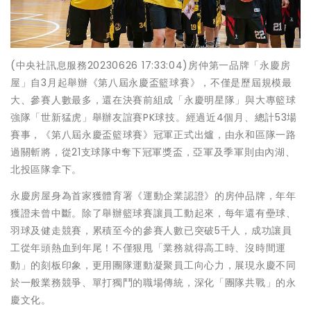
(中央社訊息服務20230626 17:33:04)房仲第一品牌「永慶房
屋」自3月起舉辦《第八屆永慶盃籃球賽》，不僅是歷屆規模最
大、參賽人數最多，還在決賽前組成「永慶明星隊」與大專籃球
強隊「世新猛虎」舉辦友誼賽PK球技。經過近4個月、總計53場
賽事，《第八屆永慶盃籃球賽》冠軍正式出爐，由永和區隊一路
過關斬將，從21支球隊中奪下冠軍獎盃，亞軍及季軍則由內湖、
北投區隊拿下。
永慶房屋身為首家獲體育署《運動企業認證》的房仲品牌，年年
獲證未曾中斷。除了舉辦籃球賽讓員工動起來，每年還有壘球、
羽球及健走競賽，累積至今的參賽人數已突破5千人，成功讓員
工從年頭熱血到年尾！不僅狠甩「業務就得高工時、沒時間運
動」的刻板印象，更用團隊運動凝聚員工向心力，展現永慶不同
於一般業務競爭、單打獨鬥的職場傳統，深化「團隊共戰」的永
慶文化。