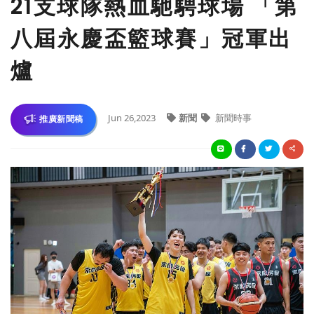
21支球隊熱血馳騁球場 「第
八屆永慶盃籃球賽」冠軍出
爐
Jun 26,2023
新聞
新聞時事
推廣新聞稿