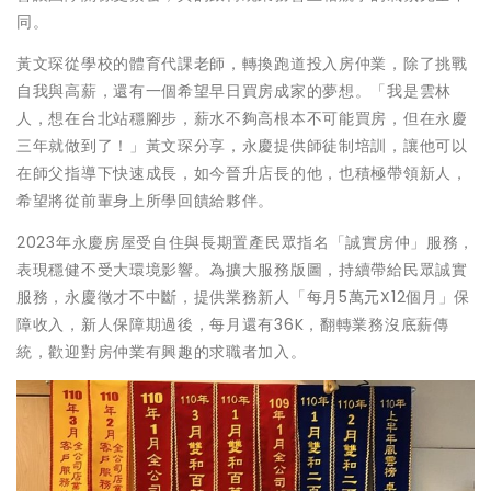
同。
黃文琛從學校的體育代課老師，轉換跑道投入房仲業，除了挑戰
自我與高薪，還有一個希望早日買房成家的夢想。「我是雲林
人，想在台北站穩腳步，薪水不夠高根本不可能買房，但在永慶
三年就做到了！」黃文琛分享，永慶提供師徒制培訓，讓他可以
在師父指導下快速成長，如今晉升店長的他，也積極帶領新人，
希望將從前輩身上所學回饋給夥伴。
2023年永慶房屋受自住與長期置產民眾指名「誠實房仲」服務，
表現穩健不受大環境影響。為擴大服務版圖，持續帶給民眾誠實
服務，永慶徵才不中斷，提供業務新人「每月5萬元X12個月」保
障收入，新人保障期過後，每月還有36K，翻轉業務沒底薪傳
統，歡迎對房仲業有興趣的求職者加入。