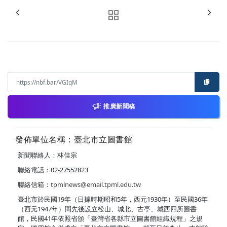
推廣新聞稿
發佈單位名稱：臺北市立圖書館
新聞聯絡人：林佳宗
聯絡電話：02-27552823
聯絡信箱：
tpmlnews@email.tpml.edu.tw
臺北市於民國19年（日據時期昭和5年，西元1930年）至民國36年
（西元1947年）間先後設立松山、城北、古亭、城西四所圖書
館，民國41年依照省頒「臺灣省各縣市立圖書館組織規程」之規