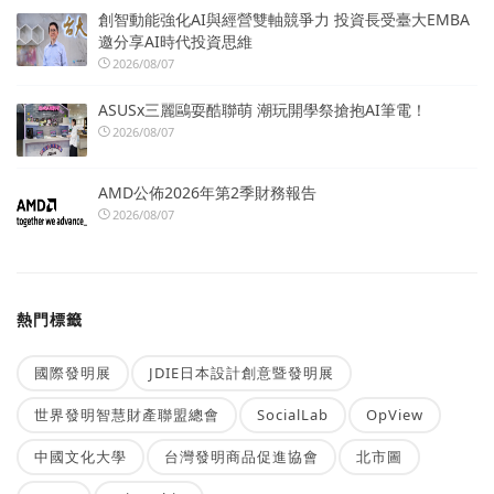
創智動能強化AI與經營雙軸競爭力 投資長受臺大EMBA
邀分享AI時代投資思維
2026/08/07
ASUSx三麗鷗耍酷聯萌 潮玩開學祭搶抱AI筆電！
2026/08/07
AMD公佈2026年第2季財務報告
2026/08/07
熱門標籤
國際發明展
JDIE日本設計創意暨發明展
世界發明智慧財產聯盟總會
SocialLab
OpView
中國文化大學
台灣發明商品促進協會
北市圖