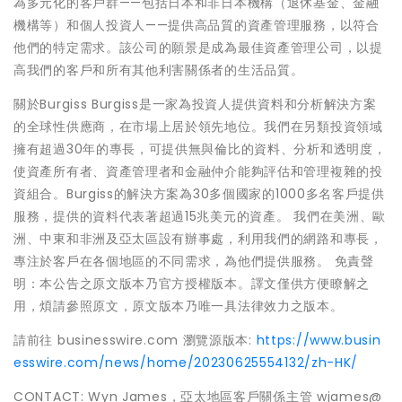
為多元化的客戶群——包括日本和非日本機構（退休基金、金融
機構等）和個人投資人——提供高品質的資產管理服務，以符合
他們的特定需求。該公司的願景是成為最佳資產管理公司，以提
高我們的客戶和所有其他利害關係者的生活品質。
關於Burgiss Burgiss是一家為投資人提供資料和分析解決方案
的全球性供應商，在市場上居於領先地位。我們在另類投資領域
擁有超過30年的專長，可提供無與倫比的資料、分析和透明度，
使資產所有者、資產管理者和金融仲介能夠評估和管理複雜的投
資組合。Burgiss的解決方案為30多個國家的1000多名客戶提供
服務，提供的資料代表著超過15兆美元的資產。 我們在美洲、歐
洲、中東和非洲及亞太區設有辦事處，利用我們的網路和專長，
專注於客戶在各個地區的不同需求，為他們提供服務。 免責聲
明：本公告之原文版本乃官方授權版本。譯文僅供方便瞭解之
用，煩請參照原文，原文版本乃唯一具法律效力之版本。
請前往 businesswire.com 瀏覽源版本:
https://www.busin
esswire.com/news/home/20230625554132/zh-HK/
CONTACT: Wyn James，亞太地區客戶關係主管 wjames@