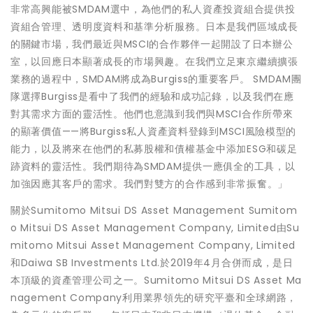
非常高興能被SMDAM選中，為他們的私人資產投資組合提供投
資組合管理、透明度資料和基準分析服務。日本是我們區域成長
的關鍵市場，我們最近與MSCI的合作夥伴一起開設了日本辦公
室，以回應日本顯著成長的市場興趣。在我們立足東京繼續擴張
業務的過程中，SMDAM將成為Burgiss的重要客戶。 SMDAM團
隊選擇Burgiss是看中了我們的經驗和成功記錄，以及我們在應
對其需求方面的靈活性。他們也意識到我們與MSCI合作所帶來
的顯著價值——將Burgiss私人資產資料登錄到MSCI風險模型的
能力，以及將來在他們的私募股權和債權基金中添加ESG和碳足
跡資料的靈活性。我們期待為SMDAM提供一應俱全的工具，以
加強因應其客戶的需求。我們對雙方的合作感到非常振奮。」
關於Sumitomo Mitsui DS Asset Management Sumitom
o Mitsui DS Asset Management Company, Limited由Su
mitomo Mitsui Asset Management Company, Limited
和Daiwa SB Investments Ltd.於2019年4月合併而成，是日
本頂級的資產管理公司之一。Sumitomo Mitsui DS Asset Ma
nagement Company利用業界領先的研究平臺和全球網路，