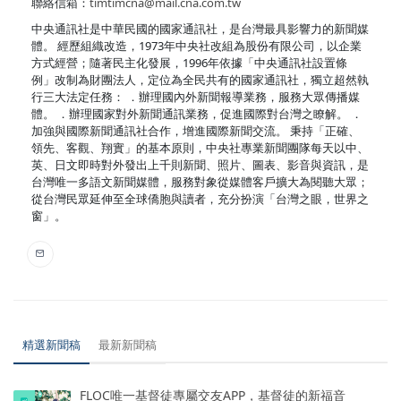
聯絡信箱：
timtimcna@mail.cna.com.tw
中央通訊社是中華民國的國家通訊社，是台灣最具影響力的新聞媒
體。 經歷組織改造，1973年中央社改組為股份有限公司，以企業
方式經營；隨著民主化發展，1996年依據「中央通訊社設置條
例」改制為財團法人，定位為全民共有的國家通訊社，獨立超然執
行三大法定任務： ．辦理國內外新聞報導業務，服務大眾傳播媒
體。 ．辦理國家對外新聞通訊業務，促進國際對台灣之瞭解。 ．
加強與國際新聞通訊社合作，增進國際新聞交流。 秉持「正確、
領先、客觀、翔實」的基本原則，中央社專業新聞團隊每天以中、
英、日文即時對外發出上千則新聞、照片、圖表、影音與資訊，是
台灣唯一多語文新聞媒體，服務對象從媒體客戶擴大為閱聽大眾；
從台灣民眾延伸至全球僑胞與讀者，充分扮演「台灣之眼，世界之
窗」。
精選新聞稿
最新新聞稿
FLOC唯一基督徒專屬交友APP，基督徒的新福音