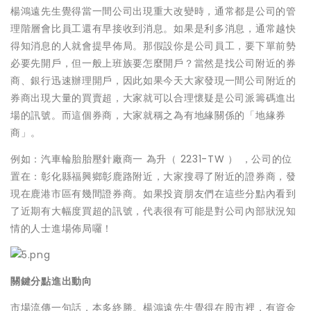
楊鴻遠先生覺得當一間公司出現重大改變時，通常都是公司的管
理階層會比員工還有早接收到消息。如果是利多消息，通常越快
得知消息的人就會提早佈局。那假設你是公司員工，要下單前勢
必要先開戶，但一般上班族要怎麼開戶？當然是找公司附近的券
商、銀行迅速辦理開戶，因此如果今天大家發現一間公司附近的
券商出現大量的買賣超，大家就可以合理懷疑是公司派籌碼進出
場的訊號。而這個券商，大家就稱之為有地緣關係的「地緣券
商」。
例如：汽車輪胎胎壓針廠商一 為升（ 2231-TW ） ，公司的位
置在：彰化縣福興鄉彰鹿路附近，大家搜尋了附近的證券商，發
現在鹿港市區有幾間證券商。如果投資朋友們在這些分點內看到
了近期有大幅度買超的訊號，代表很有可能是對公司內部狀況知
情的人士進場佈局囉！
關鍵分點進出動向
市場流傳一句話，本多終勝。楊鴻遠先生覺得在股市裡，有資金