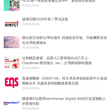
FLOC唯一基督徒專屬交友APP，基督徒的新福音
2021/03/29
遠傳召開2026年第二季法說會
2026/08/06
聯合航空深耕台灣40週年 持續投資市場、升級機隊並強
化全球航網連結
2026/08/06
社群觸及會變，品牌入口要掌握在自己手上：
Cloudmax 匯智推出 .tw／.台灣網域限時優惠
2026/08/06
真健康醫療（02697.HK）與天津具身智能創新中心達成
戰略合作 共建具身智能醫療產業生態
2026/08/06
陳嘉樺Ella選擇Sennheiser Digital 6000打造震撼動人
的青春狂歡
2026/08/06