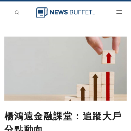
回到首頁
新聞稿分類
登入
刊登
楊鴻遠金融課堂：追蹤大戶
分點動向