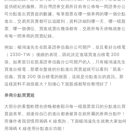
提供經紀的服務。而台灣證券交易所目前有公佈每一間證券分公
司分點進出買賣超的數據。每筆股票在哪一個券商的哪一個分點
進出，交易所其實都可以追蹤到，資料詳細到哪一天、哪一檔股
票、哪一個價位、買進或賣出幾張都有，交易所每天傍晚就會公
布每一間券商的買賣紀錄。
例如：楊鴻遠先生在凱基證券信義分公司開戶，並且看好台積電
（ 2330-TW ）後續的表現，因此決定進場買進台積電 200
張。如果當日在凱基證券信義分公司開戶的人，只有楊鴻遠先生
買進台積電，那麼在盤後的分點進出買賣超就可以看到「凱基-
信義」買進 200 張台積電的個股，這就是分點進出的資訊。那
這樣資料不就很龐大？別擔心下面股感都幫你整理好了！
券商分點買賣超
大部分的看盤軟體在傍晚都會顯示每一檔股票當日的分點進出買
賣超表單。就連你自己的進出都會被算在妳所屬的券商分點中！
而像作者我習慣用籌碼 K 線查詢，下面楊鴻遠先生就教大家如何
用籌碼 K 線使用分點進出功能！