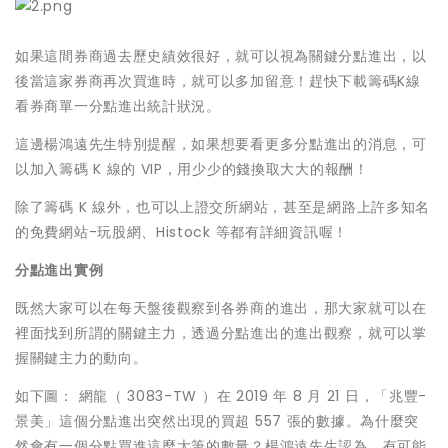
如果這間券商過去歷史績效很好，就可以視為關鍵分點進出，以
後當這家券商再次買進時，就可以多加留意！趕快下載籌碼K線
看券商單一分點進出統計狀況。
這邊楊鴻遠先生特別提醒，如果想要看更多分點進出的消息，可
以加入籌碼 K 線的 VIP，用少少的錢換取大大的報酬！
除了籌碼 K 線外，也可以上證交所網站，甚至是網路上許多知名
的免費網站-玩股網、Histock 等都有詳細資訊喔！
分點進出實例
既然大家可以在每天盤後觀察到各券商的進出，那大家就可以在
裡面找到所謂的關鍵主力，透過分點進出的進出觀察，就可以掌
握關鍵主力的動向。
如下圖： 網龍（ 3083-TW ）在 2019 年 8 月 21 日，「兆豐-
景美」這個分點進出突然出現的買超 557 張的數據。為什麼突
然會有一個分點買進這麼大筆的數量？楊鴻遠先生認為，有可能