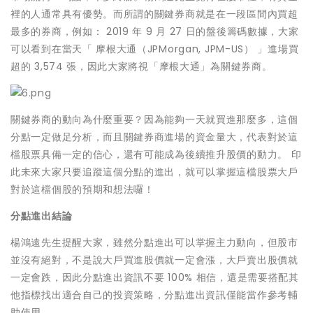
裡的人通常具有優勢。而所謂的關鍵券商就是在一段區間內買超
最多的券商，例如： 2019 年 9 月 27 日的盤後籌碼數據，大家
可以看到在當天「 摩根大通（JPMorgan, JPM-US） 」進場買
超的 3,574 張，因此大家將視「摩根大通」為關鍵券商。
關鍵券商的動向為什麼重要？因為能夠一天就買進那麼多，這個
分點一定做足分析，而且關鍵券商進場的資金量大，代表對於這
檔股票具備一定的信心，還有可能成為後續推升股價的動力。 印
此未來大家只要追蹤這個分點的進出，就可以掌握這檔股票大戶
對於這檔個股的預期和想法囉！
分點進出結論
楊鴻遠先生提醒大家，雖然分點進出可以掌握主力動向，但股市
並沒有絕對，不是說大戶買進股價就一定會漲，大戶賣出股價就
一定會跌，因此分點進出資訊不要 100% 相信，還是需要搭配其
他指標找出適合自己的投資策略，分點進出資訊僅能當作參考輔
助使用。