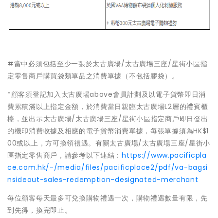
#當中必須包括至少一張於太古廣場/太古廣場三座/星街小區指
定零售商戶購買袋類單品之消費單據（不包括膠袋）。
*顧客須登記加入太古廣場above會員計劃及以電子貨幣即日消
費累積滿以上指定金額，於消費當日親臨太古廣場L2層的禮賓櫃
檯，並出示太古廣場/太古廣場三座/星街小區指定商戶即日發出
的機印消費收據及相應的電子貨幣消費單據，每張單據須為HK$1
00或以上，方可換領禮遇。有關太古廣場/太古廣場三座/星街小
區指定零售商戶，請參考以下連結：
https://www.pacificpla
ce.com.hk/-/media/files/pacificplace2/pdf/va-bagsi
nsideout-sales-redemption-designated-merchant
每位顧客每天最多可兌換購物禮遇一次，購物禮遇數量有限，先
到先得，換完即止。