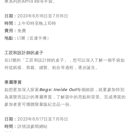
乘系列的Alma BB等手袋。
日期：
2023年6月16日至7月16日
時間：
上午10時至晚上10時
費用：
免費
地點：
L1層（近連卡佛）
工匠和設計師的桌子
在L1層的「工匠和設計師的桌子」，您可以深入了解一個手袋如
何從紙樣、剪裁、縫製、粘合等過程，逐步誕生。
專屬導賞
如想更加深入探索
Bags: Inside Out
每個細節，就要參加特別
為展覽而設計的專屬導賞，了解當中的亮點和背景。完成導賞的
參加者更可獲贈限量版紀念品一份。
日期：
2023年6月17日至7月16日
時間：
詳情請參閱網站