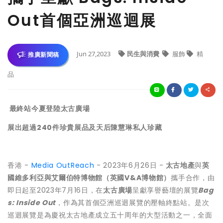
Out首個亞洲巡迴展
Jun 27,2023
民生與消費
服飾
精
推廣新聞稿
品
最終站今夏登陸太古廣場
展出超過240件珍貴展品及天后陳慧琳私人珍藏
香港 -
Media OutReach
- 2023年6月26日 -
太古地產
與
英
國維多利亞與艾爾伯特博物館（英國
V&A
博物館）
攜手合作，由
即日起至2023年7月16日，在
太古廣場
呈獻享譽藝壇的展覽
Bag
s: Inside Out
，作為其首個亞洲巡迴展覽的壓軸終點站。是次
巡迴展覽是為慶祝太古地產成立五十周年的大型活動之一，全面