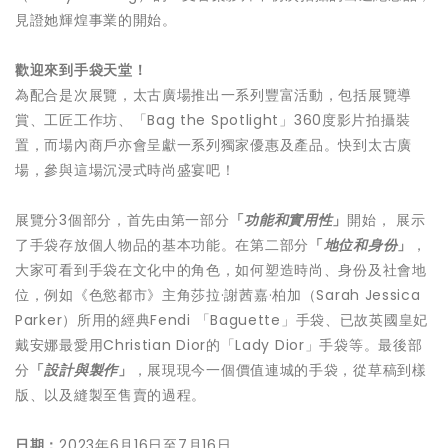
見證她輝煌事業的開始。
歡迎來到手袋天堂！
為配合是次展覽，太古廣場推出一系列豐富活動，包括展覽導
賞、工匠工作坊、「Bag the Spotlight」360度影片拍攝裝
置，而場內商戶亦會呈獻一系列獨家優惠及產品。快到太古廣
場，參與這場沉浸式時尚盛宴吧！
展覽分3個部分，首先由第一部分
「
功能和實用性
」
開始， 展示
了手袋存放個人物品的基本功能。在第二部分
「
地位和身份
」
，
大家可看到手袋在文化中的角色，如何塑造時尚、身份及社會地
位，例如《色慾都市》主角莎拉·謝茜嘉·柏加（Sarah Jessica
Parker）所用的經典Fendi 「Baguette」手袋、已故英國皇妃
戴安娜最愛用Christian Dior的「Lady Dior」手袋等。最後部
分
「
設計與製作
」
，展現現今一個價值連城的手袋，從草稿到樣
版、以及縫製至售賣的過程。
日期：
2023年6月16日至7月16日