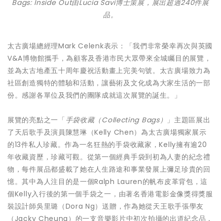
Bags: Inside Out由Lucia Savi博士策展，展出超過240件展
品。
太古廣場總經理Mark Celenk表示：「我們非常榮幸再次與英國
V&A博物館攜手，為顧客及香港市民大眾帶來全城矚目的展覽，
並為太古地產五十周年慶祝活動畫上完美句號。太古廣場致力為
社區創造獨特的體驗和活動，讓藝術及文化成為大家生活的一部
份。感謝各單位及我們的團隊成就這次展覽的誕生。」
展覽的亮點之一「
手袋收藏（
Collecting Bags
）
」主題區展出
了天后歌手及演員陳慧琳（Kelly Chen）為太古廣場獨家展示
的13件私人珍藏。作為一名狂熱的手袋收藏家，Kelly擁有逾20
年收藏資歷，珍藏可觀。從第一個經典手袋到初為人妻的紀念禮
物，每件展品都盛載了她在人生路途和事業發展上彌足珍貴的回
憶。其中為人注目的是一個Ralph Lauren的帆布皮革背包，這
個Kelly入行後的第一個手袋之一，由著名香港電影金像獎得獎服
裝設計師吳里璐（Dora Ng）送贈，作為她從天王歌手張學友
（Jacky Cheung）的一支音樂影片中初次拍攝的出道紀念品，