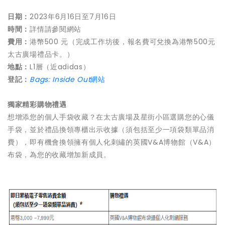
日期：
2023年6月16日至7月16日
時間：
詳情請參閱網站
費用：
港幣500 元（完成工作坊後，報名費可兌換為港幣500元
太古廣場禮品卡。）
地點：
L1層（近adidas）
登記：
B
ags: Inside Ou
t
網站
獨家精彩購物禮遇
想增添您的個人手袋收藏？在太古廣場及星街小區選購您的心儀
手袋，並於禮品換領專櫃出示收據（須包括至少一項袋類單品消
費），即有機會換領擁有個人化刺繡的英國V&A博物館（V&A）
布袋，為您的收藏增加新成員。