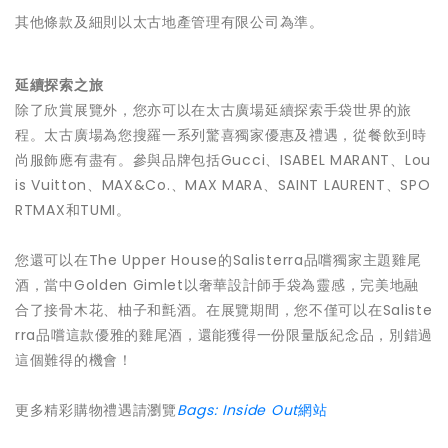
其他條款及細則以太古地產管理有限公司為準。
延續探索之旅
除了欣賞展覽外，您亦可以在太古廣場延續探索手袋世界的旅
程。太古廣場為您搜羅一系列驚喜獨家優惠及禮遇，從餐飲到時
尚服飾應有盡有。參與品牌包括Gucci、ISABEL MARANT、Lou
is Vuitton、MAX&Co.、MAX MARA、SAINT LAURENT、SPO
RTMAX和TUMI。
您還可以在The Upper House的Salisterra品嚐獨家主題雞尾
酒，當中Golden Gimlet以奢華設計師手袋為靈感，完美地融
合了接骨木花、柚子和氈酒。在展覽期間，您不僅可以在Saliste
rra品嚐這款優雅的雞尾酒，還能獲得一份限量版紀念品，別錯過
這個難得的機會！
更多精彩購物禮遇請瀏覽
B
ags: Inside Ou
t
網站