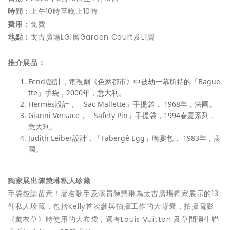
時間：
上午10時至晚上10時
費用：
免費
地點：
太古廣場LG1層Garden Court及L1層
推介展品：
Fendi設計，電視劇《色慾都市》中被劫一幕所持的「Bague
tte」手袋，2000年，意大利。
Hermès設計，「Sac Mallette」手提袋， 1968年，法國。
Gianni Versace，「Safety Pin」手提袋，1994春夏系列，
意大利。
Judith Leiber設計，「Fabergé Egg」晚宴包， 1983年，美
國。
獨家展出陳慧琳私人珍藏
手袋控請留意！著名歌手及演員陳慧琳為太古廣場獨家展示的13
件私人珍藏，包括Kelly首次參與拍攝工作的大背囊，拍攝電影
《薰衣草》時使用的大布袋，還有Louis Vuitton 及草間彌生聯