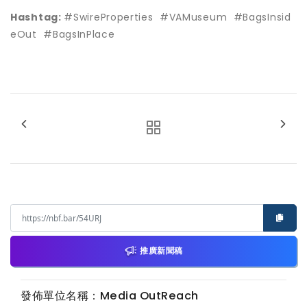
Hashtag:
#SwireProperties #VAMuseum #BagsInsid
eOut #BagsInPlace
推廣新聞稿
發佈單位名稱：Media OutReach