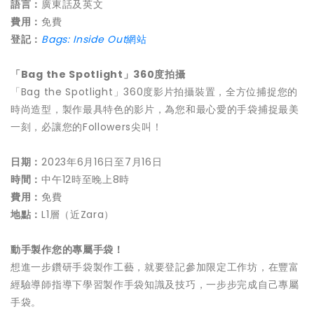
語言：
廣東話及英文
費用：
免費
登記：
B
ags: Inside Ou
t
網站
「
Bag the Spotlight
」
360
度拍攝
「Bag the Spotlight」360度影片拍攝裝置，全方位捕捉您的
時尚造型，製作最具特色的影片，為您和最心愛的手袋捕捉最美
一刻，必讓您的Followers尖叫！
日期：
2023年6月16日至7月16日
時間：
中午12時至晚上8時
費用：
免費
地點：
L1層（近Zara）
動手製作您的專屬手袋！
想進一步鑽研手袋製作工藝，就要登記參加限定工作坊，在豐富
經驗導師指導下學習製作手袋知識及技巧，一步步完成自己專屬
手袋。