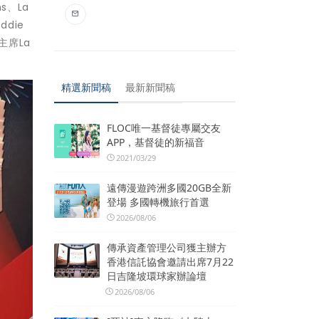
s、La
ddie
主席La
精選新聞稿
最新新聞稿
FLOC唯一基督徒專屬交友
APP，基督徒的新福音
2021/03/29
遠傳漫遊跨洲多國20GB全新
登場 多國轉機旅行首選
2026/08/06
傳承資產管理公司獲主辦方
香港信託協會邀請出席7月22
日吉隆坡環球家辦論壇
2026/08/06