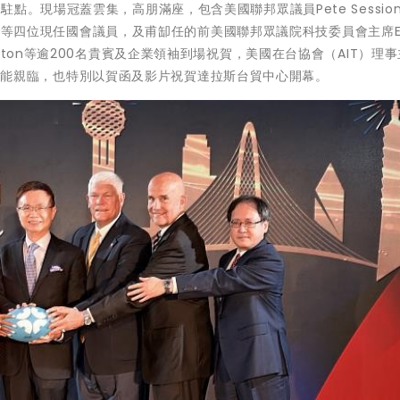
。現場冠蓋雲集，高朋滿座，包含美國聯邦眾議員Pete Session
 Crockett等四位現任國會議員，及甫缷任的前美國聯邦眾議院科技委員會主席E
en Button等逾200名貴賓及企業領袖到場祝賀，美國在台協會（AIT）理事
雖因公未能親臨，也特別以賀函及影片祝賀達拉斯台貿中心開幕。