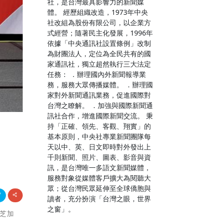
社，是台灣最具影響力的新聞媒
體。 經歷組織改造，1973年中央
社改組為股份有限公司，以企業方
式經營；隨著民主化發展，1996年
依據「中央通訊社設置條例」改制
為財團法人，定位為全民共有的國
家通訊社，獨立超然執行三大法定
任務： ．辦理國內外新聞報導業
務，服務大眾傳播媒體。 ．辦理國
家對外新聞通訊業務，促進國際對
台灣之瞭解。 ．加強與國際新聞通
訊社合作，增進國際新聞交流。 秉
持「正確、領先、客觀、翔實」的
基本原則，中央社專業新聞團隊每
天以中、英、日文即時對外發出上
千則新聞、照片、圖表、影音與資
訊，是台灣唯一多語文新聞媒體，
服務對象從媒體客戶擴大為閱聽大
眾；從台灣民眾延伸至全球僑胞與
讀者，充分扮演「台灣之眼，世界
之窗」。
、芝加