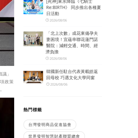
[死神]東永降臨《七騎士
Re:BIRTH》 同步推出各種夏
日活動
2026/08/06
「北上次數」成花東備孕夫
妻困境！宜蘊串聯花蓮門諾
醫院：減輕交通、時間、經
濟負擔
2026/08/06
韓國新任駐台代表黃載皓返
倡議」
回母校 巧遇文化大學同窗
各項政策
2026/08/06
進。
熱門標籤
台灣發明商品促進協會
世界發明智慧財產聯盟總會