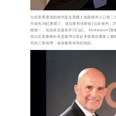
位於美墨邊境的德州是全美國土地面積和人口第二
市就有3個(奧斯汀、達拉斯和休斯頓)位於德州，20
聯第一，包括埃克森美孚(石油)、 McKesson(
加以在美臺商向來是臺灣企業赴美發展的重要人脈
哥的三角地帶，成為臺商布局的熱區。