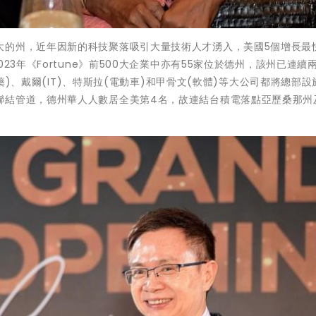
大的州，近年因新的科技聚落吸引大量技術人才湧入，美國5個增長最
23年《Fortune》前500大企業中亦有55家位於德州，該州已連續
製藥)、戴爾(IT)、特斯拉(電動車)和甲骨文(軟體)等大公司都將總部
聯結管道，德州華人人數居全美第4名，故連結台積電落點亞歷桑那州