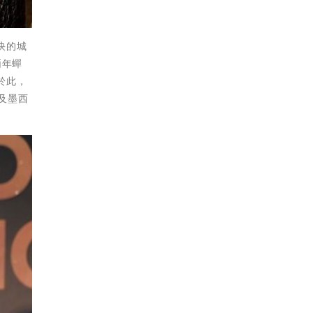
快的城
兩年蟬
設於此，
及墨西