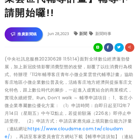
請開始囉!!
Jun 28,2023
新聞
新聞時事
推廣新聞稿
(中央社訊息服務20230628 11:51:14)面對全球數位經濟蓬勃發
展，加上新冠疫情影響消費型態的改變，顛覆了以往消費行為模
式。特辦理『112年輔導客庄青年小微企業雲世代輔導計畫』協助
客庄地區小微企業數位普及化，活絡客庄地方經濟與提振客庄文
化特色，跟上數位時代的腳步，一起進入虛實結合的商業模式，
實現永續經營。Run, Don’t walk ～ 輔導申請項目： 1、客庄小
微企業專屬數位優化方案： （1）申請時間：自即日起至112年7
月14日（星期五）中午12點止，若提前額滿（226名）即停止申
請受理。 （2）申請方式：申請店家應先線上填寫數位能力評量
（連結網址
https://www.cloudsme.com.tw/cloudsm
e/
），再請至客家委員會官方網站下載【輔導申請須知】（連結