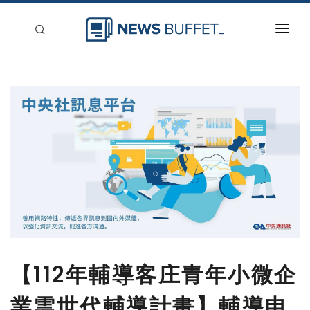
回到首頁
新聞稿分類
登入
刊登
【112年輔導客庄青年小微企
業雲世代輔導計畫】輔導申