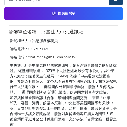
推廣新聞稿
發佈單位名稱：財團法人中央通訊社
新聞聯絡人：訊息服務核稿員
聯絡電話：02-25051180
聯絡信箱：
timtimcna@mail.cna.com.tw
中央通訊社是中華民國的國家通訊社，是台灣最具影響力的新聞媒
體。 經歷組織改造，1973年中央社改組為股份有限公司，以企業
方式經營；隨著民主化發展，1996年依據「中央通訊社設置條
例」改制為財團法人，定位為全民共有的國家通訊社，獨立超然執
行三大法定任務： ．辦理國內外新聞報導業務，服務大眾傳播媒
體。 ．辦理國家對外新聞通訊業務，促進國際對台灣之瞭解。 ．
加強與國際新聞通訊社合作，增進國際新聞交流。 秉持「正確、
領先、客觀、翔實」的基本原則，中央社專業新聞團隊每天以中、
英、日文即時對外發出上千則新聞、照片、圖表、影音與資訊，是
台灣唯一多語文新聞媒體，服務對象從媒體客戶擴大為閱聽大眾；
從台灣民眾延伸至全球僑胞與讀者，充分扮演「台灣之眼，世界之
窗」。