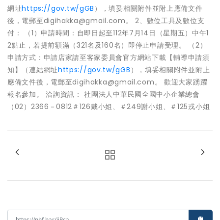
網址
https://gov.tw/gGB
），填妥相關附件並附上應備文件
後，電郵至digihakka@gmail.com。 2、數位工具及數位支
付： （1）申請時間：自即日起至112年7月14日（星期五）中午1
2點止，若提前額滿（321名及160名）即停止申請受理。 （2）
申請方式：申請店家請至客家委員會官方網站下載【輔導申請須
知】（連結網址
https://gov.tw/gGB
），填妥相關附件並附上
應備文件後，電郵至digihakka@gmail.com。 歡迎大家踴躍
報名參加。 洽詢資訊： 社團法人中華民國全國中小企業總會
（02）2366－0812＃126戴小姐、＃249謝小姐、＃125戎小姐