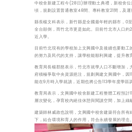
中校舍新建工程今(28日)辦理動土典禮，新校舍位
頃，規劃設置普通教室48間、專科教室21間，及運
縣長楊文科表示，新竹縣是全國最年輕的縣市，0至14
全台顛倒，而竹北市更是如此。目前竹北市人口約2
近入學。
目前竹北現有的學校加上文興國中及後續也要動工的
的努力及民代的支持，讓學校能順利興建，提升教
教育局長楊郡慈表示，竹北市就學人口不斷增加，
府積極爭取中央資源挹注，規劃興建文興國中，因1
能在9月時入學就讀，近期也將公告113學年度學
教育局表示，文興國中校舍新建工程整體工程預計1
層次變化，孕育校內絕佳休憩與閱讀空間，加上綠
建築師林威政也說明，文興國中校舍建築符合所有
下，結合環境和育人的作用，符合永續發展的理念