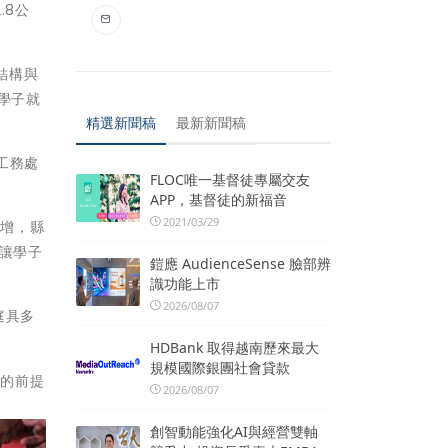
.8公
結構與
學子就
精選新聞稿
最新新聞稿
工務處
FLOC唯一基督徒專屬交友
APP，基督徒的新福音
2021/03/29
大增，縣
，讓學子
鎧應 AudienceSense 臉部辨
識功能上市
2026/08/07
庭具多
HDBank 取得越南歷來最大
規模國際銀團社會貸款
念的前提
2026/08/07
創智動能強化AI與經營雙軸