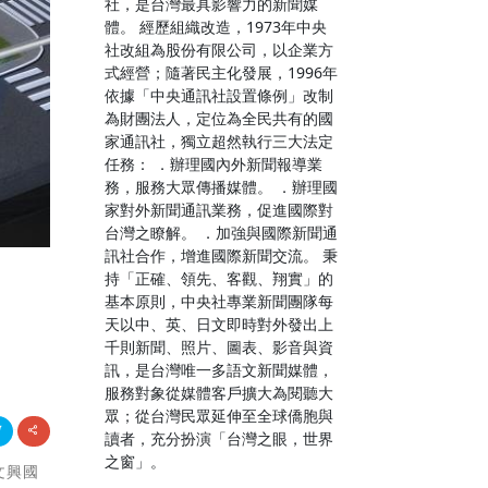
社，是台灣最具影響力的新聞媒
體。 經歷組織改造，1973年中央
社改組為股份有限公司，以企業方
式經營；隨著民主化發展，1996年
依據「中央通訊社設置條例」改制
為財團法人，定位為全民共有的國
家通訊社，獨立超然執行三大法定
任務： ．辦理國內外新聞報導業
務，服務大眾傳播媒體。 ．辦理國
家對外新聞通訊業務，促進國際對
台灣之瞭解。 ．加強與國際新聞通
訊社合作，增進國際新聞交流。 秉
持「正確、領先、客觀、翔實」的
基本原則，中央社專業新聞團隊每
天以中、英、日文即時對外發出上
千則新聞、照片、圖表、影音與資
訊，是台灣唯一多語文新聞媒體，
服務對象從媒體客戶擴大為閱聽大
眾；從台灣民眾延伸至全球僑胞與
讀者，充分扮演「台灣之眼，世界
之窗」。
文興國