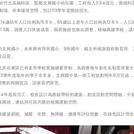
於竹北高鐵特區，緊鄰文興國小幼兒園，工程投入11.54億元，面積約2
動場、停車場等空間，預計113學年度開始招生。
歲幼年人口比例為15.6％，65歲以上老年人口比例為13.6％，人口
1.3萬，因應人口快速成長，縣府施政也做出調整，積極興建學校，讓
文興國小，未來將有18所國小、9所國中，楊文科感謝縣府教育局、
育品質。
尤其在東區已有多所學校實施總量管制，為因應每年新生名額需求量
13學年度龍年的學子非常多，文興國中第一期工程規劃明年8月完成
區調整的相關資訊，請家長們留意。
14年底前完工，校舍設計為曲線帶狀的建築，創造流動空間體驗，中
籬圍繞，連結與社區共榮的校園運動空間。
綠建築節能、減廢、生態、無障礙、健康等評估指數，在綠色設計理
。