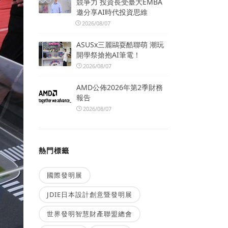
競爭力 投資長受臺大EMBA
邀分享AI時代投資思維
2026/08/07
ASUSx三麗鷗耍酷聯萌 潮玩
開學祭搶抱AI筆電！
2026/08/07
AMD公佈2026年第2季財務
報告
2026/08/07
熱門標籤
國際發明展
JDIE日本設計創意暨發明展
世界發明智慧財產聯盟總會