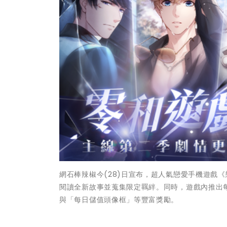
網石棒辣椒今(28)日宣布，超人氣戀愛手機遊戲
閱讀全新故事並蒐集限定羈絆。同時，遊戲內推出
與「每日儲值頭像框」等豐富獎勵。