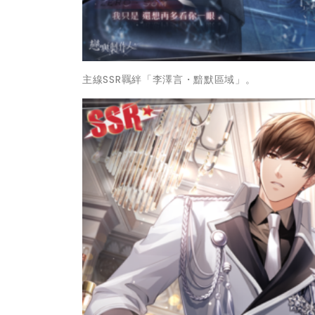
主線SSR羈絆「李澤言・黯默區域」。