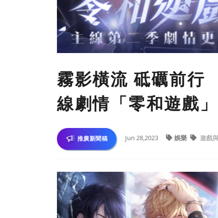
霧影橫流 砥礪前行
線劇情「零和遊戲」
Jun 28,2023
娛樂
遊戲
推廣新聞稿