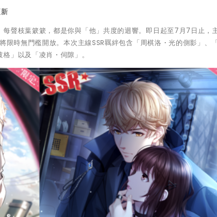
更新
。每聲枝葉簌簌，都是你與「他」共度的迴響。即日起至7月7日止，
內將限時無門檻開放。本次主線SSR羈絆包含「周棋洛・光的側影」、
破格」以及「凌肖・伺隙」。