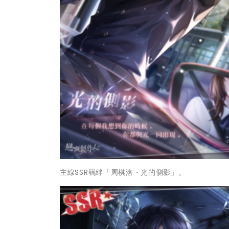
主線SSR羈絆「周棋洛・光的側影」。