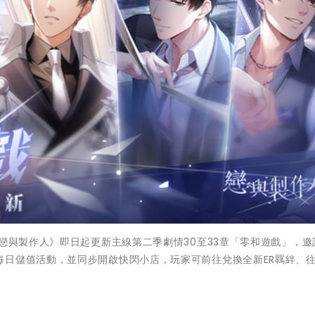
《戀與製作人》即日起更新主線第二季劇情30至33章「零和遊戲」，邀
每日儲值活動，並同步開啟快閃小店，玩家可前往兌換全新ER羈絆、