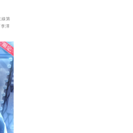
主線第
「李澤