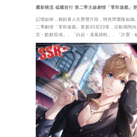
霧影橫流
砥礪前行
第二季主線劇情「零和遊戲」
記憶如樹，銘刻著人生歷歷片段，悄然間繁蔭如織
二季劇情「零和遊戲」更新30至33章，活動期間
言・黯默區域」、「白起・凜風歸程」、「許墨・