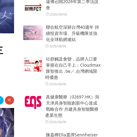
遠傳召開2026年第二季法說
會
2026/08/06
聯合航空深耕台灣40週年 持
續投資市場、升級機隊並強
化全球航網連結
主
2026/08/06
社群觸及會變，品牌入口要
掌握在自己手上：Cloudmax
匯智推出 .tw／.台灣網域限
時優惠
2026/08/06
真健康醫療（02697.HK）與
天津具身智能創新中心達成
戰略合作 共建具身智能醫療
產業生態
2026/08/06
陳嘉樺Ella選擇Sennheiser