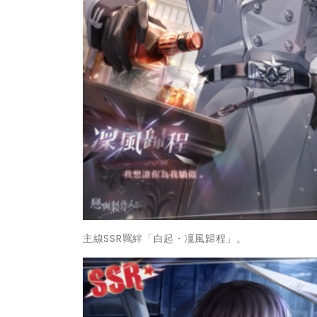
主線SSR羈絆「白起・凜風歸程」。