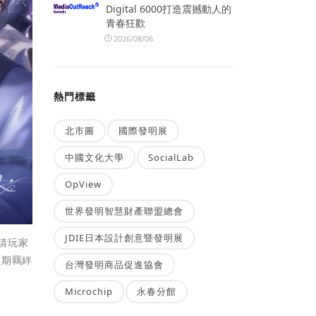
Digital 6000打造震撼動人的
青春狂歡
2026/08/06
熱門標籤
北市圖
國際發明展
中國文化大學
SocialLab
OpView
世界發明智慧財產聯盟總會
JDIE日本設計創意暨發明展
請玩家
往期羈絆
台灣發明商品促進協會
Microchip
永春分館