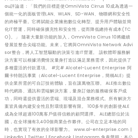
au評論道：「我們的目標是使OmniVista Cirrus 10成為透過一
個統一化的面板管理LAN、WLAN、SD-WAN、物聯網和安全性
的終極平臺。它將賦能企業擁抱數位化轉型、提升用戶體驗並簡
化IT營運，同時確保擴充性和安全性，從而降低總持有成本(TC
O)。」 隨著大量新功能的加入，OmniVista Cirrus 10將繼續
發展並整合尖端功能。未來，它將與OmniVista Network Advi
sor整合，將人工智慧驅動的決策引進IT營運。 該軟體即服務解
決方案可以根據消費情況量身打造以滿足業務需求，因此提供了
多種靈活的付款選項。 #完# Alcatel-Lucent Enterprise 阿
爾卡特朗訊事業（Alcatel-Lucent Enterprise，簡稱ALE）提
供企業所需的可自訂技術體驗，旨在讓萬物互聯。 ALE推出數位
時代網路、通訊和雲端解決方案，量身訂做的服務確保客戶成
功，同時還提供靈活的雲端、現場及混合業務模式。所有解決方
案皆具備內建安全性且對環境影響有限。 100多年的創新使ALE
成為全球超過100萬客戶值得信賴的顧問選擇。 ALE總部位於法
國，在全球擁有3,400個商業合作夥伴。公司在立足本地的同
時，也實現了有效的全球影響力。 www.al-enterprise.com |
LinkedIn | Twitter | Facebook | Instagram 免責聲明：本公