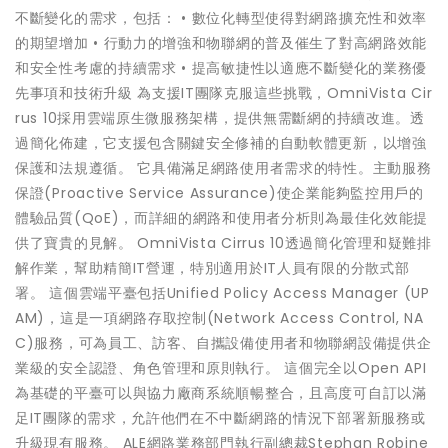
不斷變化的需求，包括： • 數位化轉型使得對網路擴充性和效率
的期望增加 • 行動力的增強和物聯網的普及催生了對高網路效能
和安全性考慮的持續需求 • 提高敏捷性以適應不斷變化的業務優
先事項和技術升級 為支援IT團隊克服這些挑戰，OmniVista Cir
rus 10採用雲端原生微服務架構，提供無需斷網的持續改進。透
過簡化佈建，它支援包含關鍵安全修補的自動軟體更新，以增強
保護和法規遵循。 它具備滿足網路使用者需求的特性。主動服務
保證(Proactive Service Assurance)使企業能夠監控用戶的
體驗品質(QoE)，而詳細的網路和使用者分析則為最佳化效能提
供了寶貴的見解。 OmniVista Cirrus 10透過簡化管理和疑難排
解作業，幫助精簡IT營運，特別適用於IT人員有限的分散式部
署。 這個雲端平臺包括Unified Policy Access Manager (UP
AM)，這是一項網路存取控制(Network Access Control, NA
C)服務，可為員工、訪客、自攜設備使用者和物聯網設備提供企
業級的安全認證、角色管理和原則執行。 這個完全以Open API
為基礎的平臺可以與協力廠商系統順暢整合，且高度可自訂以滿
足IT團隊的需求，允許他們在不中斷網路的情況下部署新服務或
升級現有服務。 ALE網路業務部門執行副總裁Stephan Robine