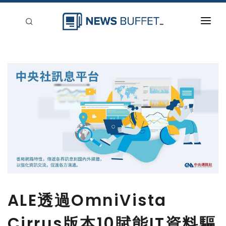
回到首頁
新聞稿分類
登入
刊登
ALE透過OmniVista
Cirrus版本10賦能IT資料驅