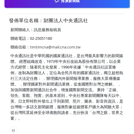
推廣新聞稿
發佈單位名稱：財團法人中央通訊社
新聞聯絡人：訊息服務核稿員
聯絡電話：02-25051180
聯絡信箱：
timtimcna@mail.cna.com.tw
中央通訊社是中華民國的國家通訊社，是台灣最具影響力的新聞媒
體。 經歷組織改造，1973年中央社改組為股份有限公司，以企業
方式經營；隨著民主化發展，1996年依據「中央通訊社設置條
例」改制為財團法人，定位為全民共有的國家通訊社，獨立超然執
行三大法定任務： ．辦理國內外新聞報導業務，服務大眾傳播媒
體。 ．辦理國家對外新聞通訊業務，促進國際對台灣之瞭解。 ．
加強與國際新聞通訊社合作，增進國際新聞交流。 秉持「正確、
領先、客觀、翔實」的基本原則，中央社專業新聞團隊每天以中、
英、日文即時對外發出上千則新聞、照片、圖表、影音與資訊，是
台灣唯一多語文新聞媒體，服務對象從媒體客戶擴大為閱聽大眾；
從台灣民眾延伸至全球僑胞與讀者，充分扮演「台灣之眼，世界之
窗」。