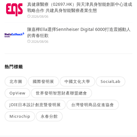
真健康醫療（02697.HK）與天津具身智能創新中心達成
戰略合作 共建具身智能醫療產業生態
2026/08/06
陳嘉樺Ella選擇Sennheiser Digital 6000打造震撼動人
的青春狂歡
2026/08/06
熱門標籤
北市圖
國際發明展
中國文化大學
SocialLab
OpView
世界發明智慧財產聯盟總會
JDIE日本設計創意暨發明展
台灣發明商品促進協會
Microchip
永春分館