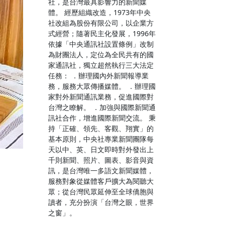
社，是台灣最具影響力的新聞媒
體。 經歷組織改造，1973年中央
社改組為股份有限公司，以企業方
式經營；隨著民主化發展，1996年
依據「中央通訊社設置條例」改制
為財團法人，定位為全民共有的國
家通訊社，獨立超然執行三大法定
任務： ．辦理國內外新聞報導業
務，服務大眾傳播媒體。 ．辦理國
家對外新聞通訊業務，促進國際對
台灣之瞭解。 ．加強與國際新聞通
訊社合作，增進國際新聞交流。 秉
持「正確、領先、客觀、翔實」的
基本原則，中央社專業新聞團隊每
天以中、英、日文即時對外發出上
千則新聞、照片、圖表、影音與資
訊，是台灣唯一多語文新聞媒體，
服務對象從媒體客戶擴大為閱聽大
眾；從台灣民眾延伸至全球僑胞與
讀者，充分扮演「台灣之眼，世界
之窗」。