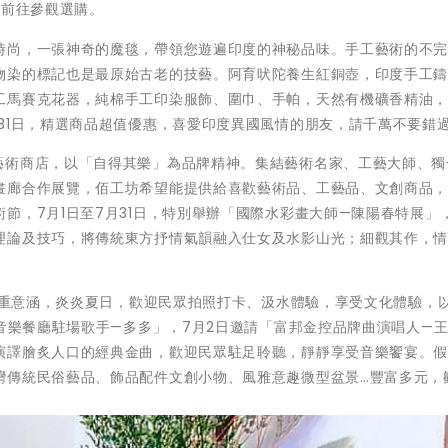
躍前往參觀選購。
時尚，一張神奇的魔毯，帶領您遊遍印度的神秘品味。手工藝術的不
物染的標記也是最原始古老的技藝。阿育吠陀養生紅銅壺，印度手工
工馬賽克花器，純棉手工印染服飾、圍巾、手帕，天然有機礦香精油
31日，精選商品超值優惠，喜愛印度異國風情的朋友，請千萬不要錯
藝術商店，以「自得其樂」為品牌精神。集結藝術名家、工藝大師、獨
畫廊合作展覽，佰工坊希望能提供給喜歡藝術品、工藝品、文創商品
節，7月1日至7月31日，特別舉辦「國際水彩畫大師—陳陽春特展」
理論及技巧，將傳統東方抒情氣韻融入仕女及水影山光；細觀其作，
。
化三重意涵，炎炎夏日，歡迎民眾拍照打卡、汲水體驗，享受文化體驗，
「音樂餐廳駐場歌手—多多」，7月2日邀請「富邦金控品牌曲演唱人—
演譯膾炙人口的經典金曲，歡迎民眾駐足聆聽，靜靜享受音樂饗宴。
灣傳統民俗藝品、飾品配件文創小物、風雅意趣微型盆景…豐富多元，