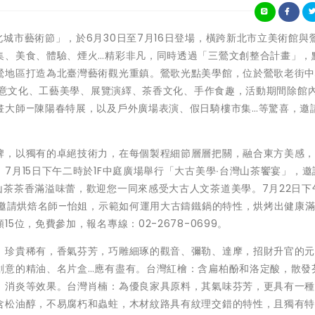
2023新北城市藝術節」，於6月30日至7月16日登場，橫跨新北市立美術館與
集、美食、體驗、煙火…精彩非凡，同時透過「三鶯文創整合計畫」，
鶯地區打造為北臺灣藝術觀光重鎮。鶯歌光點美學館，位於鶯歌老街
、創意文化、工藝美學、展覽演繹、茶香文化、手作食趣，活動期間除館
畫大師—陳陽春特展，以及戶外廣場表演、假日騎樓市集…等驚喜，邀
牌，以獨有的卓絕技術力，在每個製程細節層層把關，融合東方美感
7月15日下午二時於1F中庭廣場舉行「大古美學∙台灣山茶饗宴」，邀
茶茶香滿溢味蕾，歡迎您一同來感受大古人文茶道美學。7月22日下
，邀請烘焙名師—怡姐，示範如何運用大古鑄鐵鍋的特性，烘烤出健康
位，免費參加，報名專線：02-2678-0699。
，珍貴稀有，香氣芬芳，巧雕細琢的觀音、彌勒、達摩，招財升官的
創意的精油、名片盒…應有盡有。台灣紅檜：含扁柏酚和洛定酸，散發
、消炎等效果。台灣肖楠：為優良家具原料，其氣味芬芳，更具有一
含松油醇，不易腐朽和蟲蛀，木材紋路具有紋理交錯的特性，且獨有