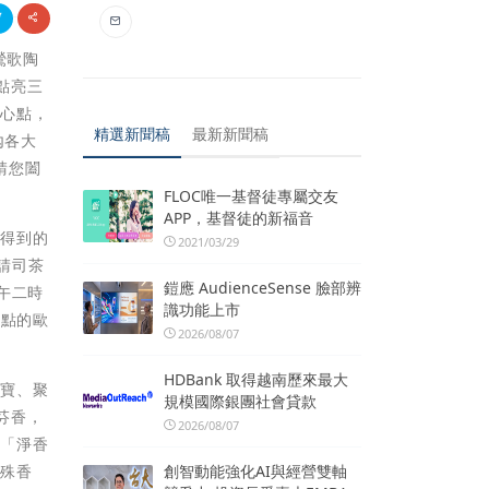
鶯歌陶
點亮三
中心點，
精選新聞稿
最新新聞稿
內各大
請您闔
FLOC唯一基督徒專屬交友
APP，基督徒的新福音
，得到的
2021/03/29
請司茶
鎧應 AudienceSense 臉部辨
午二時
識功能上市
滿點的歐
2026/08/07
HDBank 取得越南歷來最大
元寶、聚
規模國際銀團社會貸款
芬香，
2026/08/07
種「淨香
創智動能強化AI與經營雙軸
特殊香