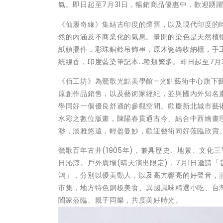
氣。即日起至7月31日，暢銷商品優惠中，歡迎踴
《仙履奇緣》集結古印度的懷舊，以及現代印度的
然的內涵及不商業化的氣息。暈開的染色是天然植
紙鎮擺件，彩珠銅鈴吊飾串，原木瓷磚收納櫃，手
統線香，印度藍染筆記本…種類繁多。即日起至7月
《佰工坊》為鶯歌光點美學館—光點藝術中心旗下
原創作品銷售，以及藝術家經紀，並與國內外知名
學同好一個優良舒適的參觀空間。歡慶新北城市藝術
水彩之數位版畫，陳陽春貫通古今、結合中西繪畫
渺，淡雅悠遠，輕盈曼妙，歡迎藝術同好蒞臨欣賞
鶯歌百年古井(1905年)，兼具歷史、地景、文
日沁涼。戶外廣場(晴天演出限定)，7月1日邀請
鴻」，分別以優美動人，以及高亢響亮的好聲音，
市集，地方特色銅板美食、異國風味精選小吃、台
闔家蒞臨、親子同樂，共度美好時光。