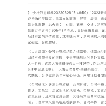
(中央社訊息服務20230628 15:46:59)「
瓷博物館雙園區，串聯在地商家，展覽、表演、市
鶯文化廊帶，結合藝文、休閒、觀光、交通，將三
鶯歌百年古井(1905年)所在地，集結藝術典藏
品牌推出的超值優惠，或美味分享，還有國際水彩
家蒞臨、參觀體驗。
《大古鑄鐵》榮獲台灣精品獎之鑄鐵壺、鑄鐵鍋品
回饋不僅僅是食的健康，更是美味無比的意外賀禮。
人—卡莉，透過大古鑄鐵壺煮出一杯好茶，以台灣山
於1F中庭廣場舉行「大古美味食堂∙鑄鐵鍋烘焙」
式麵包，分享健康美味幸福心關係。兩場活動各限額15
《台灣檜木》嚴選台灣紅檜、台灣肖楠、台灣牛樟
寶盆、文昌筆，居家生活的泡腳桶、按摩梳，文化
質地良好，且木質紋路美麗，其提煉精油具有抗菌
感」，也常拿來當高級線香的原料。台灣牛樟：富