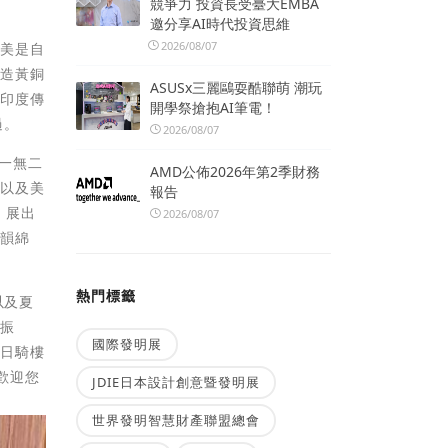
競爭力 投資長受臺大EMBA
邀分享AI時代投資思維
2026/08/07
完美是自
鑄造黃銅
ASUSx三麗鷗耍酷聯萌 潮玩
，印度傳
開學祭搶抱AI筆電！
過。
2026/08/07
一無二
AMD公佈2026年第2季財務
，以及美
報告
，展出
2026/08/07
情韻綿
熱門標籤
以及夏
王振
國際發明展
假日騎樓
歡迎您
JDIE日本設計創意暨發明展
世界發明智慧財產聯盟總會