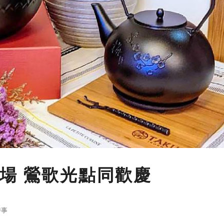
場 鶯歌光點同歡慶
時事