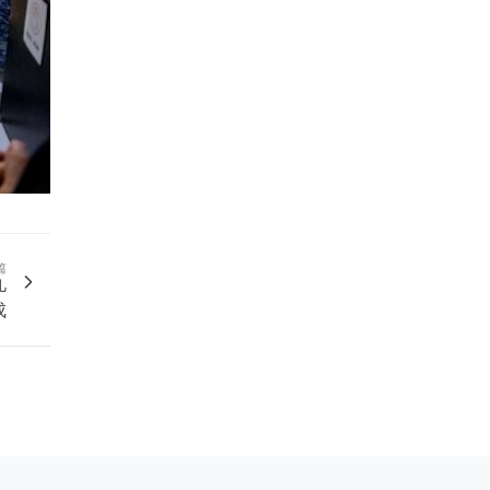
篇
九
成