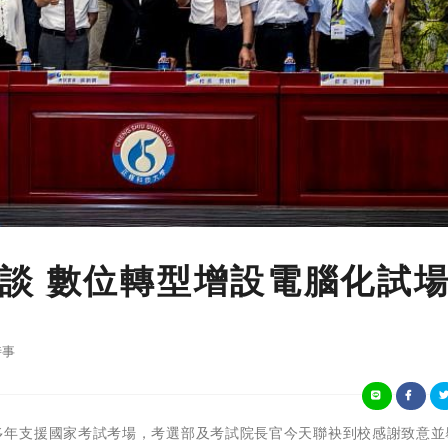
談 數位轉型增設電腦化試
時事
 正修科大多年支援國家考試考場，考選部及考試院長官今天聯袂到校感謝致意