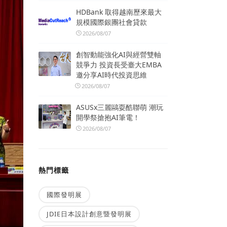
HDBank 取得越南歷來最大
規模國際銀團社會貸款
2026/08/07
創智動能強化AI與經營雙軸
競爭力 投資長受臺大EMBA
邀分享AI時代投資思維
2026/08/07
ASUSx三麗鷗耍酷聯萌 潮玩
開學祭搶抱AI筆電！
2026/08/07
熱門標籤
國際發明展
JDIE日本設計創意暨發明展