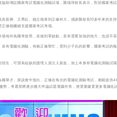
能協助增設國家考試電腦化測驗試場，龔瑞璋校長表示，對於國家考
員吳新興、王秀紅、姚立德來到正修科大，感謝龔校長10多年來的支
望正修能繼續支援國家考試考場。
供場地作為國考使用，並做到零缺點，若有需要加強的地方，也請不
，並有電腦化測驗，有賴正修幫忙，受到少子化的影響，國家考試的
始招生，可望為短缺的護理人員注入新血，加上本身有電腦化測驗試
。
為國舉才」座談會中指出，正修在每次的電腦化測驗考試，都能提供4
代趨勢，考選部將逐步擴大申論試題電腦作答，便需要建置更多電腦化