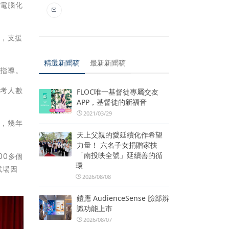
試電腦化
持，支援
精選新聞稿
最新新聞稿
吝指導。
報考人數
FLOC唯一基督徒專屬交友
APP，基督徒的新福音
2021/03/29
場，幾年
天上父親的愛延續化作希望
力量！ 六名子女捐贈家扶
「南投映全號」延續善的循
00多個
環
試場因
2026/08/08
鎧應 AudienceSense 臉部辨
識功能上市
2026/08/07