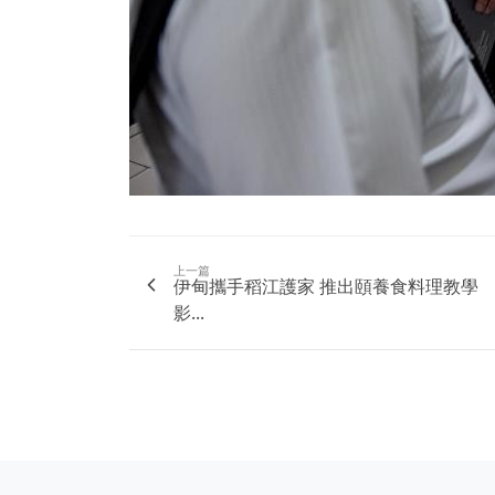
上一篇
伊甸攜手稻江護家 推出頤養食料理教學
影...