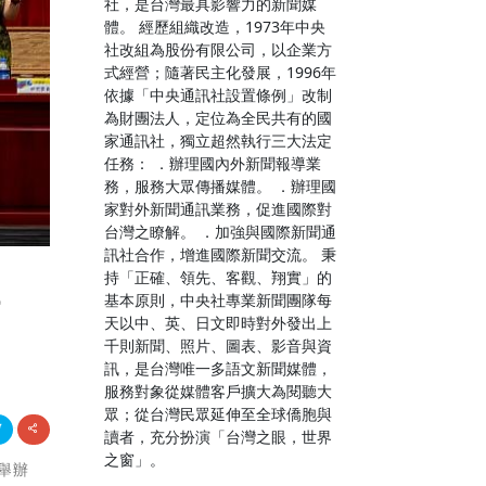
社，是台灣最具影響力的新聞媒
體。 經歷組織改造，1973年中央
社改組為股份有限公司，以企業方
式經營；隨著民主化發展，1996年
依據「中央通訊社設置條例」改制
為財團法人，定位為全民共有的國
家通訊社，獨立超然執行三大法定
任務： ．辦理國內外新聞報導業
務，服務大眾傳播媒體。 ．辦理國
家對外新聞通訊業務，促進國際對
台灣之瞭解。 ．加強與國際新聞通
訊社合作，增進國際新聞交流。 秉
持「正確、領先、客觀、翔實」的
場
基本原則，中央社專業新聞團隊每
天以中、英、日文即時對外發出上
千則新聞、照片、圖表、影音與資
訊，是台灣唯一多語文新聞媒體，
服務對象從媒體客戶擴大為閱聽大
眾；從台灣民眾延伸至全球僑胞與
讀者，充分扮演「台灣之眼，世界
之窗」。
並舉辦