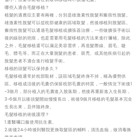
哪些人適合毛髮移植？
植髮的適應症主要有兩種，分別是雄激素性脫髮和瘢痕性脫髮。
雄激素性脫髮可以從枕部健康的區域取髮，然後移植到脫髮區。
瘢痕性脫髮可以通過毛髮移植或擴張器治療，一些做擴張手術以
後的線狀的疤痕，也是需要用毛髮移植的方法來進行彌補。除此
之外，毛髮移植還可以滿足美容需求，再造髮際線、眉毛、睫
毛、體毛等。而正在大量脫髮的患者、斑禿、或其他疾病引起的
脫髮患者不適合進行植髮手術。
移植的頭髮可以保持多久？
毛髮移植通常於枕部取材，該區域毛髮終身不掉，稱為優勢供
區。移植成活後的毛囊仍保留枕部毛囊的特質，一般情況下術後1
~3個月，部分植入的毛囊進入脫落期，然後再重新進入生長期，
3~6個月以後頭髮開始慢慢長出，術後9個月移植的毛髮基本完全
生長出來，且伴隨終身。
毛髮移植的術後護理？
1.遵醫囑口服使用抗生素。
2.術後24小時後到醫院更換取髮區的輔料，清洗血痂，做消毒換