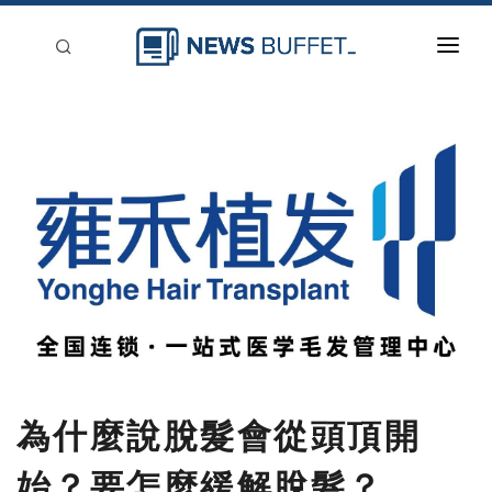
回到首頁
新聞稿分類
登入
刊登
為什麼說脫髮會從頭頂開
始？要怎麼緩解脫髮？