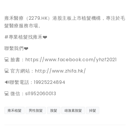
雍禾醫療（2279.HK）港股主板上市植髮機構，專注於毛
髮醫療服務市場。
#專業植髮找雍禾❤️
聯繫我們❤️
💻 臉書：https://www.facebook.com/yhzf2021
💻 官方網站：http://www.zhifa.hk/
️🔊聯繫電話：19925224894
💻 微信：sl1952060013
雍禾植髮
男性脫髮
脫髮
雄激素脫髮
掉髮