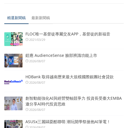
精選新聞稿
最新新聞稿
FLOC唯一基督徒專屬交友APP，基督徒的新福音
2021/03/29
鎧應 AudienceSense 臉部辨識功能上市
2026/08/07
HDBank 取得越南歷來最大規模國際銀團社會貸款
2026/08/07
創智動能強化AI與經營雙軸競爭力 投資長受臺大EMBA
邀分享AI時代投資思維
2026/08/07
ASUSx三麗鷗耍酷聯萌 潮玩開學祭搶抱AI筆電！
2026/08/07