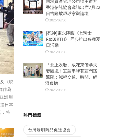
傳承資產管理公司獲主辦方
香港信託協會邀請出席7月22
日吉隆坡環球家辦論壇
2026/08/06
[死神]東永降臨《七騎士
Re:BIRTH》 同步推出各種夏
日活動
2026/08/06
「北上次數」成花東備孕夫
妻困境！宜蘊串聯花蓮門諾
醫院：減輕交通、時間、經
授及《映
濟負擔
牌作為
2026/08/06
受亞洲用
推進日本
題，特
熱門標籤
台灣發明商品促進協會