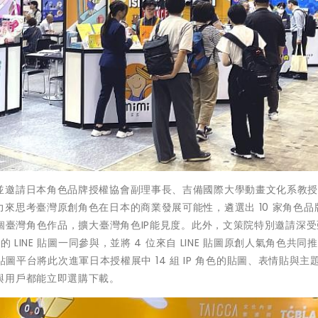
並邀請日本角色品牌授權協會副理事長、吉備國際大學動畫文化系教
來思考臺灣原創角色在日本的商業發展可能性，遴選出 10 家角色品
 個臺灣角色作品，擴大臺灣角色IP能見度。此外，文策院特別邀請深
 LINE 貼圖一同參與，並將 4 位來自 LINE 貼圖原創人氣角色共同
E 貼圖平台將此次進軍日本授權展中 14 組 IP 角色的貼圖、表情貼與主
與用戶都能立即選購下載。