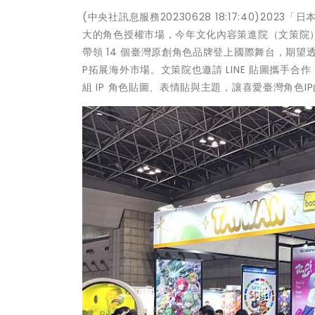
(中央社訊息服務20230628 18:17:40)
大的角色授權市場，今年文化內容策進院（文策院）以「T
帶領 14 個臺灣原創角色品牌登上國際舞台，期
P拓展海外市場。文策院也邀請 LINE 貼圖攜手
組 IP 角色貼圖、表情貼與主題，讓喜愛臺灣角色