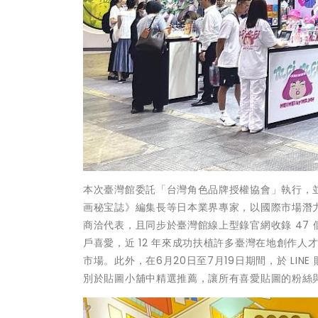
本次臺灣館委託「台灣角色品牌授權協會」執行，
画秘宝誌》編集長等日本業界專家，以國際市場潛力
商洽代表，且同步於臺灣館線上型錄官網收錄 47
戶喜愛，近 12 年來成功扶植許多臺灣在地創作人才的
市場。此外，在6月20日至7月19日期間，於 LIN
別於貼圖小舖中精選推薦，讓所有喜愛貼圖的粉絲