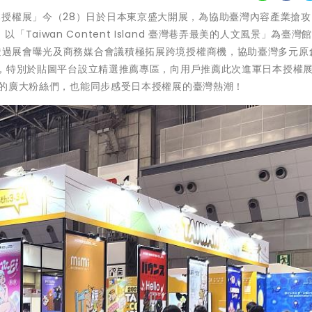
2023「日本授權展」今（28）日於日本東京盛大開展，為協助臺灣內容產業搶
aiwan Content Island 臺灣巷弄最美的人文風景」為臺灣
望透過展會曝光及商務媒合會議積極拓展跨境授權商機，協助臺灣多元原
合作，特別於貼圖平台設立精選推薦專區，向用戶推薦此次進軍日本授權展的
IP的廣大粉絲們，也能同步感受日本授權展的臺灣熱潮！