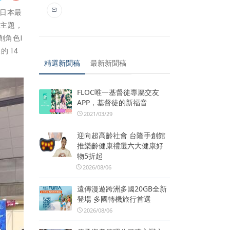
攻日本最
館主題，
創角色I
 14
精選新聞稿
最新新聞稿
FLOC唯一基督徒專屬交友
APP，基督徒的新福音
2021/03/29
迎向超高齡社會 台隆手創館
推樂齡健康禮選六大健康好
物5折起
2026/08/06
遠傳漫遊跨洲多國20GB全新
登場 多國轉機旅行首選
2026/08/06