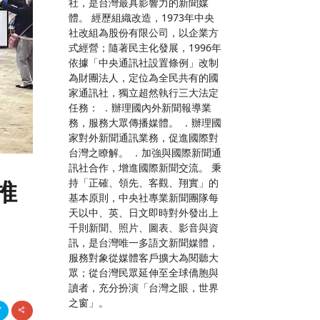
社，是台灣最具影響力的新聞媒
體。 經歷組織改造，1973年中央
社改組為股份有限公司，以企業方
式經營；隨著民主化發展，1996年
依據「中央通訊社設置條例」改制
為財團法人，定位為全民共有的國
家通訊社，獨立超然執行三大法定
任務： ．辦理國內外新聞報導業
務，服務大眾傳播媒體。 ．辦理國
家對外新聞通訊業務，促進國際對
台灣之瞭解。 ．加強與國際新聞通
訊社合作，增進國際新聞交流。 秉
持「正確、領先、客觀、翔實」的
推
基本原則，中央社專業新聞團隊每
天以中、英、日文即時對外發出上
千則新聞、照片、圖表、影音與資
訊，是台灣唯一多語文新聞媒體，
服務對象從媒體客戶擴大為閱聽大
眾；從台灣民眾延伸至全球僑胞與
讀者，充分扮演「台灣之眼，世界
之窗」。