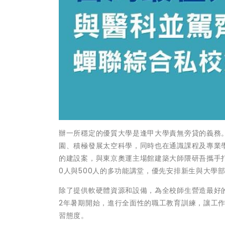
辦一所穩定的優質大學是逢甲大學責無旁貸的義務。在教學上
園、積極發展太空科學，同時也在通識課程及專業
的建設案，與東京奧運主場館建築大師隈研吾攜手打
0人與500人的多功能講堂，優先安排新生與大學
除了提供軟硬體資源和設備，為全校師生營造最好的
2年暑期開始，進行全面性的職工教育訓練，讓工
習態度。