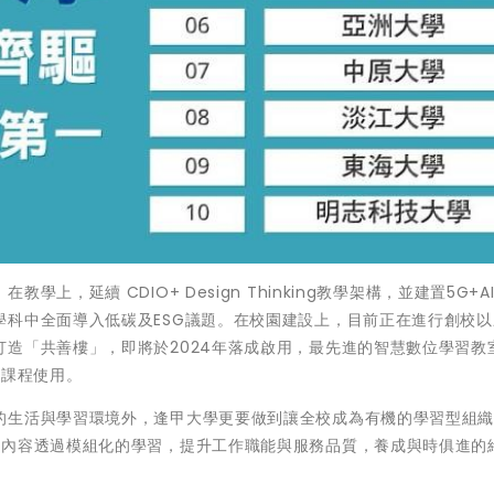
，延續 CDIO+ Design Thinking教學架構，並建置5G+A
學科中全面導入低碳及ESG議題。在校園建設上，目前正在進行創校以
造「共善樓」，即將於2024年落成啟用，最先進的智慧數位學習教室
部課程使用。
生活與學習環境外，逢甲大學更要做到讓全校成為有機的學習型組織，
作內容透過模組化的學習，提升工作職能與服務品質，養成與時俱進的