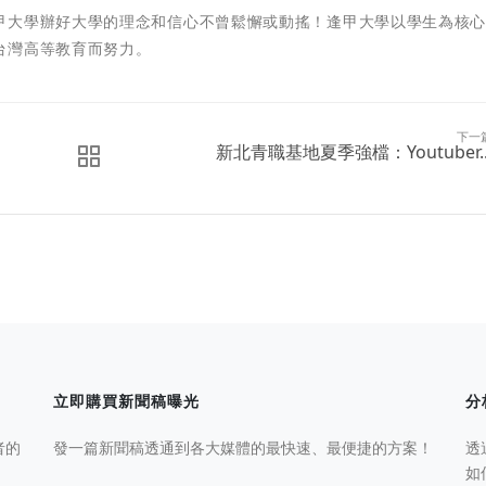
甲大學辦好大學的理念和信心不曾鬆懈或動搖！逢甲大學以學生為核
台灣高等教育而努力。
下一
新北青職基地夏季強檔：Youtuber..
立即購買新聞稿曝光
分
者的
發一篇新聞稿透通到各大媒體的最快速、最便捷的方案！
透
如