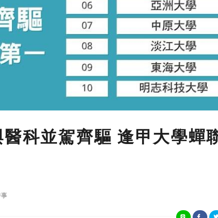
與醫科並駕齊驅 逢甲大學蟬
時事