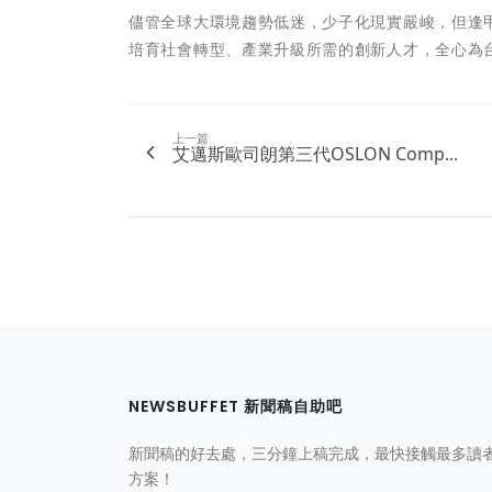
儘管全球大環境趨勢低迷，少子化現實嚴峻，但逢
培育社會轉型、產業升級所需的創新人才，全心為
上一篇
艾邁斯歐司朗第三代OSLON Comp...
NEWSBUFFET 新聞稿自助吧
新聞稿的好去處，三分鐘上稿完成，最快接觸最多讀
方案！