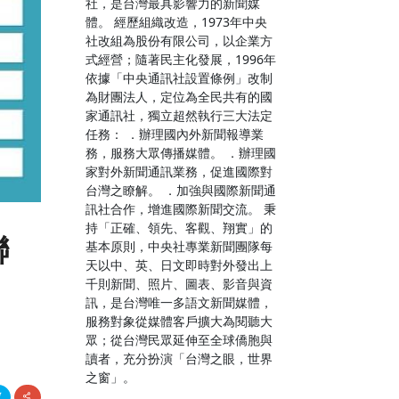
社，是台灣最具影響力的新聞媒
體。 經歷組織改造，1973年中央
社改組為股份有限公司，以企業方
式經營；隨著民主化發展，1996年
依據「中央通訊社設置條例」改制
為財團法人，定位為全民共有的國
家通訊社，獨立超然執行三大法定
任務： ．辦理國內外新聞報導業
務，服務大眾傳播媒體。 ．辦理國
家對外新聞通訊業務，促進國際對
台灣之瞭解。 ．加強與國際新聞通
訊社合作，增進國際新聞交流。 秉
持「正確、領先、客觀、翔實」的
聯
基本原則，中央社專業新聞團隊每
天以中、英、日文即時對外發出上
千則新聞、照片、圖表、影音與資
訊，是台灣唯一多語文新聞媒體，
服務對象從媒體客戶擴大為閱聽大
眾；從台灣民眾延伸至全球僑胞與
讀者，充分扮演「台灣之眼，世界
之窗」。