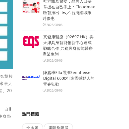
社群觸及會變，品牌入口要
掌握在自己手上：Cloudmax
匯智推出 .tw／.台灣網域限
時優惠
2026/08/06
真健康醫療（02697.HK）與
天津具身智能創新中心達成
戰略合作 共建具身智能醫療
產業生態
2026/08/06
陳嘉樺Ella選擇Sennheiser
I智慧校
Digital 6000打造震撼動人的
來最大
青春狂歡
、20
2026/08/06
自11
熱門標籤
終身學
北市圖
國際發明展