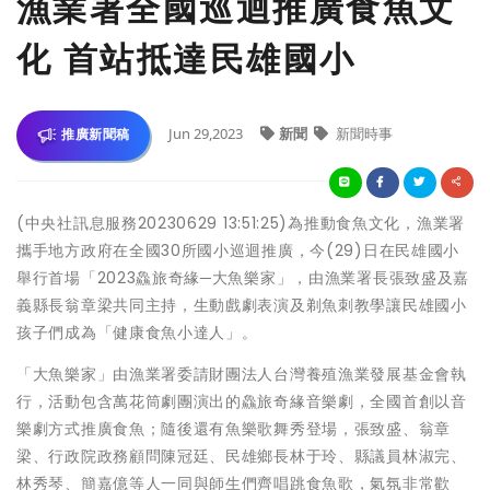
漁業署全國巡迴推廣食魚文
化 首站抵達民雄國小
Jun 29,2023
新聞
新聞時事
推廣新聞稿
(中央社訊息服務20230629 13:51:25)為推動食魚文化，漁業署
攜手地方政府在全國30所國小巡迴推廣，今(29)日在民雄國小
舉行首場「2023鱻旅奇緣─大魚樂家」，由漁業署長張致盛及嘉
義縣長翁章梁共同主持，生動戲劇表演及剃魚刺教學讓民雄國小
孩子們成為「健康食魚小達人」。
「大魚樂家」由漁業署委請財團法人台灣養殖漁業發展基金會執
行，活動包含萬花筒劇團演出的鱻旅奇緣音樂劇，全國首創以音
樂劇方式推廣食魚；隨後還有魚樂歌舞秀登場，張致盛、翁章
梁、行政院政務顧問陳冠廷、民雄鄉長林于玲、縣議員林淑完、
林秀琴、簡嘉億等人一同與師生們齊唱跳食魚歌，氣氛非常歡