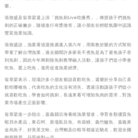
樂。
張致盛及翁章梁還上演「挑魚刺Live吃播秀」，傳授孩子們挑魚
刺的正確撇步，隨後進行有獎徵答，讓小朋友在輕鬆氛圍中認識
豐富漁業知識。
張致盛說，漁業署巡迴推廣邁入第六年，用寓教於樂的方式幫助
學童了解台灣漁業，過去聽聞許多家長不煮魚是為了避免孩子吞
到魚刺，因此今年將剃除魚刺教學融入活動，讓孩子們從小學會
吃魚、愛上吃魚，進而促進漁業經濟。
翁章梁表示，現場許多小朋友都說喜歡吃魚，還樂於分享自己喜
歡吃哪種魚，代表吃魚的文化沒有消失。透過活動讓孩子們從小
就喜歡吃魚，學會如何挑刺，長遠來看可增加魚肉的需求，對漁
業市場產生正面影響。
翁章梁進一步指出，嘉義縣沿海養殖漁業發達，孕育各類優質魚
蝦貝水產品，東石蚵、新塭虱目魚、布袋鰻、義竹鱸魚、嘉義黃
金烏魚子、好美里文蛤、台灣鯛及白蝦等都遠近馳名，歡迎全國
鄉親購買，品質絕對一流。