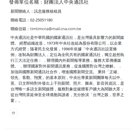
發佈單位名稱：財團法人中央通訊社
新聞聯絡人：訊息服務核稿員
聯絡電話：02-25051180
聯絡信箱：
timtimcna@mail.cna.com.tw
中央通訊社是中華民國的國家通訊社，是台灣最具影響力的新聞媒
體。 經歷組織改造，1973年中央社改組為股份有限公司，以企業
方式經營；隨著民主化發展，1996年依據「中央通訊社設置條
例」改制為財團法人，定位為全民共有的國家通訊社，獨立超然執
行三大法定任務： ．辦理國內外新聞報導業務，服務大眾傳播媒
體。 ．辦理國家對外新聞通訊業務，促進國際對台灣之瞭解。 ．
加強與國際新聞通訊社合作，增進國際新聞交流。 秉持「正確、
領先、客觀、翔實」的基本原則，中央社專業新聞團隊每天以中、
英、日文即時對外發出上千則新聞、照片、圖表、影音與資訊，是
台灣唯一多語文新聞媒體，服務對象從媒體客戶擴大為閱聽大眾；
從台灣民眾延伸至全球僑胞與讀者，充分扮演「台灣之眼，世界之
窗」。