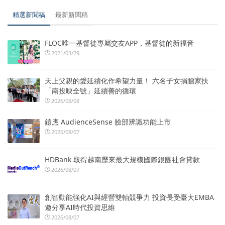
精選新聞稿
最新新聞稿
FLOC唯一基督徒專屬交友APP，基督徒的新福音
2021/03/29
天上父親的愛延續化作希望力量！ 六名子女捐贈家扶
「南投映全號」延續善的循環
2026/08/08
鎧應 AudienceSense 臉部辨識功能上市
2026/08/07
HDBank 取得越南歷來最大規模國際銀團社會貸款
2026/08/07
創智動能強化AI與經營雙軸競爭力 投資長受臺大EMBA
邀分享AI時代投資思維
2026/08/07