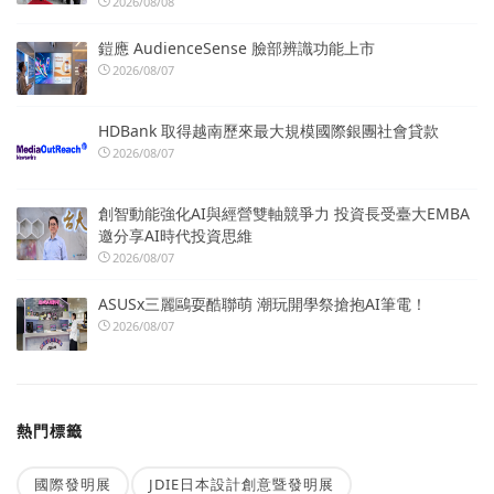
2026/08/08
鎧應 AudienceSense 臉部辨識功能上市
2026/08/07
HDBank 取得越南歷來最大規模國際銀團社會貸款
2026/08/07
創智動能強化AI與經營雙軸競爭力 投資長受臺大EMBA
邀分享AI時代投資思維
2026/08/07
ASUSx三麗鷗耍酷聯萌 潮玩開學祭搶抱AI筆電！
2026/08/07
熱門標籤
國際發明展
JDIE日本設計創意暨發明展