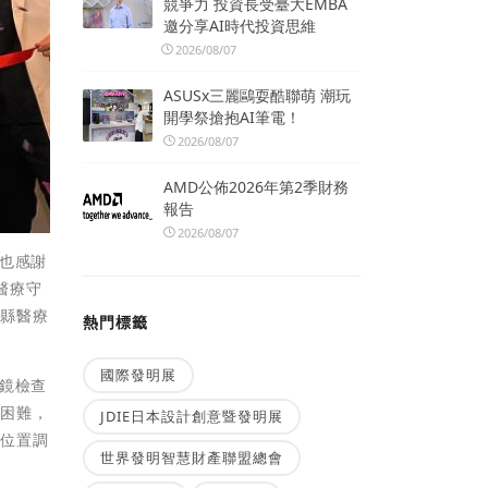
競爭力 投資長受臺大EMBA
邀分享AI時代投資思維
2026/08/07
ASUSx三麗鷗耍酷聯萌 潮玩
開學祭搶抱AI筆電！
2026/08/07
AMD公佈2026年第2季財務
報告
2026/08/07
也感謝
醫療守
竹縣醫療
熱門標籤
國際發明展
鏡檢查
分困難，
JDIE日本設計創意暨發明展
行位置調
世界發明智慧財產聯盟總會