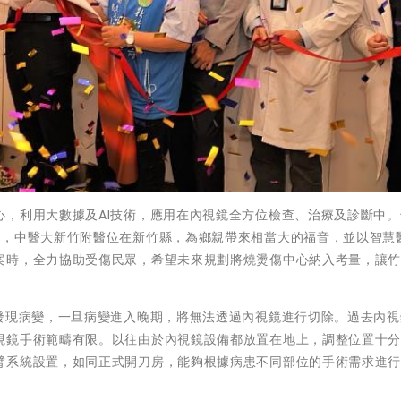
心，利用大數據及AI技術，應用在內視鏡全方位檢查、治療及診斷中。
善，中醫大新竹附醫位在新竹縣，為鄉親帶來相當大的福音，並以智慧
案時，全力協助受傷民眾，希望未來規劃將燒燙傷中心納入考量，讓
期發現病變，一旦病變進入晚期，將無法透過內視鏡進行切除。過去內視
視鏡手術範疇有限。以往由於內視鏡設備都放置在地上，調整位置十
臂系統設置，如同正式開刀房，能夠根據病患不同部位的手術需求進