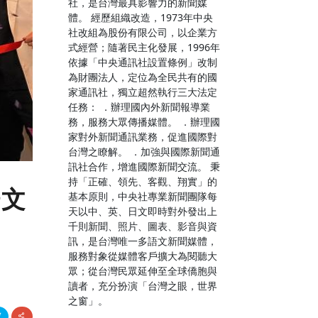
社，是台灣最具影響力的新聞媒
體。 經歷組織改造，1973年中央
社改組為股份有限公司，以企業方
式經營；隨著民主化發展，1996年
依據「中央通訊社設置條例」改制
為財團法人，定位為全民共有的國
家通訊社，獨立超然執行三大法定
任務： ．辦理國內外新聞報導業
務，服務大眾傳播媒體。 ．辦理國
家對外新聞通訊業務，促進國際對
台灣之瞭解。 ．加強與國際新聞通
訊社合作，增進國際新聞交流。 秉
持「正確、領先、客觀、翔實」的
楊文
基本原則，中央社專業新聞團隊每
天以中、英、日文即時對外發出上
千則新聞、照片、圖表、影音與資
訊，是台灣唯一多語文新聞媒體，
服務對象從媒體客戶擴大為閱聽大
眾；從台灣民眾延伸至全球僑胞與
讀者，充分扮演「台灣之眼，世界
之窗」。