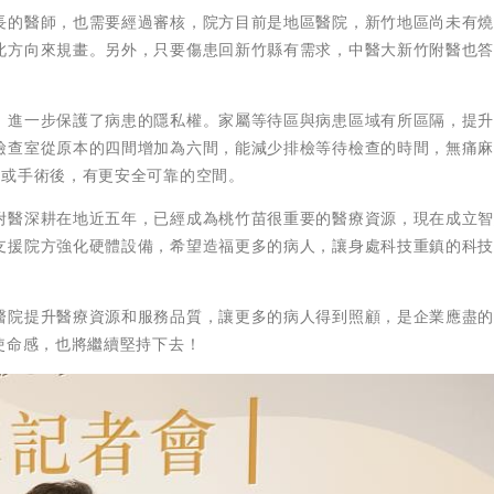
長的醫師，也需要經過審核，院方目前是地區醫院，新竹地區尚未有
此方向來規畫。另外，只要傷患回新竹縣有需求，中醫大新竹附醫也
，進一步保護了病患的隱私權。家屬等待區與病患區域有所區隔，提
檢查室從原本的四間增加為六間，能減少排檢等待檢查的時間，無痛
查或手術後，有更安全可靠的空間。
附醫深耕在地近五年，已經成為桃竹苗很重要的醫療資源，現在成立
支援院方強化硬體設備，希望造福更多的病人，讓身處科技重鎮的科
醫院提升醫療資源和服務品質，讓更多的病人得到照顧，是企業應盡
使命感，也將繼續堅持下去！