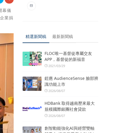
開幕儀
謝企業捐
精選新聞稿
最新新聞稿
FLOC唯一基督徒專屬交友
APP，基督徒的新福音
2021/03/29
鎧應 AudienceSense 臉部辨
識功能上市
2026/08/07
HDBank 取得越南歷來最大
規模國際銀團社會貸款
2026/08/07
創智動能強化AI與經營雙軸