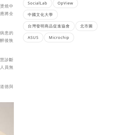
SocialLab
OpView
燒燙燒中
答應將全
中國文化大學
台灣發明商品促進協會
北市圖
升病患的
ASUS
Microchip
麻醉後恢
智慧診斷
技人員無
的道德與