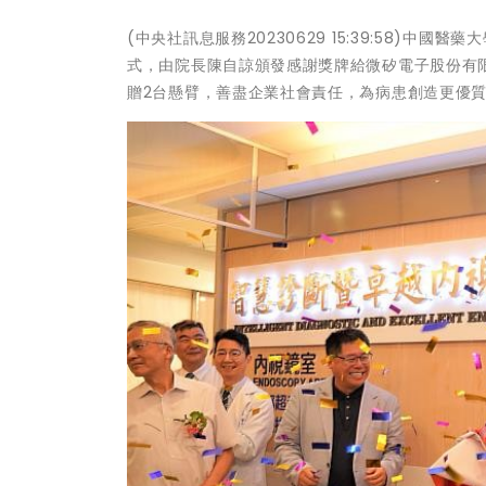
(中央社訊息服務20230629 15:39:58)
式，由院長陳自諒頒發感謝獎牌給微矽電子股份有
贈2台懸臂，善盡企業社會責任，為病患創造更優