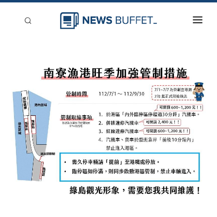
回到首頁
新聞稿分類
登入
刊登