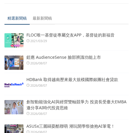
精選新聞稿
最新新聞稿
FLOC唯一基督徒專屬交友APP，基督徒的新福音
2021/03/29
鎧應 AudienceSense 臉部辨識功能上市
2026/08/07
HDBank 取得越南歷來最大規模國際銀團社會貸款
2026/08/07
創智動能強化AI與經營雙軸競爭力 投資長受臺大EMBA
邀分享AI時代投資思維
2026/08/07
ASUSx三麗鷗耍酷聯萌 潮玩開學祭搶抱AI筆電！
2026/08/07