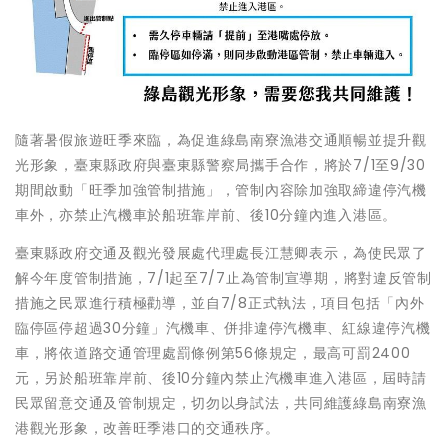
隨著暑假旅遊旺季來臨，為促進綠島南寮漁港交通順暢並提升觀
光形象，臺東縣政府與臺東縣警察局攜手合作，將於7/1至9/30
期間啟動「旺季加強管制措施」，管制內容除加強取締違停汽機
車外，亦禁止汽機車於船班靠岸前、後10分鐘內進入港區。
臺東縣政府交通及觀光發展處代理處長江慧卿表示，為使民眾了
解今年度管制措施，7/1起至7/7止為管制宣導期，將對違反管制
措施之民眾進行積極勸導，並自7/8正式執法，項目包括「內外
臨停區停超過30分鐘」汽機車、併排違停汽機車、紅線違停汽機
車，將依道路交通管理處罰條例第56條規定，最高可罰2400
元，另於船班靠岸前、後10分鐘內禁止汽機車進入港區，屆時請
民眾留意交通及管制規定，切勿以身試法，共同維護綠島南寮漁
港觀光形象，改善旺季港口的交通秩序。