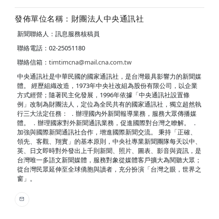
發佈單位名稱：財團法人中央通訊社
新聞聯絡人：訊息服務核稿員
聯絡電話：02-25051180
聯絡信箱：
timtimcna@mail.cna.com.tw
中央通訊社是中華民國的國家通訊社，是台灣最具影響力的新聞媒
體。 經歷組織改造，1973年中央社改組為股份有限公司，以企業
方式經營；隨著民主化發展，1996年依據「中央通訊社設置條
例」改制為財團法人，定位為全民共有的國家通訊社，獨立超然執
行三大法定任務： ．辦理國內外新聞報導業務，服務大眾傳播媒
體。 ．辦理國家對外新聞通訊業務，促進國際對台灣之瞭解。 ．
加強與國際新聞通訊社合作，增進國際新聞交流。 秉持「正確、
領先、客觀、翔實」的基本原則，中央社專業新聞團隊每天以中、
英、日文即時對外發出上千則新聞、照片、圖表、影音與資訊，是
台灣唯一多語文新聞媒體，服務對象從媒體客戶擴大為閱聽大眾；
從台灣民眾延伸至全球僑胞與讀者，充分扮演「台灣之眼，世界之
窗」。