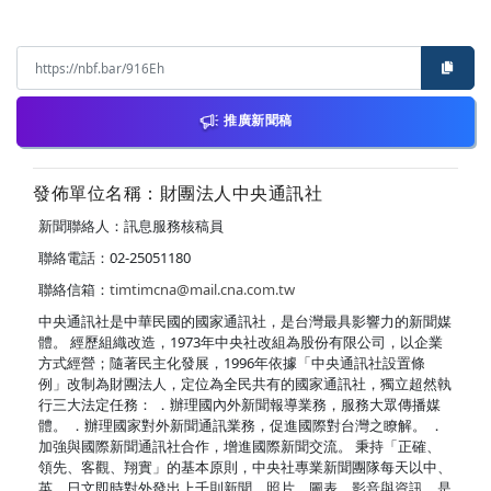
推廣新聞稿
發佈單位名稱：財團法人中央通訊社
新聞聯絡人：訊息服務核稿員
聯絡電話：02-25051180
聯絡信箱：
timtimcna@mail.cna.com.tw
中央通訊社是中華民國的國家通訊社，是台灣最具影響力的新聞媒
體。 經歷組織改造，1973年中央社改組為股份有限公司，以企業
方式經營；隨著民主化發展，1996年依據「中央通訊社設置條
例」改制為財團法人，定位為全民共有的國家通訊社，獨立超然執
行三大法定任務： ．辦理國內外新聞報導業務，服務大眾傳播媒
體。 ．辦理國家對外新聞通訊業務，促進國際對台灣之瞭解。 ．
加強與國際新聞通訊社合作，增進國際新聞交流。 秉持「正確、
領先、客觀、翔實」的基本原則，中央社專業新聞團隊每天以中、
英、日文即時對外發出上千則新聞、照片、圖表、影音與資訊，是