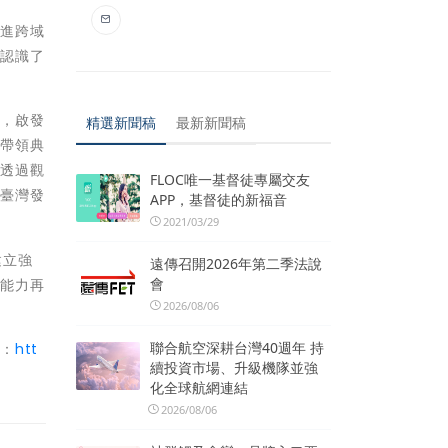
促進跨域
，認識了
法，啟發
精選新聞稿
最新新聞稿
華帶領典
，透過觀
FLOC唯一基督徒專屬交友
來臺灣發
APP，基督徒的新福音
2021/03/29
建立強
遠傳召開2026年第二季法說
會
理能力再
2026/08/06
聯合航空深耕台灣40週年 持
址：
htt
續投資市場、升級機隊並強
化全球航網連結
2026/08/06