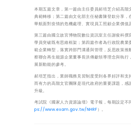
本期五篇文章，第一篇由主任委員郝培芝介紹高階
典範轉移；第二篇由文化部主任秘書陳登欽分享，
華航面對疫情的危機處理、實現員工照顧企業價值
第三篇由國立故宮博物院數位資訊室主任謝俊科撰
學員突破既有思維框架；第四篇作者為行政院農業
範企業轉型，落實跨部門溝通與管理，反思政策推
察聯合再生能源企業董事長洪傳獻領導理念與執行
展新動能的參考。
郝培芝指出，業師職務見習制度受到各界好評和支持，11
而有力的高階文官團隊是現代政府的重要課題，感
升級。
考試院《國家人力資源論壇》電子報，每期設定不
ps://www.exam.gov.tw/NHRF
）。