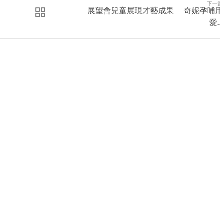
下一
展望會兒童展現才藝成果 奇妮孕哺
愛..