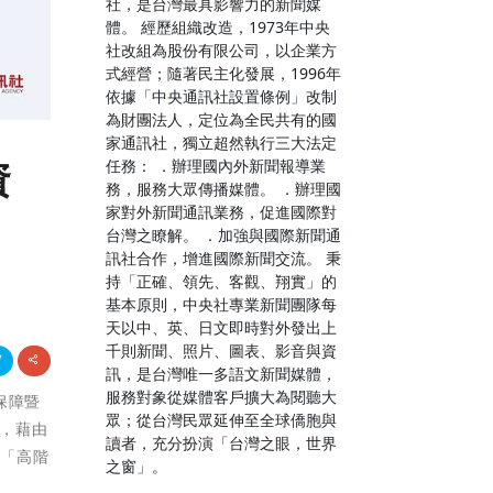
社，是台灣最具影響力的新聞媒
體。 經歷組織改造，1973年中央
社改組為股份有限公司，以企業方
式經營；隨著民主化發展，1996年
依據「中央通訊社設置條例」改制
為財團法人，定位為全民共有的國
家通訊社，獨立超然執行三大法定
資
任務： ．辦理國內外新聞報導業
務，服務大眾傳播媒體。 ．辦理國
家對外新聞通訊業務，促進國際對
台灣之瞭解。 ．加強與國際新聞通
訊社合作，增進國際新聞交流。 秉
持「正確、領先、客觀、翔實」的
基本原則，中央社專業新聞團隊每
天以中、英、日文即時對外發出上
千則新聞、照片、圖表、影音與資
訊，是台灣唯一多語文新聞媒體，
服務對象從媒體客戶擴大為閱聽大
員保障暨
眾；從台灣民眾延伸至全球僑胞與
力，藉由
讀者，充分扮演「台灣之眼，世界
以「高階
之窗」。