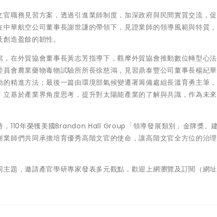
文官職務見習方案，透過引進業師制度，加深政府與民間實質交流，
在中華航空公司董事長謝世謙的帶領下，見證業師的領導風範與特質
及創造盈餘的韌性。
寫，在外貿協會董事長黃志芳指導下，觀摩外貿協會推動數位轉型心
委員會農業藥物毒物試驗所所長徐慈鴻，見習鼎泰豐公司董事長楊紀
動的精進方法；最後一篇由環境部氣候變遷署籌備處組長溫育勇主筆
，立基於產業界角度思考，提升對太陽能產業的了解與共識，作為未
0年榮獲美國Brandon Hall Group「領導發展類別」金牌獎。
謝業師們共同承擔培育優秀高階文官的使命，讓高階文官全方位的治
同主題，邀請產官學研專家發表多元觀點，歡迎上網瀏覽及訂閱（網