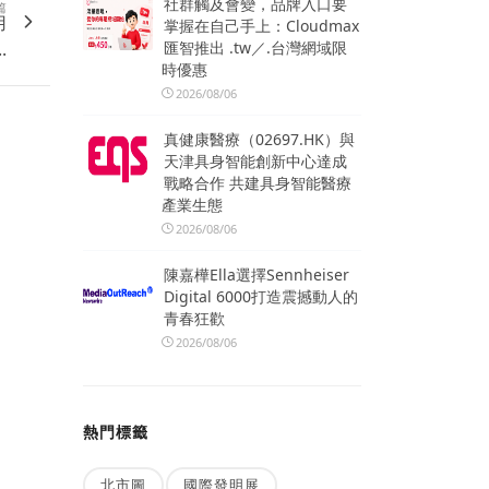
社群觸及會變，品牌入口要
篇
用
掌握在自己手上：Cloudmax
.
匯智推出 .tw／.台灣網域限
時優惠
2026/08/06
真健康醫療（02697.HK）與
天津具身智能創新中心達成
戰略合作 共建具身智能醫療
產業生態
2026/08/06
陳嘉樺Ella選擇Sennheiser
Digital 6000打造震撼動人的
青春狂歡
2026/08/06
熱門標籤
北市圖
國際發明展