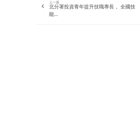
上一篇
北分署投資青年提升技職專長， 全國技
能...