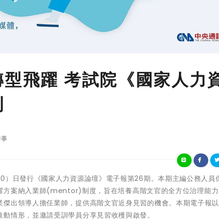
轉型飛躍 考試院《國家人力
刊
時事
考試院今（30）日發行《國家人力資源論壇》電子報第26期。本期主編公務人
方案納入業師(mentor)制度，旨在培養高階文官的全方位治理能
業傑出領導人擔任業師，提供高階文官近身見習的機會。本期電子報
推動情形，並邀請受訓學員分享見習收穫與啟發。