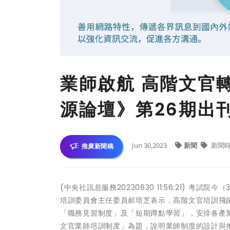
業師啟航 高階文官
源論壇》第26期出
Jun 30,2023
新聞
新聞
推廣新聞稿
(中央社訊息服務20230630 11:56:21) 
培訓委員會主任委員郝培芝表示，高階文官培訓飛躍
「職務見習制度」及「短期蹲點學習」，安排各產
文官業師培訓制度」為題，說明業師制度的設計與